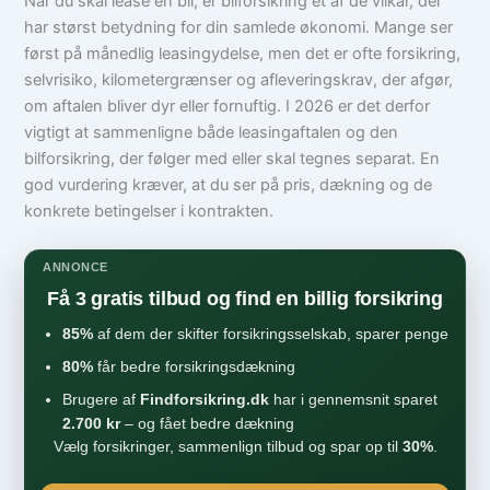
Når du skal lease en bil, er bilforsikring et af de vilkår, der
har størst betydning for din samlede økonomi. Mange ser
først på månedlig leasingydelse, men det er ofte forsikring,
selvrisiko, kilometergrænser og afleveringskrav, der afgør,
om aftalen bliver dyr eller fornuftig. I 2026 er det derfor
vigtigt at sammenligne både leasingaftalen og den
bilforsikring, der følger med eller skal tegnes separat. En
god vurdering kræver, at du ser på pris, dækning og de
konkrete betingelser i kontrakten.
ANNONCE
Få 3 gratis tilbud og find en billig forsikring
85%
af dem der skifter forsikringsselskab, sparer penge
80%
får bedre forsikringsdækning
Brugere af
Findforsikring.dk
har i gennemsnit sparet
2.700 kr
– og fået bedre dækning
Vælg forsikringer, sammenlign tilbud og spar op til
30%
.