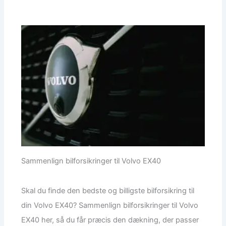
Sammenlign bilforsikringer til Volvo EX40
Skal du finde den bedste og billigste bilforsikring til
din Volvo EX40? Sammenlign bilforsikringer til Volvo
EX40 her, så du får præcis den dækning, der passer