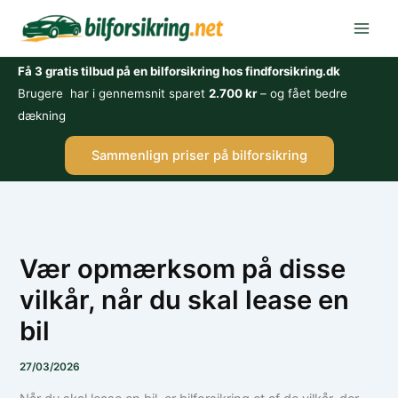
Gå
til
indholdet
Få 3 gratis tilbud på en bilforsikring hos findforsikring.dk
Brugere har i gennemsnit sparet
2.700 kr
– og fået bedre
dækning
Sammenlign priser på bilforsikring
Vær opmærksom på disse
vilkår, når du skal lease en
bil
27/03/2026