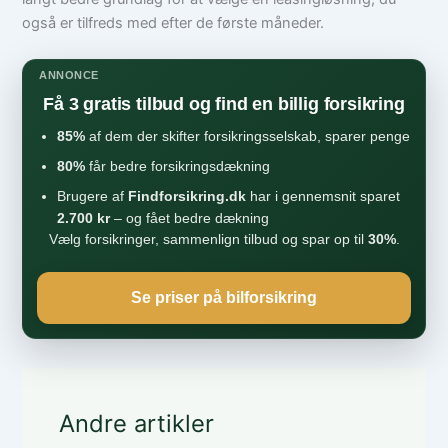
også er tilfreds med efter de første måneder.
ANNONCE
Få 3 gratis tilbud og find en billig forsikring
85%
af dem der skifter forsikringsselskab, sparer penge
80%
får bedre forsikringsdækning
Brugere af
Findforsikring.dk
har i gennemsnit sparet
2.700 kr
– og fået bedre dækning
Vælg forsikringer, sammenlign tilbud og spar op til
30%
.
Se priser på bilforsikring
Andre artikler