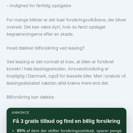
– mulighed for førtidig opsigelse
For mange bilister er det især forsikringsvilkårene, der bliver
overset. Det kan være dyrt, hvis du først opdager
begrænsningerne efter en skade.
Hvad dækker bilforsikring ved leasing?
Ved leasing er det normalt et krav, at bilen er forsikret
korrekt i hele leasingperioden. Ansvarsforsikring er
lovpligtig i Danmark, også for leasede biler. Men i praksis vil
leasingselskabet næsten altid kræve mere end det.
Bilforsikring kan dække:
ANNONCE
Få 3 gratis tilbud og find en billig forsikring
85%
af dem der skifter forsikringsselskab, sparer penge