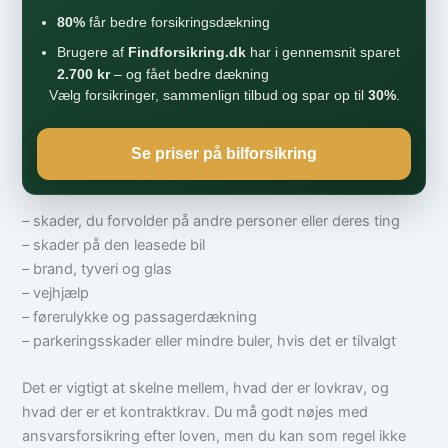
80%
får bedre forsikringsdækning
Brugere af
Findforsikring.dk
har i gennemsnit sparet
2.700 kr
– og fået bedre dækning
Vælg forsikringer, sammenlign tilbud og spar op til
30%
.
Se priser på bilforsikring
– skader, du forvolder på andre personer eller deres ting
– skader på den leasede bil
– brand, tyveri og glas
– vejhjælp
– førerulykke og passagerdækning
– parkeringsskader eller mindre buler, hvis det er tilvalgt
Det er vigtigt at skelne mellem, hvad der er lovkrav, og
hvad der er et kontraktkrav. Du må godt nøjes med
ansvarsforsikring efter loven, men du kan som regel ikke