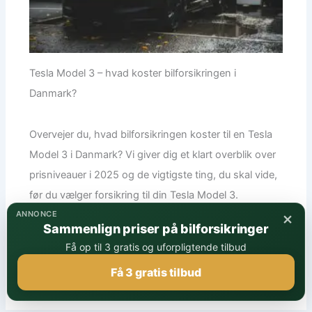
Tesla Model 3 – hvad koster bilforsikringen i
Danmark?
Overvejer du, hvad bilforsikringen koster til en Tesla
Model 3 i Danmark? Vi giver dig et klart overblik over
prisniveauer i 2025 og de vigtigste ting, du skal vide,
før du vælger forsikring til din Tesla Model 3.
×
ANNONCE
Sammenlign priser på bilforsikringer
Få op til 3 gratis og uforpligtende tilbud
Læs artiklen
Få 3 gratis tilbud