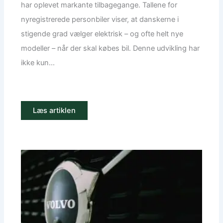
har oplevet markante tilbagegange. Tallene for
nyregistrerede personbiler viser, at danskerne i
stigende grad vælger elektrisk – og ofte helt nye
modeller – når der skal købes bil. Denne udvikling har
ikke kun...
Læs artiklen