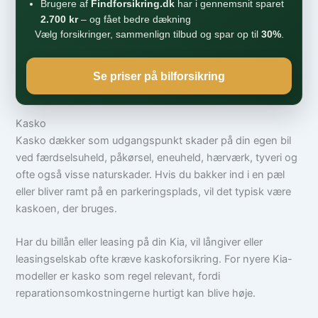
Brugere af
Findforsikring.dk
har i gennemsnit sparet
2.700 kr
– og fået bedre dækning
Vælg forsikringer, sammenlign tilbud og spar op til
30%
.
Se priser på bilforsikring
Kasko
Kasko dækker som udgangspunkt skader på din egen bil
ved færdselsuheld, påkørsel, eneuheld, hærværk, tyveri og
ofte også visse naturskader. Hvis du bakker ind i en pæl
eller bliver ramt på en parkeringsplads, vil det typisk være
kaskoen, der bruges.
Har du billån eller leasing på din Kia, vil långiver eller
leasingselskab ofte kræve kaskoforsikring. For nyere Kia-
modeller er kasko som regel relevant, fordi
reparationsomkostningerne hurtigt kan blive høje.