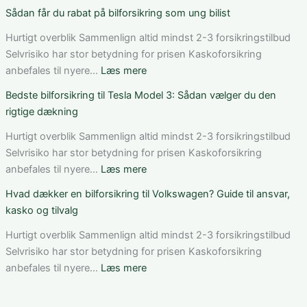
Sådan
Sådan
Sådan får du rabat på bilforsikring som ung bilist
vurderer
fungerer
du
bilforsikring
Hurtigt overblik Sammenlign altid mindst 2-3 forsikringstilbud
pris,
til
Selvrisiko har stor betydning for prisen Kaskoforsikring
dækning
Mercedes
:
anbefales til nyere…
Læs mere
og
C-
Sådan
Bedste bilforsikring til Tesla Model 3: Sådan vælger du den
vilkår
Klasse:
får
rigtige dækning
dækning,
du
pris
rabat
Hurtigt overblik Sammenlign altid mindst 2-3 forsikringstilbud
og
på
Selvrisiko har stor betydning for prisen Kaskoforsikring
valg
bilforsikring
:
anbefales til nyere…
Læs mere
af
som
Bedste
Hvad dækker en bilforsikring til Volkswagen? Guide til ansvar,
den
ung
bilforsikring
kasko og tilvalg
rette
bilist
til
løsning
Tesla
Hurtigt overblik Sammenlign altid mindst 2-3 forsikringstilbud
Model
Selvrisiko har stor betydning for prisen Kaskoforsikring
3:
:
anbefales til nyere…
Læs mere
Sådan
Hvad
vælger
dækker