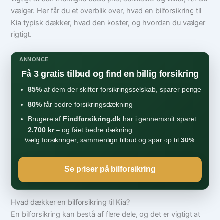
vælger. Her får du et overblik over, hvad en bilforsikring til
Kia typisk dækker, hvad den koster, og hvordan du vælger
rigtigt.
ANNONCE
Få 3 gratis tilbud og find en billig forsikring
85%
af dem der skifter forsikringsselskab, sparer penge
80%
får bedre forsikringsdækning
Brugere af
Findforsikring.dk
har i gennemsnit sparet
2.700 kr
– og fået bedre dækning
Vælg forsikringer, sammenlign tilbud og spar op til
30%
.
Se priser på bilforsikring
Hvad dækker en bilforsikring til Kia?
En bilforsikring kan bestå af flere dele, og det er vigtigt at