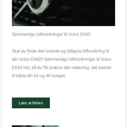
Sammenlign bilforsikringer til Volvo EX40
Skal du finde den bedste og billigste bilforsikring til
din Volvo EX40? Sammenlign bilforsikringer til Volvo
EX40 her, så du får præcis den dækning, der passer
til både din bil og dit budget.
Læs artiklen