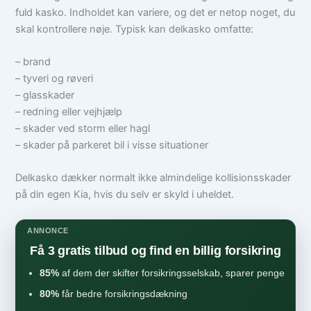
fuld kasko. Indholdet kan variere, og det er netop noget, du
skal kontrollere nøje. Typisk kan delkasko omfatte:
– brand
– tyveri og røveri
– glasskader
– redning eller vejhjælp
– skader ved storm eller hagl
– skader på parkeret bil i visse situationer
Delkasko dækker normalt ikke almindelige kollisionsskader
på din egen Kia, hvis du selv er skyld i uheldet.
ANNONCE
Få 3 gratis tilbud og find en billig forsikring
85%
af dem der skifter forsikringsselskab, sparer penge
80%
får bedre forsikringsdækning