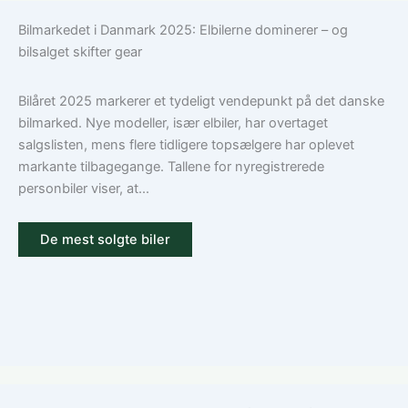
du
en
Bilmarkedet i Danmark 2025: Elbilerne dominerer – og
den
bilforsikring
bilsalget skifter gear
rigtige
til
dækning
Volkswagen?
Guide
Bilåret 2025 markerer et tydeligt vendepunkt på det danske
til
bilmarked. Nye modeller, især elbiler, har overtaget
ansvar,
salgslisten, mens flere tidligere topsælgere har oplevet
kasko
markante tilbagegange. Tallene for nyregistrerede
og
personbiler viser, at...
tilvalg
De mest solgte biler