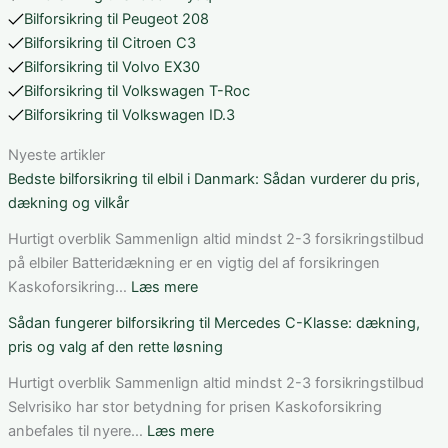
Bilforsikring til Peugeot 208
Bilforsikring til Citroen C3
Bilforsikring til Volvo EX30
Bilforsikring til Volkswagen T-Roc
Bilforsikring til Volkswagen ID.3
Nyeste artikler
Bedste bilforsikring til elbil i Danmark: Sådan vurderer du pris,
dækning og vilkår
Hurtigt overblik Sammenlign altid mindst 2-3 forsikringstilbud
på elbiler Batteridækning er en vigtig del af forsikringen
:
Kaskoforsikring…
Læs mere
Bedste
Sådan fungerer bilforsikring til Mercedes C-Klasse: dækning,
bilforsikring
pris og valg af den rette løsning
til
elbil
Hurtigt overblik Sammenlign altid mindst 2-3 forsikringstilbud
i
Selvrisiko har stor betydning for prisen Kaskoforsikring
Danmark:
:
anbefales til nyere…
Læs mere