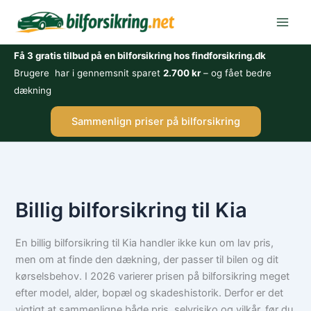
Gå
til
indholdet
Få 3 gratis tilbud på en bilforsikring hos findforsikring.dk
Brugere har i gennemsnit sparet
2.700 kr
– og fået bedre
dækning
Sammenlign priser på bilforsikring
Billig bilforsikring til Kia
En billig bilforsikring til Kia handler ikke kun om lav pris,
men om at finde den dækning, der passer til bilen og dit
kørselsbehov. I 2026 varierer prisen på bilforsikring meget
efter model, alder, bopæl og skadeshistorik. Derfor er det
vigtigt at sammenligne både pris, selvrisiko og vilkår, før du