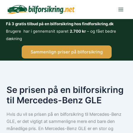
Gå
til
indholdet
Få 3 gratis tilbud på en bilforsikring hos findforsikring.dk
Brugere har i gennemsnit sparet
2.700 kr
– og fået bedre
dækning
Sammenlign priser på bilforsikring
Se prisen på en bilforsikring
til Mercedes-Benz GLE
Hvis du vil se prisen på en bilforsikring til Mercedes-Benz
GLE, er det vigtigt at sammenligne mere end bare den
månedlige pris. En Mercedes-Benz GLE er en stor og