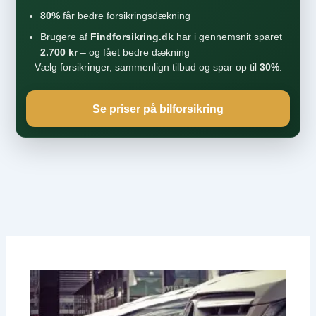
80%
får bedre forsikringsdækning
Brugere af
Findforsikring.dk
har i gennemsnit sparet
2.700 kr
– og fået bedre dækning
Vælg forsikringer, sammenlign tilbud og spar op til
30%
.
Se priser på bilforsikring