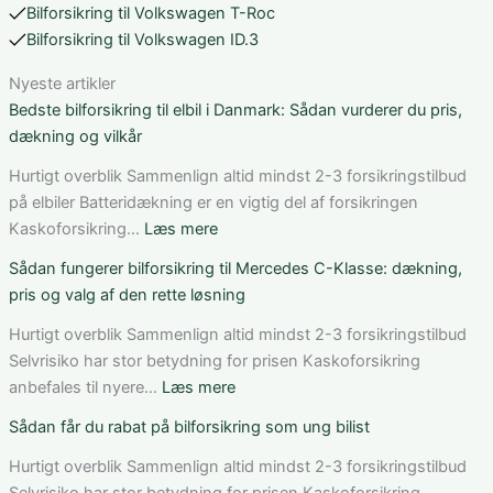
Bilforsikring til Volkswagen T-Roc
Bilforsikring til Volkswagen ID.3
Nyeste artikler
Bedste bilforsikring til elbil i Danmark: Sådan vurderer du pris,
dækning og vilkår
Hurtigt overblik Sammenlign altid mindst 2-3 forsikringstilbud
på elbiler Batteridækning er en vigtig del af forsikringen
:
Kaskoforsikring…
Læs mere
Bedste
Sådan fungerer bilforsikring til Mercedes C-Klasse: dækning,
bilforsikring
pris og valg af den rette løsning
til
elbil
Hurtigt overblik Sammenlign altid mindst 2-3 forsikringstilbud
i
Selvrisiko har stor betydning for prisen Kaskoforsikring
Danmark:
:
anbefales til nyere…
Læs mere
Sådan
Sådan
Sådan får du rabat på bilforsikring som ung bilist
vurderer
fungerer
du
bilforsikring
Hurtigt overblik Sammenlign altid mindst 2-3 forsikringstilbud
pris,
til