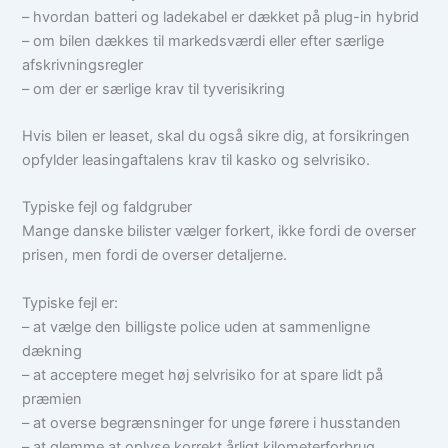
– hvordan batteri og ladekabel er dækket på plug-in hybrid
– om bilen dækkes til markedsværdi eller efter særlige
afskrivningsregler
– om der er særlige krav til tyverisikring
Hvis bilen er leaset, skal du også sikre dig, at forsikringen
opfylder leasingaftalens krav til kasko og selvrisiko.
Typiske fejl og faldgruber
Mange danske bilister vælger forkert, ikke fordi de overser
prisen, men fordi de overser detaljerne.
Typiske fejl er:
– at vælge den billigste police uden at sammenligne
dækning
– at acceptere meget høj selvrisiko for at spare lidt på
præmien
– at overse begrænsninger for unge førere i husstanden
– at glemme at oplyse korrekt årligt kilometerforbrug