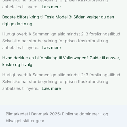
Selvrisiko har stor betydning for prisen Kaskoforsikring
dækning
Mercedes
:
anbefales til nyere…
Læs mere
og
C-
Sådan
Bedste bilforsikring til Tesla Model 3: Sådan vælger du den
vilkår
Klasse:
får
rigtige dækning
dækning,
du
pris
rabat
Hurtigt overblik Sammenlign altid mindst 2-3 forsikringstilbud
og
på
Selvrisiko har stor betydning for prisen Kaskoforsikring
valg
bilforsikring
:
anbefales til nyere…
Læs mere
af
som
Bedste
Hvad dækker en bilforsikring til Volkswagen? Guide til ansvar,
den
ung
bilforsikring
kasko og tilvalg
rette
bilist
til
løsning
Tesla
Hurtigt overblik Sammenlign altid mindst 2-3 forsikringstilbud
Model
Selvrisiko har stor betydning for prisen Kaskoforsikring
3:
:
anbefales til nyere…
Læs mere
Sådan
Hvad
vælger
dækker
du
en
Bilmarkedet i Danmark 2025: Elbilerne dominerer – og
den
bilforsikring
bilsalget skifter gear
rigtige
til