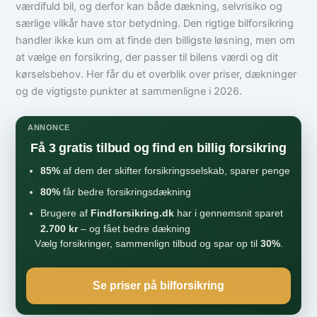
værdifuld bil, og derfor kan både dækning, selvrisiko og
særlige vilkår have stor betydning. Den rigtige bilforsikring
handler ikke kun om at finde den billigste løsning, men om
at vælge en forsikring, der passer til bilens værdi og dit
kørselsbehov. Her får du et overblik over priser, dækninger
og de vigtigste punkter at sammenligne i 2026.
ANNONCE
Få 3 gratis tilbud og find en billig forsikring
85%
af dem der skifter forsikringsselskab, sparer penge
80%
får bedre forsikringsdækning
Brugere af
Findforsikring.dk
har i gennemsnit sparet
2.700 kr
– og fået bedre dækning
Vælg forsikringer, sammenlign tilbud og spar op til
30%
.
Se priser på bilforsikring