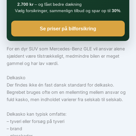
2.700 kr
– og fået bedre dækning
Vælg forsikringer, sammenlign tilbud og spar op til
30%
.
Se priser på bilforsikring
For en dyr SUV som Mercedes-Benz GLE vil ansvar alene
sjældent være tilstrækkeligt, medmindre bilen er meget
gammel og har lav værdi.
Delkasko
Der findes ikke én fast dansk standard for delkasko.
Begrebet bruges ofte om en mellemting mellem ansvar og
fuld kasko, men indholdet varierer fra selskab til selskab.
Delkasko kan typisk omfatte:
– tyveri eller forsøg på tyveri
– brand
– glasskader