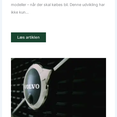
modeller – når der skal købes bil. Denne udvikling har
ikke kun...
Læs artiklen