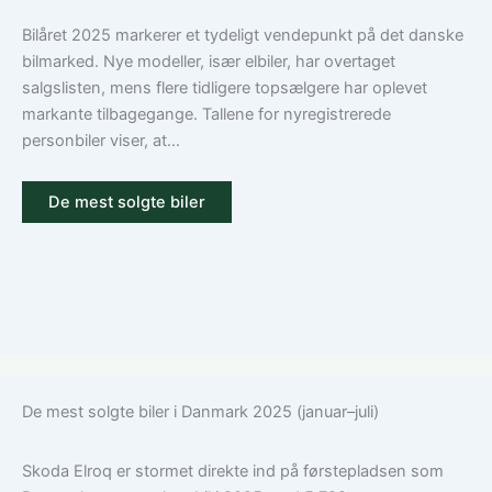
dækning
Volkswagen?
Guide
Bilåret 2025 markerer et tydeligt vendepunkt på det danske
til
bilmarked. Nye modeller, især elbiler, har overtaget
ansvar,
salgslisten, mens flere tidligere topsælgere har oplevet
kasko
markante tilbagegange. Tallene for nyregistrerede
og
personbiler viser, at...
tilvalg
De mest solgte biler
De mest solgte biler i Danmark 2025 (januar–juli)
Skoda Elroq er stormet direkte ind på førstepladsen som