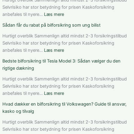
Hurtigt overblik Sammenlign altid mindst 2-3 forsikringstilbud
i
Selvrisiko har stor betydning for prisen Kaskoforsikring
Danmark:
:
anbefales til nyere…
Læs mere
Sådan
Sådan
Sådan får du rabat på bilforsikring som ung bilist
vurderer
fungerer
du
bilforsikring
Hurtigt overblik Sammenlign altid mindst 2-3 forsikringstilbud
pris,
til
Selvrisiko har stor betydning for prisen Kaskoforsikring
dækning
Mercedes
:
anbefales til nyere…
Læs mere
og
C-
Sådan
Bedste bilforsikring til Tesla Model 3: Sådan vælger du den
vilkår
Klasse:
får
rigtige dækning
dækning,
du
pris
rabat
Hurtigt overblik Sammenlign altid mindst 2-3 forsikringstilbud
og
på
Selvrisiko har stor betydning for prisen Kaskoforsikring
valg
bilforsikring
:
anbefales til nyere…
Læs mere
af
som
Bedste
Hvad dækker en bilforsikring til Volkswagen? Guide til ansvar,
den
ung
bilforsikring
kasko og tilvalg
rette
bilist
til
løsning
Tesla
Hurtigt overblik Sammenlign altid mindst 2-3 forsikringstilbud
Model
Selvrisiko har stor betydning for prisen Kaskoforsikring