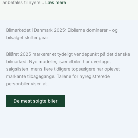
3:
:
anbefales til nyere…
Læs mere
Sådan
Hvad
vælger
dækker
du
en
Bilmarkedet i Danmark 2025: Elbilerne dominerer – og
den
bilforsikring
bilsalget skifter gear
rigtige
til
dækning
Volkswagen?
Guide
Bilåret 2025 markerer et tydeligt vendepunkt på det danske
til
bilmarked. Nye modeller, især elbiler, har overtaget
ansvar,
salgslisten, mens flere tidligere topsælgere har oplevet
kasko
markante tilbagegange. Tallene for nyregistrerede
og
personbiler viser, at...
tilvalg
De mest solgte biler