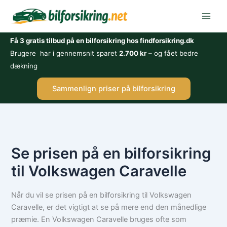
Gå
til
indholdet
Få 3 gratis tilbud på en bilforsikring hos findforsikring.dk
Brugere har i gennemsnit sparet
2.700 kr
– og fået bedre
dækning
Sammenlign priser på bilforsikring
Se prisen på en bilforsikring
til Volkswagen Caravelle
Når du vil se prisen på en bilforsikring til Volkswagen
Caravelle, er det vigtigt at se på mere end den månedlige
præmie. En Volkswagen Caravelle bruges ofte som