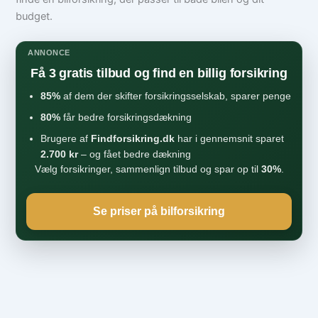
budget.
ANNONCE
Få 3 gratis tilbud og find en billig forsikring
85%
af dem der skifter forsikringsselskab, sparer penge
80%
får bedre forsikringsdækning
Brugere af
Findforsikring.dk
har i gennemsnit sparet
2.700 kr
– og fået bedre dækning
Vælg forsikringer, sammenlign tilbud og spar op til
30%
.
Se priser på bilforsikring