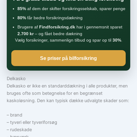
85%
af dem der skifter forsikringsselskab, sparer penge
80%
får bedre forsikringsdækning
Brugere af
Findforsikring.dk
har i gennemsnit sparet
2.700 kr
– og fået bedre dækning
Vælg forsikringer, sammenlign tilbud og spar op til
30%
.
Se priser på bilforsikring
Delkasko
Delkasko er ikke en standarddækning i alle produkter, men
bruges ofte som betegnelse for en begrænset
kaskoløsning. Den kan typisk dække udvalgte skader som:
– brand
– tyveri eller tyveriforsøg
– rudeskade