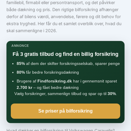
familiebil, firmabil eller persontransport, og det påvirker
både dækning og pris. Den rigtige bilforsikring afhænger
derfor af bilens værdi, anvendelse, førere og dit behov for
ekstra tryghed. Her får du et samlet overblik over, hvad du
skal sammenligne i 2026.
ANNONCE
Få 3 gratis tilbud og find en billig forsikring
85%
af dem der skifter forsikringsselskab, sparer penge
80%
får bedre forsikringsdækning
Brugere af
Findforsikring.dk
har i gennemsnit sparet
2.700 kr
– og fået bedre dækning
Vælg forsikringer, sammenlign tilbud og spar op til
30%
.
Se priser på bilforsikring
Hvad dækker en bilforsikring til Volkswagen Caravelle?