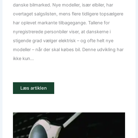
danske bilmarked. Nye modeller, især elbiler, har
overtaget salgslisten, mens flere tidligere topsælgere
har oplevet markante tilbagegange. Tallene for
nyregistrerede personbiler viser, at danskerne i
stigende grad vælger elektrisk – og ofte helt nye
modeller – når der skal købes bil. Denne udvikling har
ikke kun...
Læs artiklen