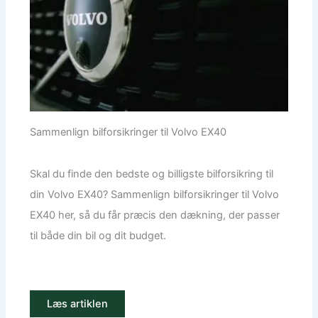
Sammenlign bilforsikringer til Volvo EX40
Skal du finde den bedste og billigste bilforsikring til
din Volvo EX40? Sammenlign bilforsikringer til Volvo
EX40 her, så du får præcis den dækning, der passer
til både din bil og dit budget.
Læs artiklen