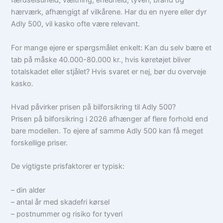
færdselsuheld, væltning, eneuheld, tyveri, brand og
hærværk, afhængigt af vilkårene. Har du en nyere eller dyr
Adly 500, vil kasko ofte være relevant.
For mange ejere er spørgsmålet enkelt: Kan du selv bære et
tab på måske 40.000-80.000 kr., hvis køretøjet bliver
totalskadet eller stjålet? Hvis svaret er nej, bør du overveje
kasko.
Hvad påvirker prisen på bilforsikring til Adly 500?
Prisen på bilforsikring i 2026 afhænger af flere forhold end
bare modellen. To ejere af samme Adly 500 kan få meget
forskellige priser.
De vigtigste prisfaktorer er typisk:
– din alder
– antal år med skadefri kørsel
– postnummer og risiko for tyveri