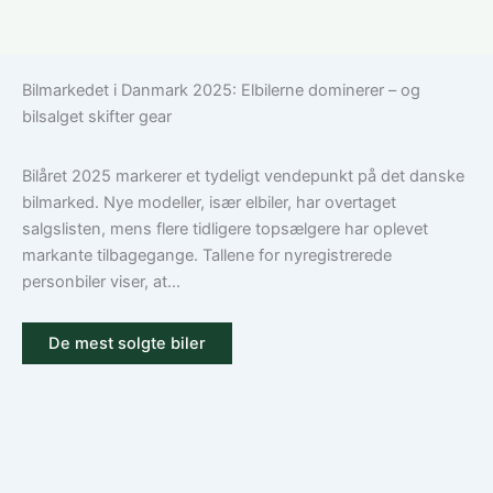
Qashqai?
Selvrisiko
Guide
for
til
nye
Bilmarkedet i Danmark 2025: Elbilerne dominerer – og
kasko,
bilister:
bilsalget skifter gear
ansvar
sådan
og
hænger
ekstra
bonus,
Bilåret 2025 markerer et tydeligt vendepunkt på det danske
dækninger
pris
bilmarked. Nye modeller, især elbiler, har overtaget
og
salgslisten, mens flere tidligere topsælgere har oplevet
dækning
markante tilbagegange. Tallene for nyregistrerede
sammen
personbiler viser, at...
De mest solgte biler