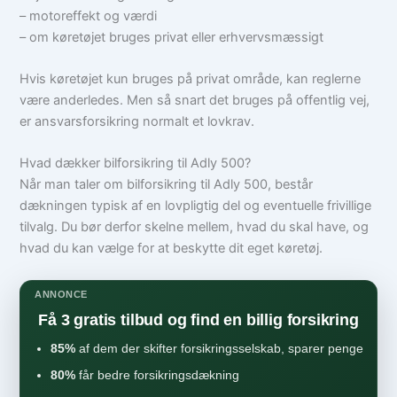
– motoreffekt og værdi
– om køretøjet bruges privat eller erhvervsmæssigt
Hvis køretøjet kun bruges på privat område, kan reglerne
være anderledes. Men så snart det bruges på offentlig vej,
er ansvarsforsikring normalt et lovkrav.
Hvad dækker bilforsikring til Adly 500?
Når man taler om bilforsikring til Adly 500, består
dækningen typisk af en lovpligtig del og eventuelle frivillige
tilvalg. Du bør derfor skelne mellem, hvad du skal have, og
hvad du kan vælge for at beskytte dit eget køretøj.
ANNONCE
Få 3 gratis tilbud og find en billig forsikring
85%
af dem der skifter forsikringsselskab, sparer penge
80%
får bedre forsikringsdækning