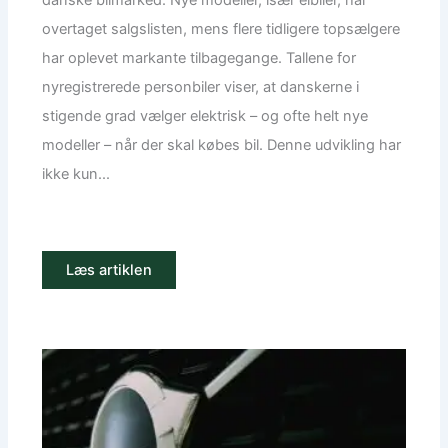
overtaget salgslisten, mens flere tidligere topsælgere
har oplevet markante tilbagegange. Tallene for
nyregistrerede personbiler viser, at danskerne i
stigende grad vælger elektrisk – og ofte helt nye
modeller – når der skal købes bil. Denne udvikling har
ikke kun...
Læs artiklen