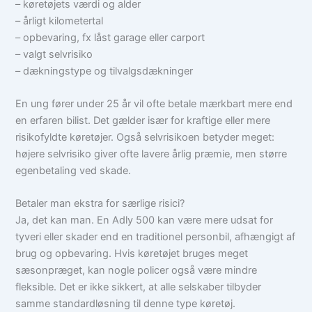
– køretøjets værdi og alder
– årligt kilometertal
– opbevaring, fx låst garage eller carport
– valgt selvrisiko
– dækningstype og tilvalgsdækninger
En ung fører under 25 år vil ofte betale mærkbart mere end
en erfaren bilist. Det gælder især for kraftige eller mere
risikofyldte køretøjer. Også selvrisikoen betyder meget:
højere selvrisiko giver ofte lavere årlig præmie, men større
egenbetaling ved skade.
Betaler man ekstra for særlige risici?
Ja, det kan man. En Adly 500 kan være mere udsat for
tyveri eller skader end en traditionel personbil, afhængigt af
brug og opbevaring. Hvis køretøjet bruges meget
sæsonpræget, kan nogle policer også være mindre
fleksible. Det er ikke sikkert, at alle selskaber tilbyder
samme standardløsning til denne type køretøj.