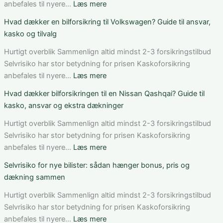
bilforsikring
:
anbefales til nyere…
Læs mere
som
Bedste
Hvad dækker en bilforsikring til Volkswagen? Guide til ansvar,
ung
bilforsikring
kasko og tilvalg
bilist
til
Tesla
Hurtigt overblik Sammenlign altid mindst 2-3 forsikringstilbud
Model
Selvrisiko har stor betydning for prisen Kaskoforsikring
3:
:
anbefales til nyere…
Læs mere
Sådan
Hvad
Hvad dækker bilforsikringen til en Nissan Qashqai? Guide til
vælger
dækker
kasko, ansvar og ekstra dækninger
du
en
den
bilforsikring
Hurtigt overblik Sammenlign altid mindst 2-3 forsikringstilbud
rigtige
til
Selvrisiko har stor betydning for prisen Kaskoforsikring
dækning
Volkswagen?
:
anbefales til nyere…
Læs mere
Guide
Hvad
Selvrisiko for nye bilister: sådan hænger bonus, pris og
til
dækker
dækning sammen
ansvar,
bilforsikringen
kasko
til
Hurtigt overblik Sammenlign altid mindst 2-3 forsikringstilbud
og
en
Selvrisiko har stor betydning for prisen Kaskoforsikring
tilvalg
Nissan
:
anbefales til nyere…
Læs mere