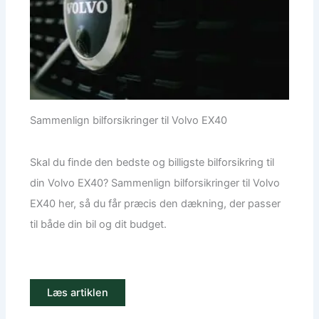
Sammenlign bilforsikringer til Volvo EX40
Skal du finde den bedste og billigste bilforsikring til
din Volvo EX40? Sammenlign bilforsikringer til Volvo
EX40 her, så du får præcis den dækning, der passer
til både din bil og dit budget.
Læs artiklen