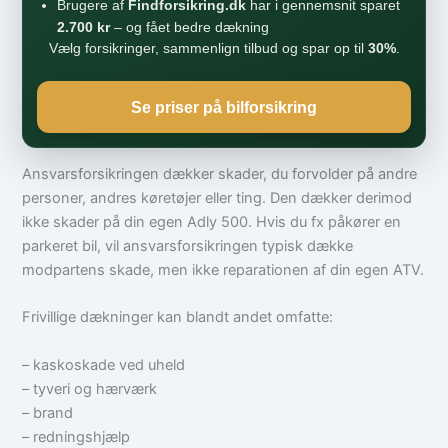
Brugere af
Findforsikring.dk
har i gennemsnit sparet
2.700 kr
– og fået bedre dækning
Vælg forsikringer, sammenlign tilbud og spar op til
30%
.
Se priser på bilforsikring
Ansvarsforsikringen dækker skader, du forvolder på andre
personer, andres køretøjer eller ting. Den dækker derimod
ikke skader på din egen Adly 500. Hvis du fx påkører en
parkeret bil, vil ansvarsforsikringen typisk dække
modpartens skade, men ikke reparationen af din egen ATV.
Frivillige dækninger kan blandt andet omfatte:
– kaskoskade ved uheld
– tyveri og hærværk
– brand
– redningshjælp