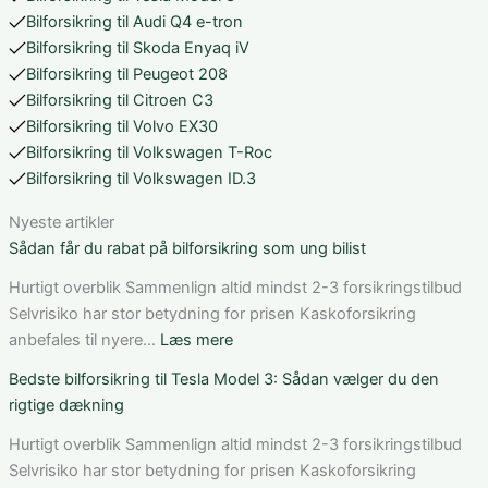
Bilforsikring til Audi Q4 e-tron
Bilforsikring til Skoda Enyaq iV
Bilforsikring til Peugeot 208
Bilforsikring til Citroen C3
Bilforsikring til Volvo EX30
Bilforsikring til Volkswagen T-Roc
Bilforsikring til Volkswagen ID.3
Nyeste artikler
Sådan får du rabat på bilforsikring som ung bilist
Hurtigt overblik Sammenlign altid mindst 2-3 forsikringstilbud
Selvrisiko har stor betydning for prisen Kaskoforsikring
:
anbefales til nyere…
Læs mere
Sådan
Bedste bilforsikring til Tesla Model 3: Sådan vælger du den
får
rigtige dækning
du
rabat
Hurtigt overblik Sammenlign altid mindst 2-3 forsikringstilbud
på
Selvrisiko har stor betydning for prisen Kaskoforsikring