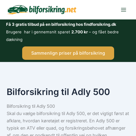
Gå
til
indholdet
Få 3 gratis tilbud på en bilforsikring hos findforsikring.dk
Brugere har i gennemsnit sparet
2.700 kr
– og fået bedre
dækning
Sammenlign priser på bilforsikring
Bilforsikring til Adly 500
Bilforsikring til Adly 500
Skal du vælge bilforsikring til Adly 500, er det vigtigt først at
afklare, hvordan køretøjet er registreret. En Adly 500 er
typisk en ATV eller quad, og forsikringsbehovet afhænger
af, om den er godkendt til offentlig vej og hvilken