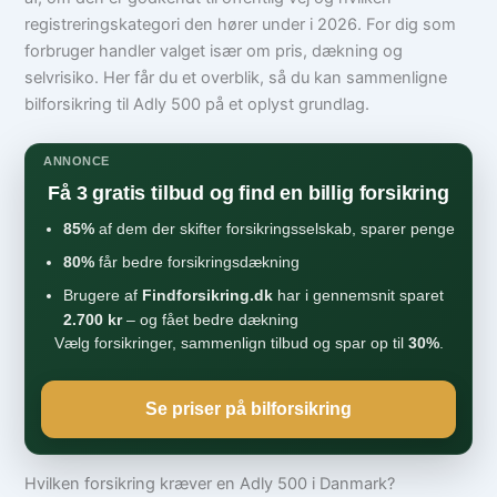
registreringskategori den hører under i 2026. For dig som
forbruger handler valget især om pris, dækning og
selvrisiko. Her får du et overblik, så du kan sammenligne
bilforsikring til Adly 500 på et oplyst grundlag.
ANNONCE
Få 3 gratis tilbud og find en billig forsikring
85%
af dem der skifter forsikringsselskab, sparer penge
80%
får bedre forsikringsdækning
Brugere af
Findforsikring.dk
har i gennemsnit sparet
2.700 kr
– og fået bedre dækning
Vælg forsikringer, sammenlign tilbud og spar op til
30%
.
Se priser på bilforsikring
Hvilken forsikring kræver en Adly 500 i Danmark?