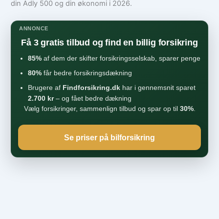
din Adly 500 og din økonomi i 2026.
ANNONCE
Få 3 gratis tilbud og find en billig forsikring
85%
af dem der skifter forsikringsselskab, sparer penge
80%
får bedre forsikringsdækning
Brugere af
Findforsikring.dk
har i gennemsnit sparet
2.700 kr
– og fået bedre dækning
Vælg forsikringer, sammenlign tilbud og spar op til
30%
.
Se priser på bilforsikring