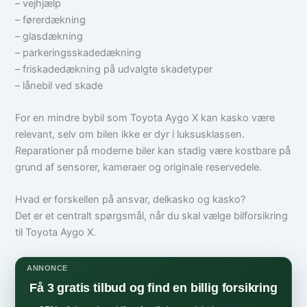
– vejhjælp
– førerdækning
– glasdækning
– parkeringsskadedækning
– friskadedækning på udvalgte skadetyper
– lånebil ved skade
For en mindre bybil som Toyota Aygo X kan kasko være
relevant, selv om bilen ikke er dyr i luksusklassen.
Reparationer på moderne biler kan stadig være kostbare på
grund af sensorer, kameraer og originale reservedele.
Hvad er forskellen på ansvar, delkasko og kasko?
Det er et centralt spørgsmål, når du skal vælge bilforsikring
til Toyota Aygo X.
ANNONCE
Få 3 gratis tilbud og find en billig forsikring