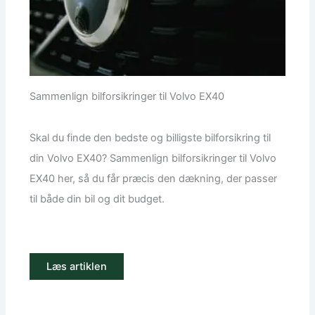
Sammenlign bilforsikringer til Volvo EX40
Skal du finde den bedste og billigste bilforsikring til
din Volvo EX40? Sammenlign bilforsikringer til Volvo
EX40 her, så du får præcis den dækning, der passer
til både din bil og dit budget.
Læs artiklen