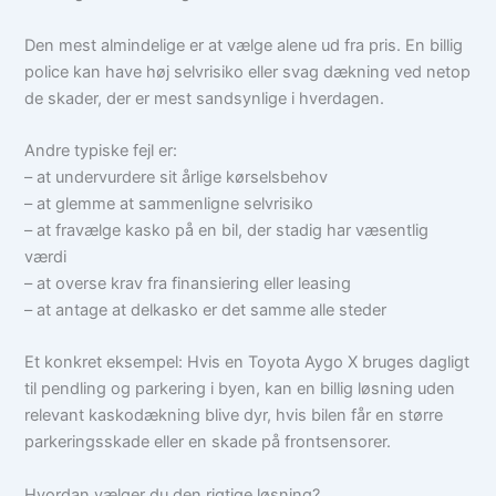
Den mest almindelige er at vælge alene ud fra pris. En billig
police kan have høj selvrisiko eller svag dækning ved netop
de skader, der er mest sandsynlige i hverdagen.
Andre typiske fejl er:
– at undervurdere sit årlige kørselsbehov
– at glemme at sammenligne selvrisiko
– at fravælge kasko på en bil, der stadig har væsentlig
værdi
– at overse krav fra finansiering eller leasing
– at antage at delkasko er det samme alle steder
Et konkret eksempel: Hvis en Toyota Aygo X bruges dagligt
til pendling og parkering i byen, kan en billig løsning uden
relevant kaskodækning blive dyr, hvis bilen får en større
parkeringsskade eller en skade på frontsensorer.
Hvordan vælger du den rigtige løsning?