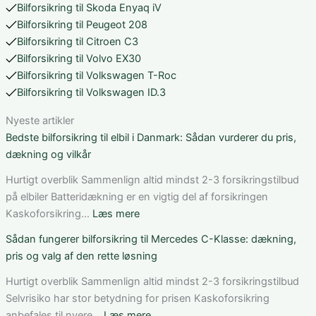
Bilforsikring til Skoda Enyaq iV
Bilforsikring til Peugeot 208
Bilforsikring til Citroen C3
Bilforsikring til Volvo EX30
Bilforsikring til Volkswagen T-Roc
Bilforsikring til Volkswagen ID.3
Nyeste artikler
Bedste bilforsikring til elbil i Danmark: Sådan vurderer du pris,
dækning og vilkår
Hurtigt overblik Sammenlign altid mindst 2-3 forsikringstilbud
på elbiler Batteridækning er en vigtig del af forsikringen
:
Kaskoforsikring…
Læs mere
Bedste
Sådan fungerer bilforsikring til Mercedes C-Klasse: dækning,
bilforsikring
pris og valg af den rette løsning
til
elbil
Hurtigt overblik Sammenlign altid mindst 2-3 forsikringstilbud
i
Selvrisiko har stor betydning for prisen Kaskoforsikring
Danmark:
:
anbefales til nyere…
Læs mere