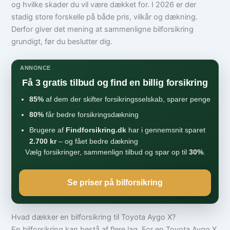
og hvilke skader du vil være dækket for. I 2026 er der
stadig store forskelle på både pris, vilkår og dækning.
Derfor giver det mening at sammenligne bilforsikring
grundigt, før du beslutter dig.
ANNONCE
Få 3 gratis tilbud og find en billig forsikring
85%
af dem der skifter forsikringsselskab, sparer penge
80%
får bedre forsikringsdækning
Brugere af
Findforsikring.dk
har i gennemsnit sparet
2.700 kr
– og fået bedre dækning
Vælg forsikringer, sammenlign tilbud og spar op til
30%
.
Se priser på bilforsikring
Hvad dækker en bilforsikring til Toyota Aygo X?
En bilforsikring kan bestå af flere lag. For en Toyota Aygo X