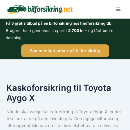
Gå
til
indholdet
Få 3 gratis tilbud på en bilforsikring hos findforsikring.dk
Brugere har i gennemsnit sparet
2.700 kr
– og fået bedre
dækning
Sammenlign priser på bilforsikring
Kaskoforsikring til Toyota
Aygo X
Når du skal vælge kaskoforsikring til Toyota Aygo X, er det
ikke nok at se på den laveste pris. Den rigtige bilforsikring
afhænger af bilens værdi, dit kørselsbehov, din selvrisiko