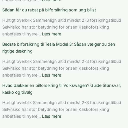
Sådan
Sådan
Sådan får du rabat på bilforsikring som ung bilist
vurderer
fungerer
du
bilforsikring
Hurtigt overblik Sammenlign altid mindst 2-3 forsikringstilbud
pris,
til
Selvrisiko har stor betydning for prisen Kaskoforsikring
dækning
Mercedes
:
anbefales til nyere…
Læs mere
og
C-
Sådan
Bedste bilforsikring til Tesla Model 3: Sådan vælger du den
vilkår
Klasse:
får
rigtige dækning
dækning,
du
pris
rabat
Hurtigt overblik Sammenlign altid mindst 2-3 forsikringstilbud
og
på
Selvrisiko har stor betydning for prisen Kaskoforsikring
valg
bilforsikring
:
anbefales til nyere…
Læs mere
af
som
Bedste
Hvad dækker en bilforsikring til Volkswagen? Guide til ansvar,
den
ung
bilforsikring
kasko og tilvalg
rette
bilist
til
løsning
Tesla
Hurtigt overblik Sammenlign altid mindst 2-3 forsikringstilbud
Model
Selvrisiko har stor betydning for prisen Kaskoforsikring
3:
:
anbefales til nyere…
Læs mere
Sådan
Hvad