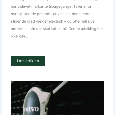
har oplevet markante tilbagegange. Tallene for
nyregistrerede personbiler viser, at danskerne i
stigende grad vælger elektrisk – og ofte helt nye
modeller – når der skal købes bil. Denne udvikling har
ikke kun...
Læs artiklen