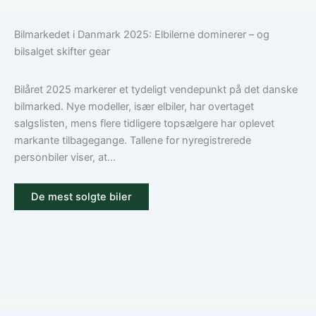
vælger
dækker
du
en
Bilmarkedet i Danmark 2025: Elbilerne dominerer – og
den
bilforsikring
bilsalget skifter gear
rigtige
til
dækning
Volkswagen?
Guide
Bilåret 2025 markerer et tydeligt vendepunkt på det danske
til
bilmarked. Nye modeller, især elbiler, har overtaget
ansvar,
salgslisten, mens flere tidligere topsælgere har oplevet
kasko
markante tilbagegange. Tallene for nyregistrerede
og
personbiler viser, at...
tilvalg
De mest solgte biler