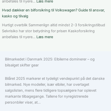
valg
bilforsikring
:
anbefales til nyere…
Læs mere
af
som
Bedste
Hvad dækker en bilforsikring til Volkswagen? Guide til ansvar,
den
ung
bilforsikring
kasko og tilvalg
rette
bilist
til
løsning
Tesla
Hurtigt overblik Sammenlign altid mindst 2-3 forsikringstilbud
Model
Selvrisiko har stor betydning for prisen Kaskoforsikring
3:
:
anbefales til nyere…
Læs mere
Sådan
Hvad
vælger
dækker
du
en
Bilmarkedet i Danmark 2025: Elbilerne dominerer – og
den
bilforsikring
bilsalget skifter gear
rigtige
til
dækning
Volkswagen?
Guide
Bilåret 2025 markerer et tydeligt vendepunkt på det danske
til
bilmarked. Nye modeller, især elbiler, har overtaget
ansvar,
salgslisten, mens flere tidligere topsælgere har oplevet
kasko
markante tilbagegange. Tallene for nyregistrerede
og
personbiler viser, at...
tilvalg