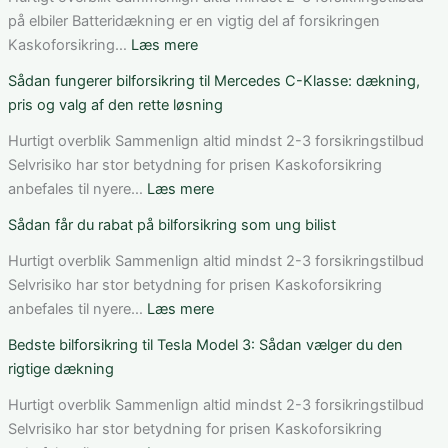
på elbiler Batteridækning er en vigtig del af forsikringen
:
Kaskoforsikring…
Læs mere
Bedste
Sådan fungerer bilforsikring til Mercedes C-Klasse: dækning,
bilforsikring
pris og valg af den rette løsning
til
elbil
Hurtigt overblik Sammenlign altid mindst 2-3 forsikringstilbud
i
Selvrisiko har stor betydning for prisen Kaskoforsikring
Danmark:
:
anbefales til nyere…
Læs mere
Sådan
Sådan
Sådan får du rabat på bilforsikring som ung bilist
vurderer
fungerer
du
bilforsikring
Hurtigt overblik Sammenlign altid mindst 2-3 forsikringstilbud
pris,
til
Selvrisiko har stor betydning for prisen Kaskoforsikring
dækning
Mercedes
:
anbefales til nyere…
Læs mere
og
C-
Sådan
Bedste bilforsikring til Tesla Model 3: Sådan vælger du den
vilkår
Klasse:
får
rigtige dækning
dækning,
du
pris
rabat
Hurtigt overblik Sammenlign altid mindst 2-3 forsikringstilbud
og
på
Selvrisiko har stor betydning for prisen Kaskoforsikring