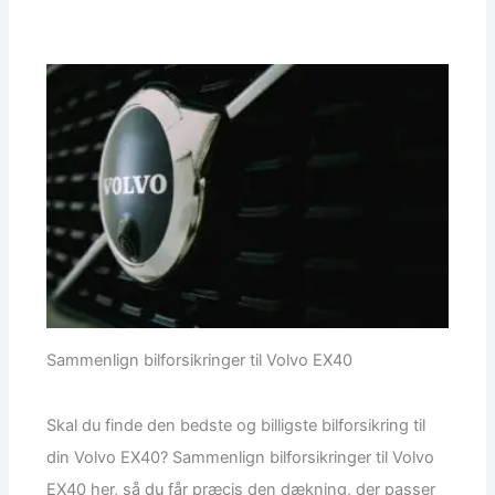
Sammenlign bilforsikringer til Volvo EX40
Skal du finde den bedste og billigste bilforsikring til
din Volvo EX40? Sammenlign bilforsikringer til Volvo
EX40 her, så du får præcis den dækning, der passer