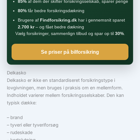
85%
af dem der skifter forsikringsselskab, sparer penge
80%
får bedre forsikringsdækning
Brugere af
Findforsikring.dk
har i gennemsnit sparet
2.700 kr
– og fået bedre dækning
Vælg forsikringer, sammenlign tilbud og spar op til
30%
.
Se priser på bilforsikring
Delkasko
Delkasko er ikke en standardiseret forsikringstype i
lovgivningen, men bruges i praksis om en mellemform.
Indholdet varierer mellem forsikringsselskaber. Den kan
typisk dække:
– brand
– tyveri eller tyveriforsøg
– rudeskade