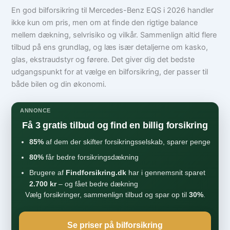
En god bilforsikring til Mercedes-Benz EQS i 2026 handler
ikke kun om pris, men om at finde den rigtige balance
mellem dækning, selvrisiko og vilkår. Sammenlign altid flere
tilbud på ens grundlag, og læs især detaljerne om kasko,
glas, ekstraudstyr og førere. Det giver dig det bedste
udgangspunkt for at vælge en bilforsikring, der passer til
både bilen og din økonomi.
ANNONCE
Få 3 gratis tilbud og find en billig forsikring
85%
af dem der skifter forsikringsselskab, sparer penge
80%
får bedre forsikringsdækning
Brugere af
Findforsikring.dk
har i gennemsnit sparet
2.700 kr
– og fået bedre dækning
Vælg forsikringer, sammenlign tilbud og spar op til
30%
.
Se priser på bilforsikring