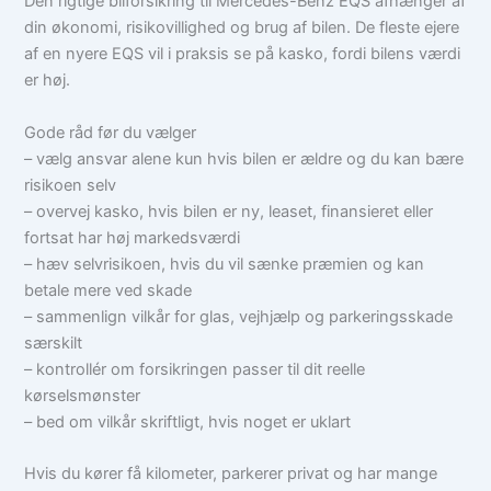
Den rigtige bilforsikring til Mercedes-Benz EQS afhænger af
din økonomi, risikovillighed og brug af bilen. De fleste ejere
af en nyere EQS vil i praksis se på kasko, fordi bilens værdi
er høj.
Gode råd før du vælger
– vælg ansvar alene kun hvis bilen er ældre og du kan bære
risikoen selv
– overvej kasko, hvis bilen er ny, leaset, finansieret eller
fortsat har høj markedsværdi
– hæv selvrisikoen, hvis du vil sænke præmien og kan
betale mere ved skade
– sammenlign vilkår for glas, vejhjælp og parkeringsskade
særskilt
– kontrollér om forsikringen passer til dit reelle
kørselsmønster
– bed om vilkår skriftligt, hvis noget er uklart
Hvis du kører få kilometer, parkerer privat og har mange