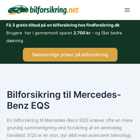
Gå
til
indholdet
Få 3 gratis tilbud på en bilforsikring hos findforsikring.dk
Brugere har i gennemsnit sparet
2.700 kr
– og fået bedre
dækning
Sammenlign priser på bilforsikring
Bilforsikring til Mercedes-
Benz EQS
En bilforsikring til Mercedes-Benz EQS kræver ofte en mere
grundig sammenligning end forsikring af en almindelig
familiebil. EQS er en stor, dyr elbil med avanceret teknologi,