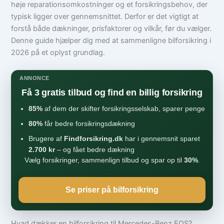
høje reparationsomkostninger og et forsikringsbehov, der
typisk ligger over gennemsnittet. Derfor er det vigtigt at
forstå både dækninger, prisfaktorer og vilkår, før du vælger.
Denne guide hjælper dig med at sammenligne bilforsikring i
2026 på et oplyst grundlag.
ANNONCE
Få 3 gratis tilbud og find en billig forsikring
85%
af dem der skifter forsikringsselskab, sparer penge
80%
får bedre forsikringsdækning
Brugere af
Findforsikring.dk
har i gennemsnit sparet
2.700 kr
– og fået bedre dækning
Vælg forsikringer, sammenlign tilbud og spar op til
30%
.
Se priser på bilforsikring
Hvad dækker en bilforsikring til Mercedes-Benz EQS?