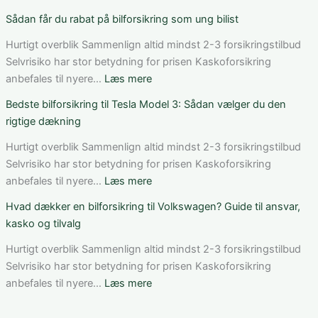
Sådan
Sådan
Sådan får du rabat på bilforsikring som ung bilist
vurderer
fungerer
du
bilforsikring
Hurtigt overblik Sammenlign altid mindst 2-3 forsikringstilbud
pris,
til
Selvrisiko har stor betydning for prisen Kaskoforsikring
dækning
Mercedes
:
anbefales til nyere…
Læs mere
og
C-
Sådan
Bedste bilforsikring til Tesla Model 3: Sådan vælger du den
vilkår
Klasse:
får
rigtige dækning
dækning,
du
pris
rabat
Hurtigt overblik Sammenlign altid mindst 2-3 forsikringstilbud
og
på
Selvrisiko har stor betydning for prisen Kaskoforsikring
valg
bilforsikring
:
anbefales til nyere…
Læs mere
af
som
Bedste
Hvad dækker en bilforsikring til Volkswagen? Guide til ansvar,
den
ung
bilforsikring
kasko og tilvalg
rette
bilist
til
løsning
Tesla
Hurtigt overblik Sammenlign altid mindst 2-3 forsikringstilbud
Model
Selvrisiko har stor betydning for prisen Kaskoforsikring
3:
:
anbefales til nyere…
Læs mere
Sådan
Hvad
vælger
dækker