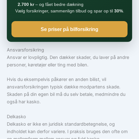
2.700 kr
– og fået bedre dækning
Vælg forsikringer, sammenlign tilbud og spar op til
30%
.
Se priser på bilforsikring
Ansvarsforsikring
Ansvar er lovpligtig. Den dækker skader, du laver på andre
personer, køretøjer eller ting med bilen.
Hvis du eksempelvis påkører en anden bilist, vil
ansvarsforsikringen typisk dække modpartens skade.
Skaden på din egen bil må du selv betale, medmindre du
også har kasko.
Delkasko
Delkasko er ikke en juridisk standardbetegnelse, og
indholdet kan derfor variere. I praksis bruges den ofte om
en mellemform mellem ansvar og fuld kasko.