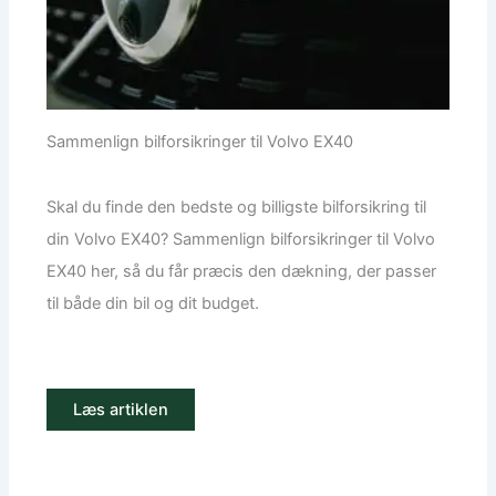
Sammenlign bilforsikringer til Volvo EX40
Skal du finde den bedste og billigste bilforsikring til
din Volvo EX40? Sammenlign bilforsikringer til Volvo
EX40 her, så du får præcis den dækning, der passer
til både din bil og dit budget.
Læs artiklen