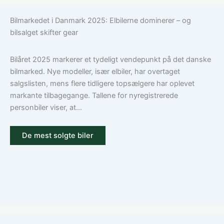
du
en
Bilmarkedet i Danmark 2025: Elbilerne dominerer – og
den
bilforsikring
bilsalget skifter gear
rigtige
til
dækning
Volkswagen?
Guide
Bilåret 2025 markerer et tydeligt vendepunkt på det danske
til
bilmarked. Nye modeller, især elbiler, har overtaget
ansvar,
salgslisten, mens flere tidligere topsælgere har oplevet
kasko
markante tilbagegange. Tallene for nyregistrerede
og
personbiler viser, at...
tilvalg
De mest solgte biler