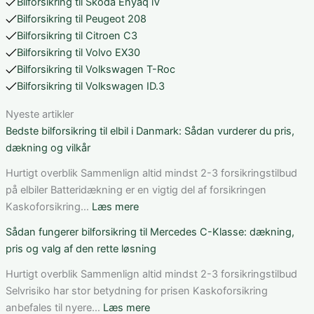
Bilforsikring til Skoda Enyaq iV
Bilforsikring til Peugeot 208
Bilforsikring til Citroen C3
Bilforsikring til Volvo EX30
Bilforsikring til Volkswagen T-Roc
Bilforsikring til Volkswagen ID.3
Nyeste artikler
Bedste bilforsikring til elbil i Danmark: Sådan vurderer du pris,
dækning og vilkår
Hurtigt overblik Sammenlign altid mindst 2-3 forsikringstilbud
på elbiler Batteridækning er en vigtig del af forsikringen
:
Kaskoforsikring…
Læs mere
Bedste
Sådan fungerer bilforsikring til Mercedes C-Klasse: dækning,
bilforsikring
pris og valg af den rette løsning
til
elbil
Hurtigt overblik Sammenlign altid mindst 2-3 forsikringstilbud
i
Selvrisiko har stor betydning for prisen Kaskoforsikring
Danmark:
:
anbefales til nyere…
Læs mere