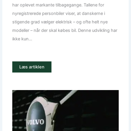
har oplevet markante tilbagegange. Tallene for
nyregistrerede personbiler viser, at danskerne i
stigende grad vælger elektrisk – og ofte helt nye
modeller – når der skal købes bil. Denne udvikling har
ikke kun...
Læs artiklen