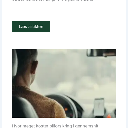
Læs artiklen
Hvor meget koster bilforsikring i gennemsnit i