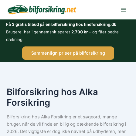
Gå
til
indholdet
Få 3 gratis tilbud på en bilforsikring hos findforsikring.dk
Brugere har i gennemsnit sparet
2.700 kr
– og fået bedre
dækning
Sammenlign priser på bilforsikring
Bilforsikring hos Alka
Forsikring
Bilforsikring hos Alka Forsikring er et søgeord, mange
bruger, når de vil finde en billig og dækkende bilforsikring i
2026. Det vigtigste er dog ikke navnet på udbyderen, men