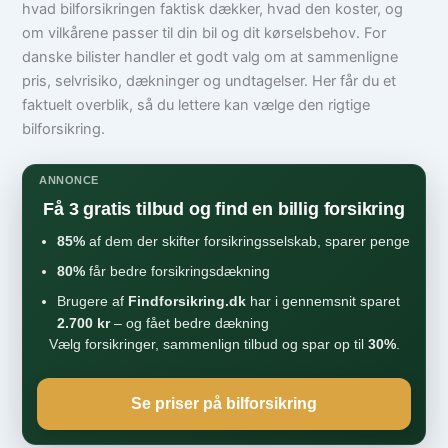
hvad bilforsikringen faktisk dækker, hvad den koster, og
om vilkårene passer til din bil og dit kørselsbehov. For
danske bilister handler et godt valg om at sammenligne
pris, selvrisiko, dækninger og undtagelser. Her får du et
faktuelt overblik, så du lettere kan vælge den rigtige
bilforsikring.
ANNONCE
Få 3 gratis tilbud og find en billig forsikring
85%
af dem der skifter forsikringsselskab, sparer penge
80%
får bedre forsikringsdækning
Brugere af
Findforsikring.dk
har i gennemsnit sparet
2.700 kr
– og fået bedre dækning
Vælg forsikringer, sammenlign tilbud og spar op til
30%
.
Se priser på bilforsikring