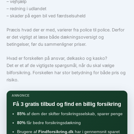
– vejhjælp
– redning i udlandet
– skader på egen bil ved færdselsuheld
Præcis hvad der er med, varierer fra police til police. Derfor
er det vigtigt at læse både dækningsoversigt og
betingelser, før du sammenligner priser.
Hvad er forskellen på ansvar, delkasko og kasko?
Det er et af de vigtigste spørgsmål, når du skal vælge
bilforsikring. Forskellen har stor betydning for både pris og
risiko.
ANNONCE
Få 3 gratis tilbud og find en billig forsikring
85%
af dem der skifter forsikringsselskab, sparer penge
80%
får bedre forsikringsdækning
Brugere af
Findforsikring.dk
har i gennemsnit sparet