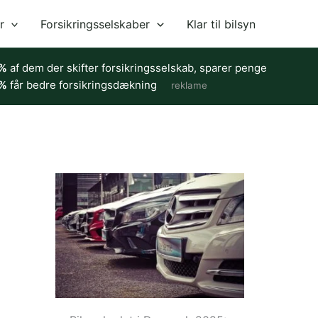
r
Forsikringsselskaber
Klar til bilsyn
%
af dem der skifter forsikringsselskab, sparer penge
%
får bedre forsikringsdækning
reklame