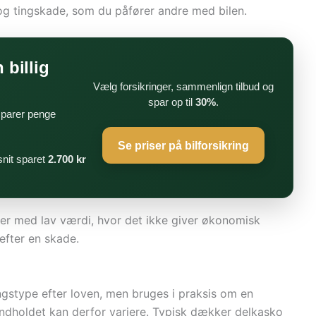
g tingskade, som du påfører andre med bilen.
 billig
Vælg forsikringer, sammenlign tilbud og
spar op til
30%
.
 sparer penge
Se priser på bilforsikring
nit sparet
2.700 kr
iler med lav værdi, hvor det ikke giver økonomisk
 efter en skade.
ingstype efter loven, men bruges i praksis om en
ndholdet kan derfor variere. Typisk dækker delkasko