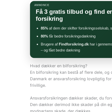
ANNONCE
Få 3 gratis tilbud og find en
forsikring
85%
af dem der skifter forsikringsselskab,
80%
får bedre forsikringsdækning
Brugere af
Findforsikring.dk
har i gennems
– og fået bedre dækning
Hvad dækker en bilforsikring?
En bilforsikring kan bestå af flere dele, og 
Danmark er ansvarsforsikring lovpligtig for
frivillige.
Ansvarsforsikringen dækker skader, du forvo
Den dækker derimod ikke skader på din egen 
modpartens skade, der dækkes.