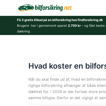
Gå
til
indholdet
Få 3 gratis tilbud på en bilforsikring hos findforsikring.dk
Brugere har i gennemsnit sparet
2.700 kr
– og fået bedre
dækning
Hvad koster en bilfor
Når du skal finde ud af, hvad en bilforsikri
rigtige bilforsikring afhænger af både bile
dækket for. I 2026 er der fortsat store pri
samme biltype. Derfor er det vigtigt at sam