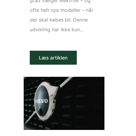
grad vælger elektrisk – og
ofte helt nye modeller – når
der skal købes bil. Denne
udvikling har ikke kun...
Læs artiklen