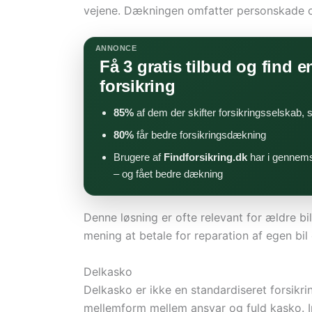
vejene. Dækningen omfatter personskade o
ANNONCE
Få 3 gratis tilbud og find en
forsikring
85%
af dem der skifter forsikringsselskab,
80%
får bedre forsikringsdækning
Brugere af
Findforsikring.dk
har i gennems
– og fået bedre dækning
Denne løsning er ofte relevant for ældre b
mening at betale for reparation af egen bil
Delkasko
Delkasko er ikke en standardiseret forsikr
mellemform mellem ansvar og fuld kasko. I