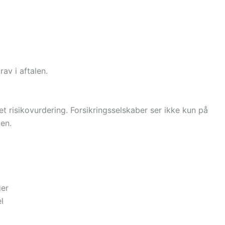
rav i aftalen.
et risikovurdering. Forsikringsselskaber ser ikke kun på
len.
ger
l