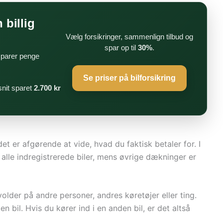
 billig
Vælg forsikringer, sammenlign tilbud og
spar op til
30%
.
 sparer penge
Se priser på bilforsikring
nit sparet
2.700 kr
det er afgørende at vide, hvad du faktisk betaler for. I
 alle indregistrerede biler, mens øvrige dækninger er
lder på andre personer, andres køretøjer eller ting.
bil. Hvis du kører ind i en anden bil, er det altså