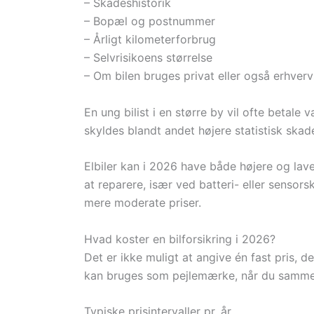
– Skadeshistorik
– Bopæl og postnummer
– Årligt kilometerforbrug
– Selvrisikoens størrelse
– Om bilen bruges privat eller også erhve
En ung bilist i en større by vil ofte betale 
skyldes blandt andet højere statistisk skad
Elbiler kan i 2026 have både højere og lav
at reparere, især ved batteri- eller senso
mere moderate priser.
Hvad koster en bilforsikring i 2026?
Det er ikke muligt at angive én fast pris, d
kan bruges som pejlemærke, når du sammen
Typiske prisintervaller pr. år