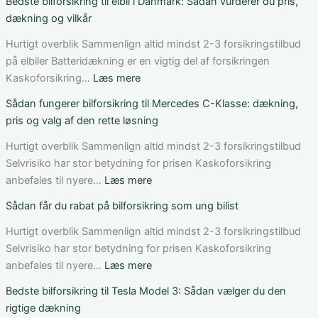
Bedste bilforsikring til elbil i Danmark: Sådan vurderer du pris,
dækning og vilkår
Hurtigt overblik Sammenlign altid mindst 2-3 forsikringstilbud
på elbiler Batteridækning er en vigtig del af forsikringen
:
Kaskoforsikring…
Læs mere
Bedste
Sådan fungerer bilforsikring til Mercedes C-Klasse: dækning,
bilforsikring
pris og valg af den rette løsning
til
elbil
Hurtigt overblik Sammenlign altid mindst 2-3 forsikringstilbud
i
Selvrisiko har stor betydning for prisen Kaskoforsikring
Danmark:
:
anbefales til nyere…
Læs mere
Sådan
Sådan
Sådan får du rabat på bilforsikring som ung bilist
vurderer
fungerer
du
bilforsikring
Hurtigt overblik Sammenlign altid mindst 2-3 forsikringstilbud
pris,
til
Selvrisiko har stor betydning for prisen Kaskoforsikring
dækning
Mercedes
:
anbefales til nyere…
Læs mere
og
C-
Sådan
Bedste bilforsikring til Tesla Model 3: Sådan vælger du den
vilkår
Klasse:
får
rigtige dækning
dækning,
du