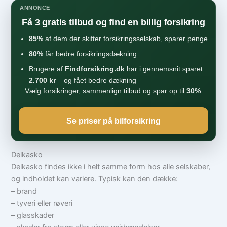
ANNONCE
Få 3 gratis tilbud og find en billig forsikring
85%
af dem der skifter forsikringsselskab, sparer penge
80%
får bedre forsikringsdækning
Brugere af
Findforsikring.dk
har i gennemsnit sparet
2.700 kr
– og fået bedre dækning
Vælg forsikringer, sammenlign tilbud og spar op til
30%
.
Se priser på bilforsikring
Delkasko
Delkasko findes ikke i helt samme form hos alle selskaber,
og indholdet kan variere. Typisk kan den dække:
– brand
– tyveri eller røveri
– glasskader