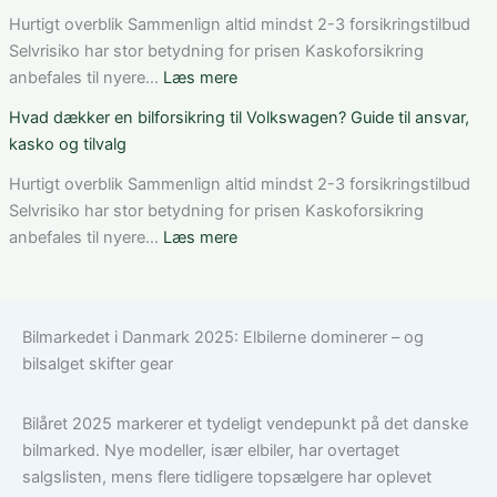
pris
rabat
Hurtigt overblik Sammenlign altid mindst 2-3 forsikringstilbud
og
på
Selvrisiko har stor betydning for prisen Kaskoforsikring
valg
bilforsikring
:
anbefales til nyere…
Læs mere
af
som
Bedste
Hvad dækker en bilforsikring til Volkswagen? Guide til ansvar,
den
ung
bilforsikring
kasko og tilvalg
rette
bilist
til
løsning
Tesla
Hurtigt overblik Sammenlign altid mindst 2-3 forsikringstilbud
Model
Selvrisiko har stor betydning for prisen Kaskoforsikring
3:
:
anbefales til nyere…
Læs mere
Sådan
Hvad
vælger
dækker
du
en
Bilmarkedet i Danmark 2025: Elbilerne dominerer – og
den
bilforsikring
bilsalget skifter gear
rigtige
til
dækning
Volkswagen?
Guide
Bilåret 2025 markerer et tydeligt vendepunkt på det danske
til
bilmarked. Nye modeller, især elbiler, har overtaget
ansvar,
salgslisten, mens flere tidligere topsælgere har oplevet