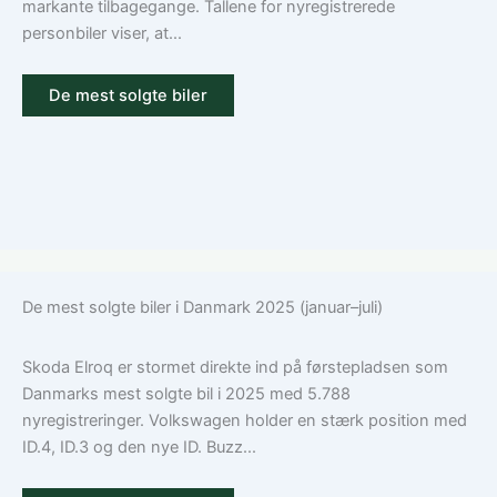
kasko
markante tilbagegange. Tallene for nyregistrerede
og
personbiler viser, at...
tilvalg
De mest solgte biler
De mest solgte biler i Danmark 2025 (januar–juli)
Skoda Elroq er stormet direkte ind på førstepladsen som
Danmarks mest solgte bil i 2025 med 5.788
nyregistreringer. Volkswagen holder en stærk position med
ID.4, ID.3 og den nye ID. Buzz...