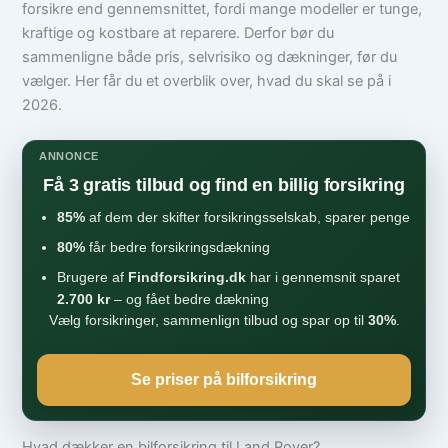
forsikre end gennemsnittet, fordi mange modeller er tunge,
kraftige og kostbare at reparere. Derfor bør du
sammenligne både pris, selvrisiko og dækninger, før du
vælger. Her får du et overblik over, hvad du skal se på i
2026.
ANNONCE
Få 3 gratis tilbud og find en billig forsikring
85%
af dem der skifter forsikringsselskab, sparer penge
80%
får bedre forsikringsdækning
Brugere af
Findforsikring.dk
har i gennemsnit sparet
2.700 kr
– og fået bedre dækning
Vælg forsikringer, sammenlign tilbud og spar op til
30%
.
Se priser på bilforsikring
Hvad dækker en bilforsikring til Land Rover?