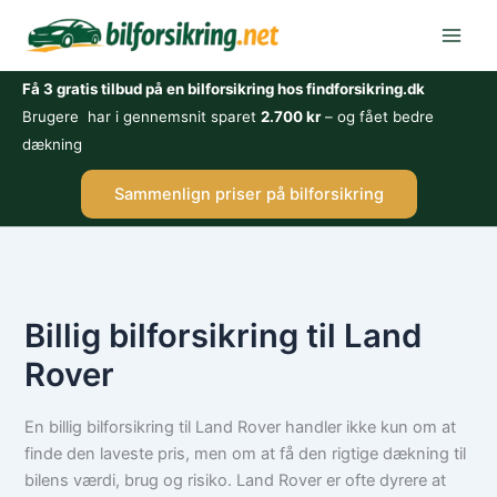
Gå
til
indholdet
Få 3 gratis tilbud på en bilforsikring hos findforsikring.dk
Brugere har i gennemsnit sparet
2.700 kr
– og fået bedre
dækning
Sammenlign priser på bilforsikring
Billig bilforsikring til Land
Rover
En billig bilforsikring til Land Rover handler ikke kun om at
finde den laveste pris, men om at få den rigtige dækning til
bilens værdi, brug og risiko. Land Rover er ofte dyrere at