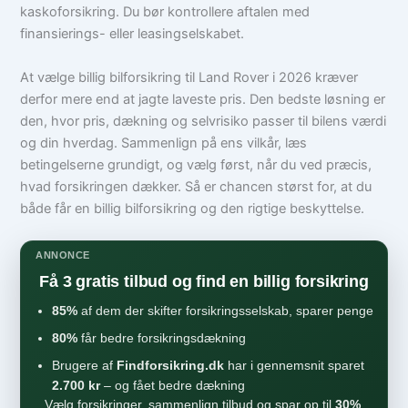
kaskoforsikring. Du bør kontrollere aftalen med
finansierings- eller leasingselskabet.
At vælge billig bilforsikring til Land Rover i 2026 kræver
derfor mere end at jagte laveste pris. Den bedste løsning er
den, hvor pris, dækning og selvrisiko passer til bilens værdi
og din hverdag. Sammenlign på ens vilkår, læs
betingelserne grundigt, og vælg først, når du ved præcis,
hvad forsikringen dækker. Så er chancen størst for, at du
både får en billig bilforsikring og den rigtige beskyttelse.
ANNONCE
Få 3 gratis tilbud og find en billig forsikring
85%
af dem der skifter forsikringsselskab, sparer penge
80%
får bedre forsikringsdækning
Brugere af
Findforsikring.dk
har i gennemsnit sparet
2.700 kr
– og fået bedre dækning
Vælg forsikringer, sammenlign tilbud og spar op til
30%
.