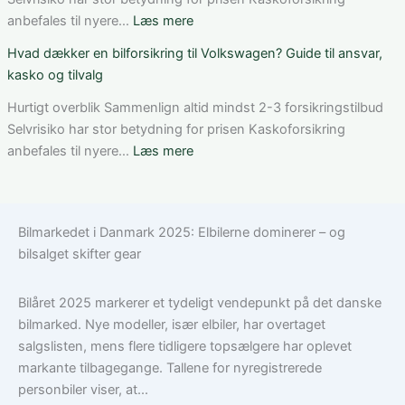
valg
bilforsikring
:
anbefales til nyere…
Læs mere
af
som
Bedste
Hvad dækker en bilforsikring til Volkswagen? Guide til ansvar,
den
ung
bilforsikring
kasko og tilvalg
rette
bilist
til
løsning
Tesla
Hurtigt overblik Sammenlign altid mindst 2-3 forsikringstilbud
Model
Selvrisiko har stor betydning for prisen Kaskoforsikring
3:
:
anbefales til nyere…
Læs mere
Sådan
Hvad
vælger
dækker
du
en
Bilmarkedet i Danmark 2025: Elbilerne dominerer – og
den
bilforsikring
bilsalget skifter gear
rigtige
til
dækning
Volkswagen?
Guide
Bilåret 2025 markerer et tydeligt vendepunkt på det danske
til
bilmarked. Nye modeller, især elbiler, har overtaget
ansvar,
salgslisten, mens flere tidligere topsælgere har oplevet
kasko
markante tilbagegange. Tallene for nyregistrerede
og
personbiler viser, at...