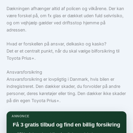
Dækningen afhænger altid af policen og vilkårene. Der kan
være forskel på, om fx glas er dækket uden fuld selvrisiko,
og om vejhjælp gælder ved driftsstop hjemme på
adressen.
Hvad er forskellen på ansvar, delkasko og kasko?
Det er et centralt punkt, når du skal vælge bilforsikring til
Toyota Prius+.
Ansvarsforsikring
Ansvarsforsikring er lovpligtig i Danmark, hvis bilen er
indregistreret. Den dækker skader, du forvolder på andre
personer, deres køretøjer eller ting. Den dækker ikke skader
på din egen Toyota Prius+.
ANNONCE
Få 3 gratis tilbud og find en billig forsikring