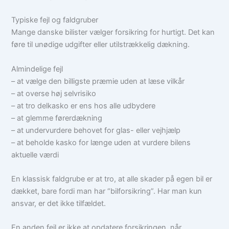
Typiske fejl og faldgruber
Mange danske bilister vælger forsikring for hurtigt. Det kan
føre til unødige udgifter eller utilstrækkelig dækning.
Almindelige fejl
– at vælge den billigste præmie uden at læse vilkår
– at overse høj selvrisiko
– at tro delkasko er ens hos alle udbydere
– at glemme førerdækning
– at undervurdere behovet for glas- eller vejhjælp
– at beholde kasko for længe uden at vurdere bilens
aktuelle værdi
En klassisk faldgrube er at tro, at alle skader på egen bil er
dækket, bare fordi man har “bilforsikring”. Har man kun
ansvar, er det ikke tilfældet.
En anden fejl er ikke at opdatere forsikringen, når