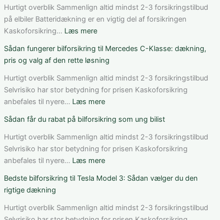
Hurtigt overblik Sammenlign altid mindst 2-3 forsikringstilbud
på elbiler Batteridækning er en vigtig del af forsikringen
:
Kaskoforsikring…
Læs mere
Bedste
Sådan fungerer bilforsikring til Mercedes C-Klasse: dækning,
bilforsikring
pris og valg af den rette løsning
til
elbil
Hurtigt overblik Sammenlign altid mindst 2-3 forsikringstilbud
i
Selvrisiko har stor betydning for prisen Kaskoforsikring
Danmark:
:
anbefales til nyere…
Læs mere
Sådan
Sådan
Sådan får du rabat på bilforsikring som ung bilist
vurderer
fungerer
du
bilforsikring
Hurtigt overblik Sammenlign altid mindst 2-3 forsikringstilbud
pris,
til
Selvrisiko har stor betydning for prisen Kaskoforsikring
dækning
Mercedes
:
anbefales til nyere…
Læs mere
og
C-
Sådan
Bedste bilforsikring til Tesla Model 3: Sådan vælger du den
vilkår
Klasse:
får
rigtige dækning
dækning,
du
pris
rabat
Hurtigt overblik Sammenlign altid mindst 2-3 forsikringstilbud
og
på
Selvrisiko har stor betydning for prisen Kaskoforsikring