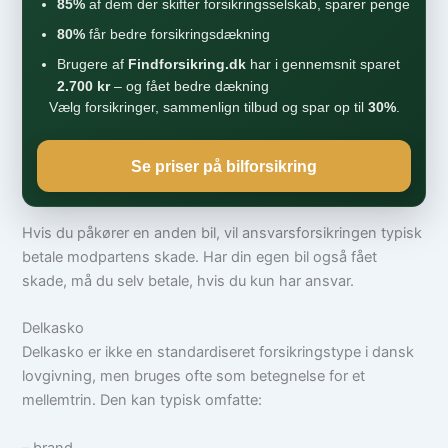
85%
af dem der skifter forsikringsselskab, sparer penge
80%
får bedre forsikringsdækning
Brugere af
Findforsikring.dk
har i gennemsnit sparet
2.700 kr
– og fået bedre dækning
Vælg forsikringer, sammenlign tilbud og spar op til
30%
.
Se priser på bilforsikring
Hvis du påkører en anden bil, vil ansvarsforsikringen typisk
betale modpartens skade. Har din egen bil også fået
skade, må du selv betale, hvis du kun har ansvar.
Delkasko
Delkasko er ikke en standardiseret forsikringstype i dansk
lovgivning, men bruges ofte som betegnelse for et
mellemtrin. Den kan typisk omfatte:
– brand