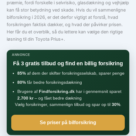
præmie, fordi forskelle i selvrisiko, glasdækning og vejhjælp
kan få stor betydning ved skade. Hvis du vil sammenligne
bilforsikring i 2026, er det derfor vigtigt at forstå, hvad
forsikringen faktisk dækker, og hvad der påvirker prisen.
Her får du et overblik, så du lettere kan vælge den rigtige
løsning til din Toyota Prius+.
ANNONCE
Få 3 gratis tilbud og find en billig forsikring
85%
af dem der skifter forsikringsselskab, sparer penge
80%
får bedre forsikringsdækning
Brugere af
Findforsikring.dk
har i gennemsnit sparet
2.700 kr
– og fået bedre dækning
Vælg forsikringer, sammenlign tilbud og spar op til
30%
.
Se priser på bilforsikring