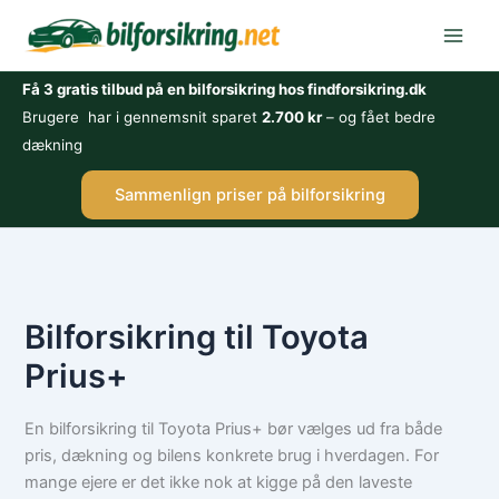
Gå
til
indholdet
Få 3 gratis tilbud på en bilforsikring hos findforsikring.dk
Brugere har i gennemsnit sparet
2.700 kr
– og fået bedre
dækning
Sammenlign priser på bilforsikring
Bilforsikring til Toyota
Prius+
En bilforsikring til Toyota Prius+ bør vælges ud fra både
pris, dækning og bilens konkrete brug i hverdagen. For
mange ejere er det ikke nok at kigge på den laveste