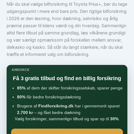
Når du skal vælge bilforsikring til Toyota Prius+, bør du tage
udgangspunkt i mere end bare pris. Den rigtige bilforsikring
i 2026 er den løsning, hvor dækning, selvrisiko og årlig
præmie passer til bilens værdi og din hverdag. Sammenlign
altid flere tilbud på samme grundlag, læs vilkårene grundigt
og vær særligt opmærksom på forskellen mellem ansvar,
delkasko og kasko. Så står du langt stærkere, når du skal
træffe et informeret valg om bilforsikring.
ANNONCE
Få 3 gratis tilbud og find en billig forsikring
85%
af dem der skifter forsikringsselskab, sparer penge
80%
får bedre forsikringsdækning
Brugere af
Findforsikring.dk
har i gennemsnit sparet
2.700 kr
– og fået bedre dækning
Vælg forsikringer, sammenlign tilbud og spar op til
30%
.