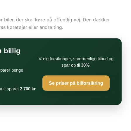
r biler, der skal køre på offentlig vej. Den dækker
s køretøjer eller andre ting.
 billig
Vælg forsikringer, sammenlign tilbud og
spar op til
30%
.
 sparer penge
Se priser på bilforsikring
nit sparet
2.700 kr