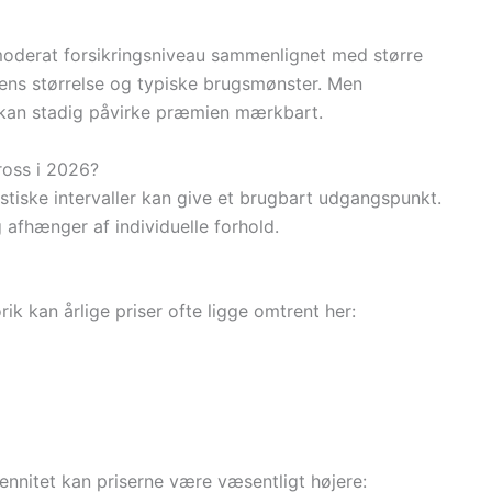
 moderat forsikringsniveau sammenlignet med større
lens størrelse og typiske brugsmønster. Men
 kan stadig påvirke præmien mærkbart.
Cross i 2026?
istiske intervaller kan give et brugbart udgangspunkt.
 afhænger af individuelle forhold.
ik kan årlige priser ofte ligge omtrent her:
iennitet kan priserne være væsentligt højere: