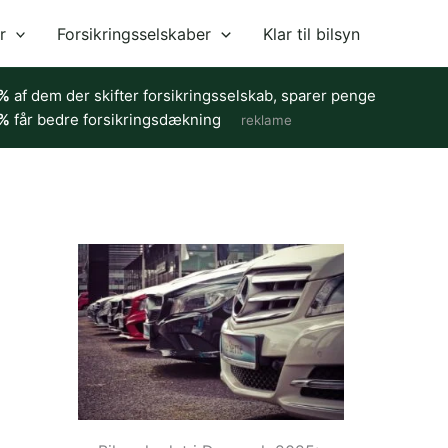
r
Forsikringsselskaber
Klar til bilsyn
%
af dem der skifter forsikringsselskab, sparer penge
%
får bedre forsikringsdækning
reklame