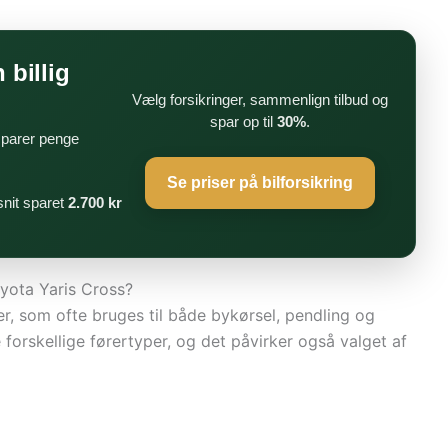
 billig
Vælg forsikringer, sammenlign tilbud og
spar op til
30%
.
 sparer penge
Se priser på bilforsikring
nit sparet
2.700 kr
oyota Yaris Cross?
r, som ofte bruges til både bykørsel, pendling og
 forskellige førertyper, og det påvirker også valget af