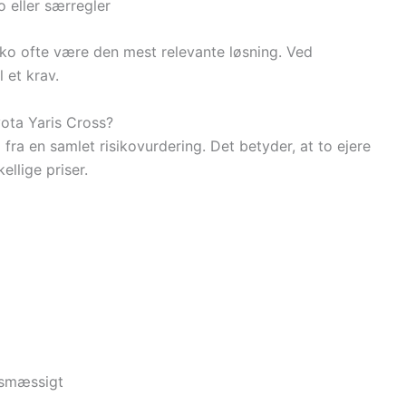
o eller særregler
sko ofte være den mest relevante løsning. Ved
 et krav.
yota Yaris Cross?
 fra en samlet risikovurdering. Det betyder, at to ejere
llige priser.
vsmæssigt