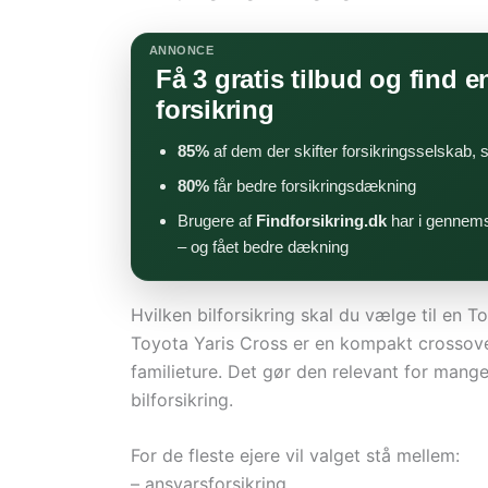
ANNONCE
Få 3 gratis tilbud og find en
forsikring
85%
af dem der skifter forsikringsselskab,
80%
får bedre forsikringsdækning
Brugere af
Findforsikring.dk
har i gennems
– og fået bedre dækning
Hvilken bilforsikring skal du vælge til en T
Toyota Yaris Cross er en kompakt crossove
familieture. Det gør den relevant for mange
bilforsikring.
For de fleste ejere vil valget stå mellem:
– ansvarsforsikring