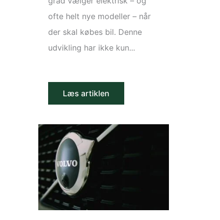
grad vælger elektrisk – og
ofte helt nye modeller – når
der skal købes bil. Denne
udvikling har ikke kun...
Læs artiklen