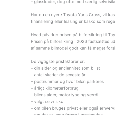
– glasskader, dog ofte med særlig selvrisik
Har du en nyere Toyota Yaris Cross, vil ka
finansiering eller leasing er kasko som regel
Hvad påvirker prisen på bilforsikring til To
Prisen på bilforsikring i 2026 fastsættes ud
af samme bilmodel godt kan få meget forske
De vigtigste prisfaktorer er:
– din alder og anciennitet som bilist
– antal skader de seneste år
– postnummer og hvor bilen parkeres
– årligt kilometerforbrug
– bilens alder, motortype og værdi
– valgt selvrisiko
– om bilen bruges privat eller også erhver
– om der er unge førere i husstanden