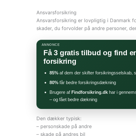
Ansvarsforsikring
Ansvarsforsikring er lovpligtig i Danmark fo
skader, du forvolder på andre personer, dere
ANNONCE
Få 3 gratis tilbud og find en
forsikring
85%
af dem der skifter forsikringsselskab,
80%
får bedre forsikringsdækning
Brugere af
Findforsikring.dk
har i gennems
– og fået bedre dækning
Den dækker typisk:
– personskade på andre
– skade på andres bil