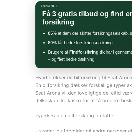
ANNONCE
Få 3 gratis tilbud og find en
forsikring
85%
af dem der skifter forsikringsselskab,
80%
får bedre forsikringsdækning
Brugere af
Findforsikring.dk
har i gennems
– og fået bedre dækning
Hvad dækker en bilforsikring til Seat Aron
En bilforsikring dækker forskellige typer s
Seat Arona vil den lovpligtige del altid v
delkasko eller kasko for at få bredere besk
Typisk kan en bilforsikring omfatte:
– skader, du forvolder på andre personer el