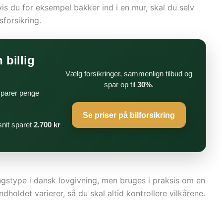
is du for eksempel bakker ind i en mur, skal du selv
sforsikring.
 billig
Vælg forsikringer, sammenlign tilbud og
spar op til
30%
.
 sparer penge
Se priser på bilforsikring
nit sparet
2.700 kr
ingstype i dansk lovgivning, men bruges i praksis om en
holdet varierer, så du skal altid kontrollere vilkårene.