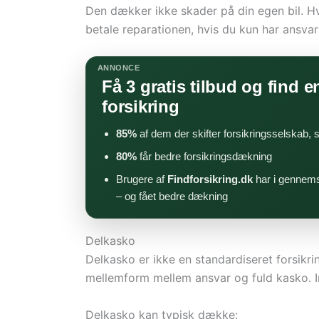
Den dækker ikke skader på din egen bil. Hv
betale reparationen, hvis du kun har ansvar
ANNONCE
Få 3 gratis tilbud og find en
forsikring
85%
af dem der skifter forsikringsselskab,
80%
får bedre forsikringsdækning
Brugere af
Findforsikring.dk
har i gennems
– og fået bedre dækning
Delkasko
Delkasko er ikke en standardiseret forsikr
mellemform mellem ansvar og fuld kasko. Ind
Delkasko kan typisk dække: