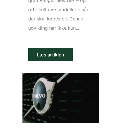
grad vælger elektrisk – og
ofte helt nye modeller – når
der skal købes bil. Denne
udvikling har ikke kun...
Læs artiklen