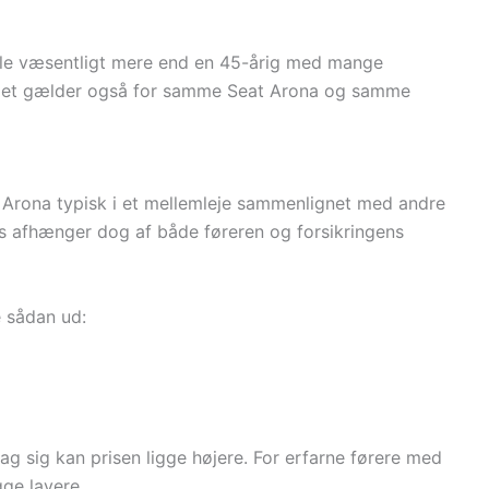
betale væsentligt mere end en 45-årig med mange
. Det gælder også for samme Seat Arona og samme
eat Arona typisk i et mellemleje sammenlignet med andre
is afhænger dog af både føreren og forsikringens
e sådan ud:
bag sig kan prisen ligge højere. For erfarne førere med
gge lavere.