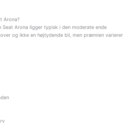
at Arona?
n Seat Arona ligger typisk i den moderate ende
sover og ikke en højtydende bil, men præmien varierer
gaden
erv