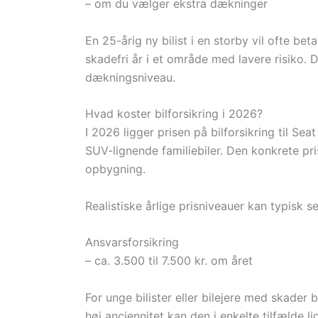
– om du vælger ekstra dækninger
En 25-årig ny bilist i en storby vil ofte 
skadefri år i et område med lavere risiko
dækningsniveau.
Hvad koster bilforsikring i 2026?
I 2026 ligger prisen på bilforsikring til S
SUV-lignende familiebiler. Den konkrete pr
opbygning.
Realistiske årlige prisniveauer kan typisk s
Ansvarsforsikring
– ca. 3.500 til 7.500 kr. om året
For unge bilister eller bilejere med skader 
høj anciennitet kan den i enkelte tilfælde li