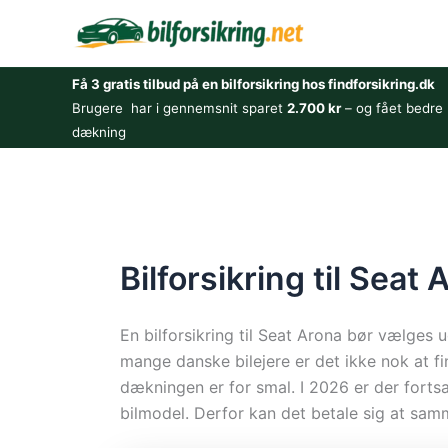
Gå
til
indholdet
Få 3 gratis tilbud på en bilforsikring hos findforsikring.dk
Brugere har i gennemsnit sparet
2.700 kr
– og fået bedre
dækning
Bilforsikring til Seat 
En bilforsikring til Seat Arona bør vælges 
mange danske bilejere er det ikke nok at fi
dækningen er for smal. I 2026 er der fortsa
bilmodel. Derfor kan det betale sig at samm