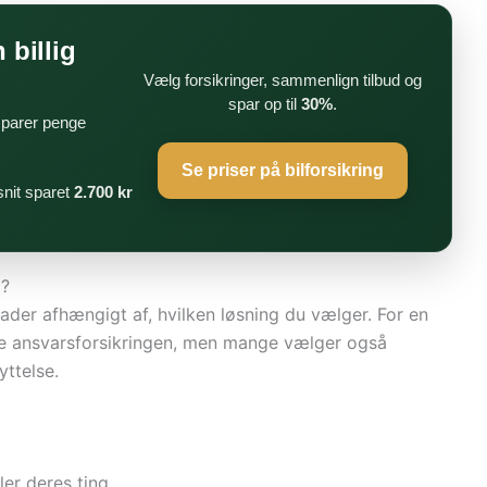
 billig
Vælg forsikringer, sammenlign tilbud og
spar op til
30%
.
 sparer penge
Se priser på bilforsikring
nit sparet
2.700 kr
a?
kader afhængigt af, hvilken løsning du vælger. For en
ære ansvarsforsikringen, men mange vælger også
yttelse.
ler deres ting