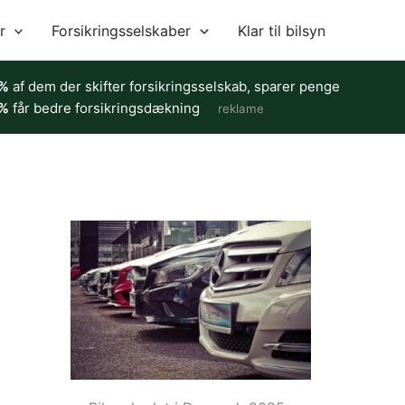
r
Forsikringsselskaber
Klar til bilsyn
%
af dem der skifter forsikringsselskab, sparer penge
%
får bedre forsikringsdækning
reklame