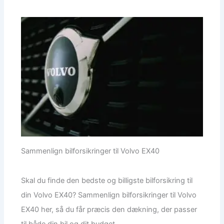
Sammenlign bilforsikringer til Volvo EX40
Skal du finde den bedste og billigste bilforsikring til
din Volvo EX40? Sammenlign bilforsikringer til Volvo
EX40 her, så du får præcis den dækning, der passer