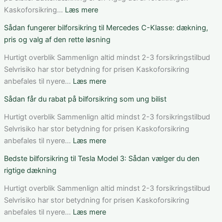
:
Kaskoforsikring…
Læs mere
Bedste
Sådan fungerer bilforsikring til Mercedes C-Klasse: dækning,
bilforsikring
pris og valg af den rette løsning
til
elbil
Hurtigt overblik Sammenlign altid mindst 2-3 forsikringstilbud
i
Selvrisiko har stor betydning for prisen Kaskoforsikring
Danmark:
:
anbefales til nyere…
Læs mere
Sådan
Sådan
Sådan får du rabat på bilforsikring som ung bilist
vurderer
fungerer
du
bilforsikring
Hurtigt overblik Sammenlign altid mindst 2-3 forsikringstilbud
pris,
til
Selvrisiko har stor betydning for prisen Kaskoforsikring
dækning
Mercedes
:
anbefales til nyere…
Læs mere
og
C-
Sådan
Bedste bilforsikring til Tesla Model 3: Sådan vælger du den
vilkår
Klasse:
får
rigtige dækning
dækning,
du
pris
rabat
Hurtigt overblik Sammenlign altid mindst 2-3 forsikringstilbud
og
på
Selvrisiko har stor betydning for prisen Kaskoforsikring
valg
bilforsikring
:
anbefales til nyere…
Læs mere