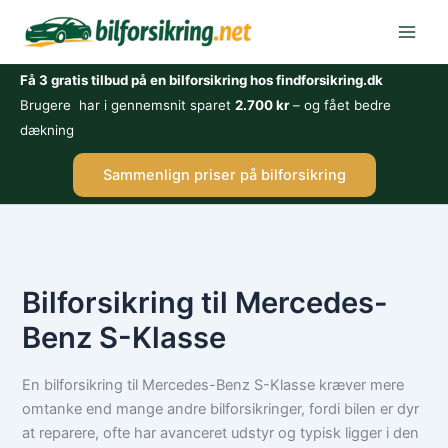
Gå
til
indholdet
Få 3 gratis tilbud på en bilforsikring hos findforsikring.dk
Brugere har i gennemsnit sparet
2.700 kr
– og fået bedre
dækning
Sammenlign priser på bilforsikring
Bilforsikring til Mercedes-
Benz S-Klasse
En bilforsikring til Mercedes-Benz S-Klasse kræver mere
omtanke end mange andre bilforsikringer, fordi bilen er dyr
at reparere, ofte har avanceret udstyr og typisk ligger i den