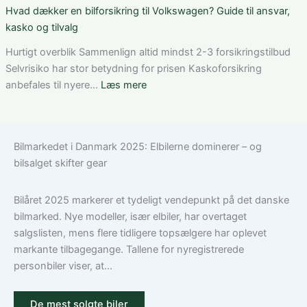
af
som
Bedste
Hvad dækker en bilforsikring til Volkswagen? Guide til ansvar,
den
ung
bilforsikring
kasko og tilvalg
rette
bilist
til
løsning
Tesla
Hurtigt overblik Sammenlign altid mindst 2-3 forsikringstilbud
Model
Selvrisiko har stor betydning for prisen Kaskoforsikring
3:
:
anbefales til nyere…
Læs mere
Sådan
Hvad
vælger
dækker
du
en
Bilmarkedet i Danmark 2025: Elbilerne dominerer – og
den
bilforsikring
bilsalget skifter gear
rigtige
til
dækning
Volkswagen?
Guide
Bilåret 2025 markerer et tydeligt vendepunkt på det danske
til
bilmarked. Nye modeller, især elbiler, har overtaget
ansvar,
salgslisten, mens flere tidligere topsælgere har oplevet
kasko
markante tilbagegange. Tallene for nyregistrerede
og
personbiler viser, at...
tilvalg
De mest solgte biler