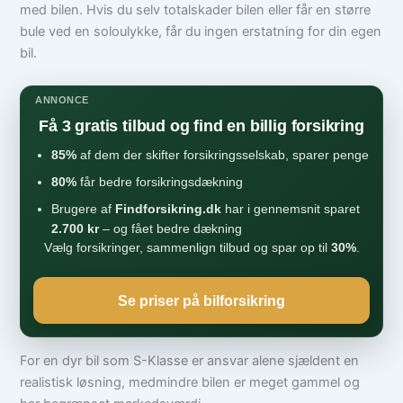
med bilen. Hvis du selv totalskader bilen eller får en større
bule ved en soloulykke, får du ingen erstatning for din egen
bil.
ANNONCE
Få 3 gratis tilbud og find en billig forsikring
85%
af dem der skifter forsikringsselskab, sparer penge
80%
får bedre forsikringsdækning
Brugere af
Findforsikring.dk
har i gennemsnit sparet
2.700 kr
– og fået bedre dækning
Vælg forsikringer, sammenlign tilbud og spar op til
30%
.
Se priser på bilforsikring
For en dyr bil som S-Klasse er ansvar alene sjældent en
realistisk løsning, medmindre bilen er meget gammel og