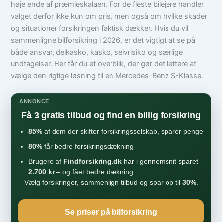
høje ende af præmieskalaen. For de fleste bilejere handler
valget derfor ikke kun om pris, men også om hvilke skader
og situationer forsikringen faktisk dækker. Hvis du vil
sammenligne bilforsikring i 2026, er det vigtigt at se på
både ansvar, delkasko, kasko, selvrisiko og særlige
undtagelser. Her får du et overblik, der gør det lettere at
vælge den rigtige løsning til en Mercedes-Benz S-Klasse.
ANNONCE
Få 3 gratis tilbud og find en billig forsikring
85%
af dem der skifter forsikringsselskab, sparer penge
80%
får bedre forsikringsdækning
Brugere af
Findforsikring.dk
har i gennemsnit sparet
2.700 kr
– og fået bedre dækning
Vælg forsikringer, sammenlign tilbud og spar op til
30%
.
Se priser på bilforsikring