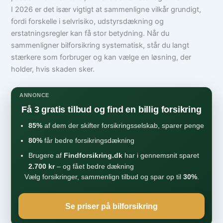
I 2026 er det især vigtigt at sammenligne vilkår grundigt,
fordi forskelle i selvrisiko, udstyrsdækning og
erstatningsregler kan få stor betydning. Når du
sammenligner bilforsikring systematisk, står du langt
stærkere som forbruger og kan vælge en løsning, der
holder, hvis skaden sker.
ANNONCE
Få 3 gratis tilbud og find en billig forsikring
85%
af dem der skifter forsikringsselskab, sparer penge
80%
får bedre forsikringsdækning
Brugere af
Findforsikring.dk
har i gennemsnit sparet
2.700 kr
– og fået bedre dækning
Vælg forsikringer, sammenlign tilbud og spar op til
30%
.
Se priser på bilforsikring