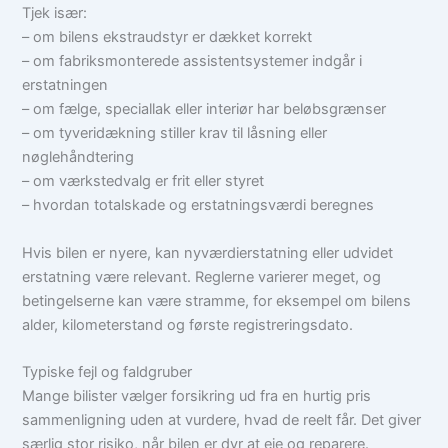
Tjek især:
– om bilens ekstraudstyr er dækket korrekt
– om fabriksmonterede assistentsystemer indgår i
erstatningen
– om fælge, speciallak eller interiør har beløbsgrænser
– om tyveridækning stiller krav til låsning eller
nøglehåndtering
– om værkstedvalg er frit eller styret
– hvordan totalskade og erstatningsværdi beregnes
Hvis bilen er nyere, kan nyværdierstatning eller udvidet
erstatning være relevant. Reglerne varierer meget, og
betingelserne kan være stramme, for eksempel om bilens
alder, kilometerstand og første registreringsdato.
Typiske fejl og faldgruber
Mange bilister vælger forsikring ud fra en hurtig pris
sammenligning uden at vurdere, hvad de reelt får. Det giver
særlig stor risiko, når bilen er dyr at eje og reparere.