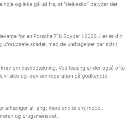
ne nøje og ikke gå ud fra, at “delkasko” betyder det
evante for en Porsche 718 Spyder i 2026. Her er din
g uforudsete skader, med de undtagelser der står i
ære krav om kaskodækning. Ved leasing er der også ofte
lvrisiko og krav om reparation på godkendte
der afhænger af langt mere end bilens model.
føreren og brugsmønstret.