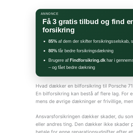
ANNONCE
Få 3 gratis tilbud og find en
forsikring
85%
af dem der skifter forsikringsselskab,
80%
får bedre forsikringsdækning
Brugere af
Findforsikring.dk
har i gennems
– og fået bedre dækning
Hvad dækker en bilforsikring til Porsche 7
En bilforsikring kan bestå af flere lag. For
mens de øvrige dækninger er frivillige, men 
Ansvarsforsikringen dækker skader, du som
eller andres ting. Den dækker ikke skader 
betale for egne reparationsudgifter efter et