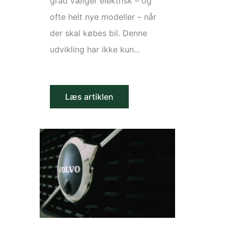
grad vælger elektrisk – og
ofte helt nye modeller – når
der skal købes bil. Denne
udvikling har ikke kun...
Læs artiklen