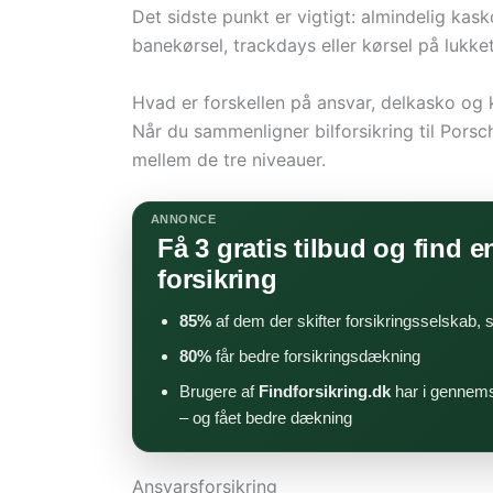
Det sidste punkt er vigtigt: almindelig k
banekørsel, trackdays eller kørsel på lukket
Hvad er forskellen på ansvar, delkasko og
Når du sammenligner bilforsikring til Porsc
mellem de tre niveauer.
ANNONCE
Få 3 gratis tilbud og find en
forsikring
85%
af dem der skifter forsikringsselskab,
80%
får bedre forsikringsdækning
Brugere af
Findforsikring.dk
har i gennems
– og fået bedre dækning
Ansvarsforsikring