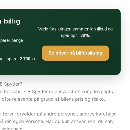
 billig
Vælg forsikringer, sammenlign tilbud og
spar op til
30%
.
 sparer penge
Se priser på bilforsikring
nit sparet
2.700 kr
18 Spyder?
 en Porsche 718 Spyder er ansvarsforsikring lovpligtig,
ofte relevante på grund af bilens pris og risiko.
 fører forvolder på andre personer, andres køretøjer
på din egen Porsche. Har du kun ansvar, skal du selv
 solouheld.