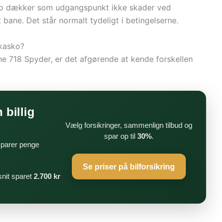
asko dækker som udgangspunkt ikke skader ved
 bane. Det står normalt tydeligt i betingelserne.
 kasko?
he 718 Spyder, er det afgørende at kende forskellen
 billig
Vælg forsikringer, sammenlign tilbud og
spar op til
30%
.
 sparer penge
Se priser på bilforsikring
nit sparet
2.700 kr