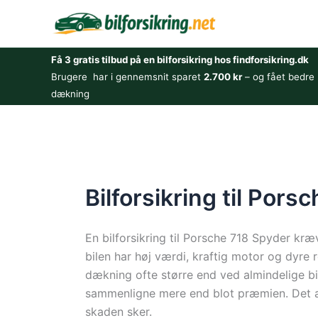
Gå
til
indholdet
Få 3 gratis tilbud på en bilforsikring hos findforsikring.dk
Brugere har i gennemsnit sparet
2.700 kr
– og fået bedre
dækning
Bilforsikring til Por
En bilforsikring til Porsche 718 Spyder kræ
bilen har høj værdi, kraftig motor og dyre r
dækning ofte større end ved almindelige bil
sammenligne mere end blot præmien. Det af
skaden sker.