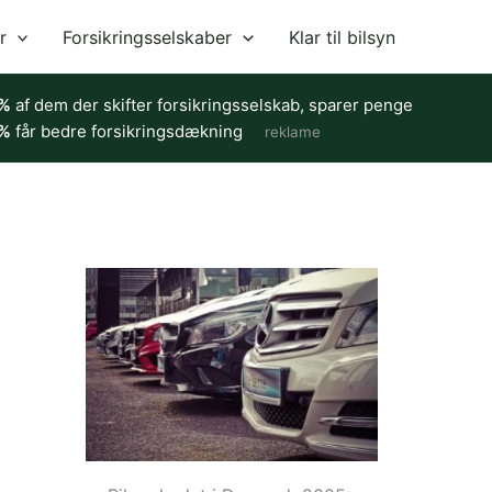
r
Forsikringsselskaber
Klar til bilsyn
%
af dem der skifter forsikringsselskab, sparer penge
%
får bedre forsikringsdækning
reklame