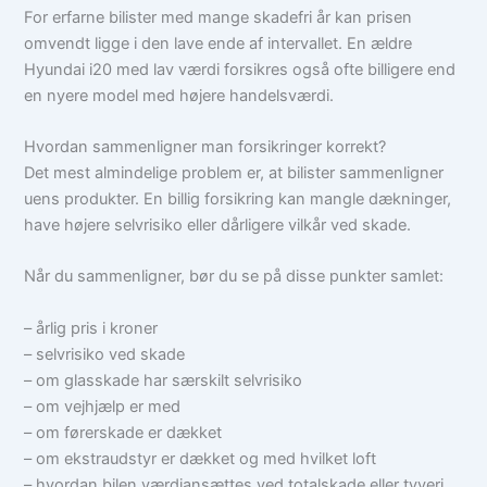
For erfarne bilister med mange skadefri år kan prisen
omvendt ligge i den lave ende af intervallet. En ældre
Hyundai i20 med lav værdi forsikres også ofte billigere end
en nyere model med højere handelsværdi.
Hvordan sammenligner man forsikringer korrekt?
Det mest almindelige problem er, at bilister sammenligner
uens produkter. En billig forsikring kan mangle dækninger,
have højere selvrisiko eller dårligere vilkår ved skade.
Når du sammenligner, bør du se på disse punkter samlet:
– årlig pris i kroner
– selvrisiko ved skade
– om glasskade har særskilt selvrisiko
– om vejhjælp er med
– om førerskade er dækket
– om ekstraudstyr er dækket og med hvilket loft
– hvordan bilen værdiansættes ved totalskade eller tyveri