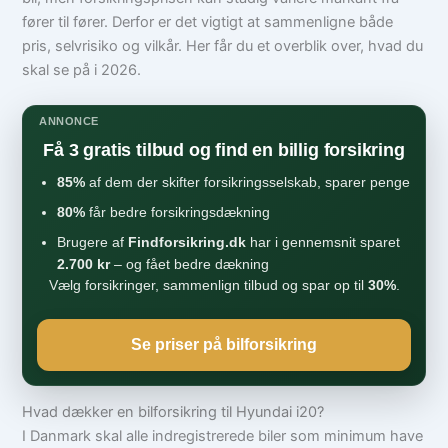
fører til fører. Derfor er det vigtigt at sammenligne både
pris, selvrisiko og vilkår. Her får du et overblik over, hvad du
skal se på i 2026.
ANNONCE
Få 3 gratis tilbud og find en billig forsikring
85%
af dem der skifter forsikringsselskab, sparer penge
80%
får bedre forsikringsdækning
Brugere af
Findforsikring.dk
har i gennemsnit sparet
2.700 kr
– og fået bedre dækning
Vælg forsikringer, sammenlign tilbud og spar op til
30%
.
Se priser på bilforsikring
Hvad dækker en bilforsikring til Hyundai i20?
I Danmark skal alle indregistrerede biler som minimum have