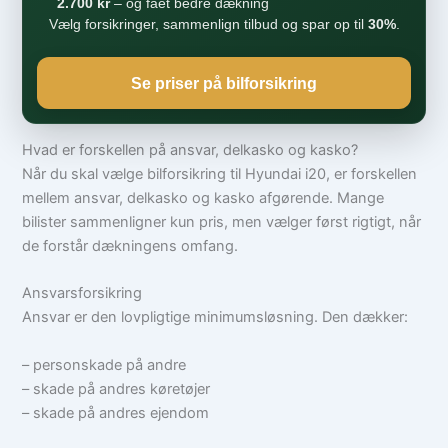
2.700 kr
– og fået bedre dækning
Vælg forsikringer, sammenlign tilbud og spar op til
30%
.
Se priser på bilforsikring
Hvad er forskellen på ansvar, delkasko og kasko?
Når du skal vælge bilforsikring til Hyundai i20, er forskellen
mellem ansvar, delkasko og kasko afgørende. Mange
bilister sammenligner kun pris, men vælger først rigtigt, når
de forstår dækningens omfang.
Ansvarsforsikring
Ansvar er den lovpligtige minimumsløsning. Den dækker:
– personskade på andre
– skade på andres køretøjer
– skade på andres ejendom