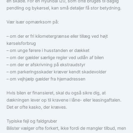
en skade. For en Hyundai i20, som ofte bruges til daglig
pendling og bykørsel, kan små detaljer få stor betydning.
Vær især opmærksom på:
– om der er fri kilometergrænse eller tillæg ved højt
kørselsforbrug
– om unge førere i husstanden er dækket
– om der gælder særlige regler ved udlån af bilen
– om der er afskrivning på ekstraudstyr
– om parkeringsskader kræver kendt skadevolder
– om vejhjælp gælder fra hjemadressen
Hvis bilen er finansieret, skal du også sikre dig, at
dækningen lever op til kravene i låne- eller leasingaftalen.
Det er ofte kasko, der kræves.
Typiske fejl og faldgruber
Bilister vælger ofte forkert, ikke fordi de mangler tilbud, men