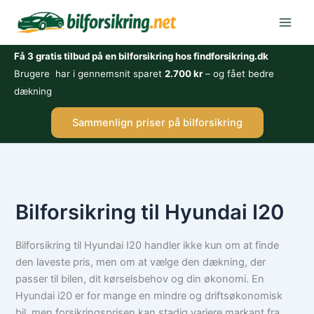
Gå
til
indholdet
Få 3 gratis tilbud på en bilforsikring hos findforsikring.dk
Brugere har i gennemsnit sparet
2.700 kr
– og fået bedre
dækning
Sammenlign priser på bilforsikring
Bilforsikring til Hyundai I20
Bilforsikring til Hyundai I20 handler ikke kun om at finde
den laveste pris, men om at vælge den dækning, der
passer til bilen, dit kørselsbehov og din økonomi. En
Hyundai i20 er for mange en mindre og driftsøkonomisk
bil, men forsikringsprisen kan stadig variere markant fra