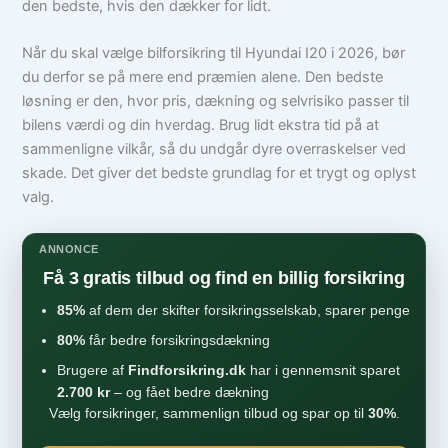
den bedste, hvis den dækker for lidt.
Når du skal vælge bilforsikring til Hyundai I20 i 2026, bør
du derfor se på mere end præmien alene. Den bedste
løsning er den, hvor pris, dækning og selvrisiko passer til
bilens værdi og din hverdag. Brug lidt ekstra tid på at
sammenligne vilkår, så du undgår dyre overraskelser ved
skade. Det giver det bedste grundlag for et trygt og oplyst
valg.
ANNONCE
Få 3 gratis tilbud og find en billig forsikring
85%
af dem der skifter forsikringsselskab, sparer penge
80%
får bedre forsikringsdækning
Brugere af
Findforsikring.dk
har i gennemsnit sparet
2.700 kr
– og fået bedre dækning
Vælg forsikringer, sammenlign tilbud og spar op til
30%
.