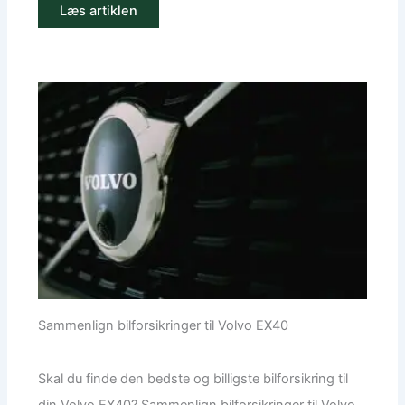
Læs artiklen
Sammenlign bilforsikringer til Volvo EX40
Skal du finde den bedste og billigste bilforsikring til