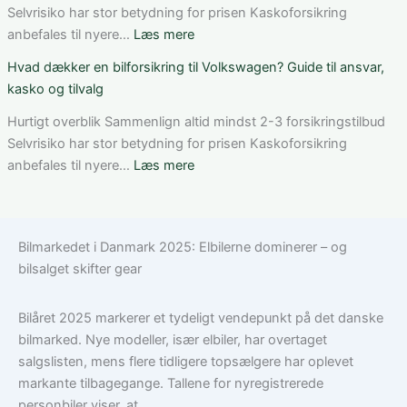
og
på
Selvrisiko har stor betydning for prisen Kaskoforsikring
valg
bilforsikring
:
anbefales til nyere…
Læs mere
af
som
Bedste
Hvad dækker en bilforsikring til Volkswagen? Guide til ansvar,
den
ung
bilforsikring
kasko og tilvalg
rette
bilist
til
løsning
Tesla
Hurtigt overblik Sammenlign altid mindst 2-3 forsikringstilbud
Model
Selvrisiko har stor betydning for prisen Kaskoforsikring
3:
:
anbefales til nyere…
Læs mere
Sådan
Hvad
vælger
dækker
du
en
Bilmarkedet i Danmark 2025: Elbilerne dominerer – og
den
bilforsikring
bilsalget skifter gear
rigtige
til
dækning
Volkswagen?
Guide
Bilåret 2025 markerer et tydeligt vendepunkt på det danske
til
bilmarked. Nye modeller, især elbiler, har overtaget
ansvar,
salgslisten, mens flere tidligere topsælgere har oplevet
kasko
markante tilbagegange. Tallene for nyregistrerede
og
personbiler viser, at...