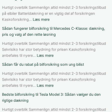
Hurtigt overblik Sammenlign altid mindst 2-3 forsikringstilbud
på elbiler Batteridækning er en vigtig del af forsikringen
:
Kaskoforsikring…
Læs mere
Bedste
Sådan fungerer bilforsikring til Mercedes C-Klasse: dækning,
bilforsikring
pris og valg af den rette løsning
til
elbil
Hurtigt overblik Sammenlign altid mindst 2-3 forsikringstilbud
i
Selvrisiko har stor betydning for prisen Kaskoforsikring
Danmark:
:
anbefales til nyere…
Læs mere
Sådan
Sådan
Sådan får du rabat på bilforsikring som ung bilist
vurderer
fungerer
du
bilforsikring
Hurtigt overblik Sammenlign altid mindst 2-3 forsikringstilbud
pris,
til
Selvrisiko har stor betydning for prisen Kaskoforsikring
dækning
Mercedes
:
anbefales til nyere…
Læs mere
og
C-
Sådan
Bedste bilforsikring til Tesla Model 3: Sådan vælger du den
vilkår
Klasse:
får
rigtige dækning
dækning,
du
pris
rabat
Hurtigt overblik Sammenlign altid mindst 2-3 forsikringstilbud