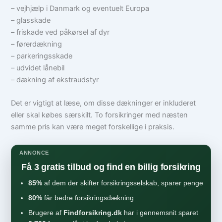
– vejhjælp i Danmark og eventuelt Europa
– glasskade
– friskade ved påkørsel af dyr
– førerdækning
– parkeringsskade
– udvidet lånebil
– dækning af ekstraudstyr
Det er vigtigt at læse, om disse dækninger er inkluderet
eller skal købes særskilt. To forsikringer med næsten
samme pris kan være meget forskellige i praksis.
ANNONCE
Få 3 gratis tilbud og find en billig forsikring
85%
af dem der skifter forsikringsselskab, sparer penge
80%
får bedre forsikringsdækning
Brugere af
Findforsikring.dk
har i gennemsnit sparet