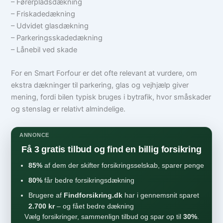
– Førerpladsdækning
– Friskadedækning
– Udvidet glasdækning
– Parkeringsskadedækning
– Lånebil ved skade
For en Smart Forfour er det ofte relevant at vurdere, om
ekstra dækninger til parkering, glas og vejhjælp giver
mening, fordi bilen typisk bruges i bytrafik, hvor småskader
og stenslag er relativt almindelige.
ANNONCE
Få 3 gratis tilbud og find en billig forsikring
85%
af dem der skifter forsikringsselskab, sparer penge
80%
får bedre forsikringsdækning
Brugere af
Findforsikring.dk
har i gennemsnit sparet
2.700 kr
– og fået bedre dækning
Vælg forsikringer, sammenlign tilbud og spar op til
30%
.