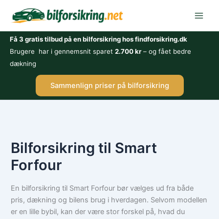
Gå
til
indholdet
Få 3 gratis tilbud på en bilforsikring hos findforsikring.dk
Brugere har i gennemsnit sparet
2.700 kr
– og fået bedre
dækning
Sammenlign priser på bilforsikring
Bilforsikring til Smart
Forfour
En bilforsikring til Smart Forfour bør vælges ud fra både
pris, dækning og bilens brug i hverdagen. Selvom modellen
er en lille bybil, kan der være stor forskel på, hvad du