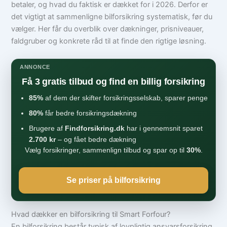
betaler, og hvad du faktisk er dækket for i 2026. Derfor er
det vigtigt at sammenligne bilforsikring systematisk, før du
vælger. Her får du overblik over dækninger, prisniveauer,
faldgruber og konkrete råd til at finde den rigtige løsning.
ANNONCE
Få 3 gratis tilbud og find en billig forsikring
85%
af dem der skifter forsikringsselskab, sparer penge
80%
får bedre forsikringsdækning
Brugere af
Findforsikring.dk
har i gennemsnit sparet
2.700 kr
– og fået bedre dækning
Vælg forsikringer, sammenlign tilbud og spar op til
30%
.
Se priser på bilforsikring
Hvad dækker en bilforsikring til Smart Forfour?
En bilforsikring består typisk af lovpligtig ansvarsforsikring