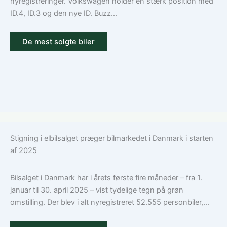
nyregistreringer. Volkswagen holder en stærk position med
ID.4, ID.3 og den nye ID. Buzz...
De mest solgte biler
Stigning i elbilsalget præger bilmarkedet i Danmark i starten
af 2025
Bilsalget i Danmark har i årets første fire måneder – fra 1.
januar til 30. april 2025 – vist tydelige tegn på grøn
omstilling. Der blev i alt nyregistreret 52.555 personbiler,...