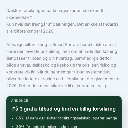
Dækker forsikringen parkeringsskader uden kendt
skadevolder?
Kun hvis det fremgår af dækningen. Det er ikke standard i
alle bilforsikringer i 2026.
At vælge bilforsikring til Smart Forfour handler ikke om at
finde den laveste pris alene, men om at finde den løsning
der passer til bilen og din hverdag. Sammenlign derfor
både ansvar, delkasko og kasko ud fra pris, selvrisiko og
konkrete vilkår. Når du gennemgår tilbud systematisk,
bliver det lettere at vælge en bilforsikring, der giver mening i
2026. Det er den mest sikre vej til et informeret valg.
ANNONCE
Få 3 gratis tilbud og find en billig forsikring
85%
af dem der skifter forsikringsselskab, sparer penge
80%
får bedre forsikringsdækning