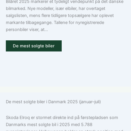
Guide
Bilåret 2025 markerer et tydeligt vendepunkt på det danske
til
bilmarked. Nye modeller, især elbiler, har overtaget
ansvar,
salgslisten, mens flere tidligere topsælgere har oplevet
kasko
markante tilbagegange. Tallene for nyregistrerede
og
personbiler viser, at...
tilvalg
De mest solgte biler
De mest solgte biler i Danmark 2025 (januar–juli)
Skoda Elroq er stormet direkte ind på førstepladsen som
Danmarks mest solgte bil i 2025 med 5.788