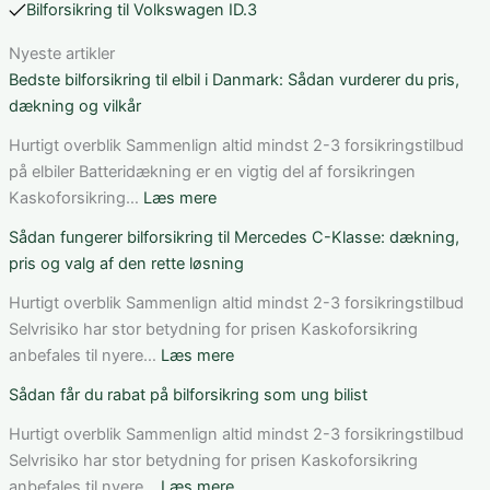
Bilforsikring til Volkswagen ID.3
Nyeste artikler
Bedste bilforsikring til elbil i Danmark: Sådan vurderer du pris,
dækning og vilkår
Hurtigt overblik Sammenlign altid mindst 2-3 forsikringstilbud
på elbiler Batteridækning er en vigtig del af forsikringen
:
Kaskoforsikring…
Læs mere
Bedste
Sådan fungerer bilforsikring til Mercedes C-Klasse: dækning,
bilforsikring
pris og valg af den rette løsning
til
elbil
Hurtigt overblik Sammenlign altid mindst 2-3 forsikringstilbud
i
Selvrisiko har stor betydning for prisen Kaskoforsikring
Danmark:
:
anbefales til nyere…
Læs mere
Sådan
Sådan
Sådan får du rabat på bilforsikring som ung bilist
vurderer
fungerer
du
bilforsikring
Hurtigt overblik Sammenlign altid mindst 2-3 forsikringstilbud
pris,
til
Selvrisiko har stor betydning for prisen Kaskoforsikring
dækning
Mercedes
:
anbefales til nyere…
Læs mere