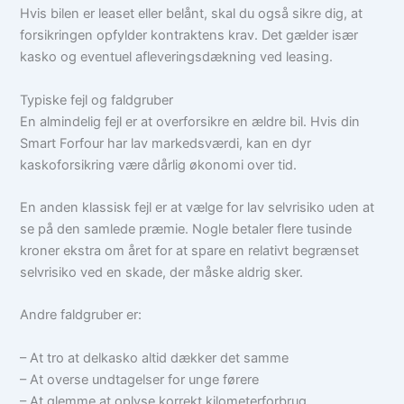
Hvis bilen er leaset eller belånt, skal du også sikre dig, at
forsikringen opfylder kontraktens krav. Det gælder især
kasko og eventuel afleveringsdækning ved leasing.
Typiske fejl og faldgruber
En almindelig fejl er at overforsikre en ældre bil. Hvis din
Smart Forfour har lav markedsværdi, kan en dyr
kaskoforsikring være dårlig økonomi over tid.
En anden klassisk fejl er at vælge for lav selvrisiko uden at
se på den samlede præmie. Nogle betaler flere tusinde
kroner ekstra om året for at spare en relativt begrænset
selvrisiko ved en skade, der måske aldrig sker.
Andre faldgruber er:
– At tro at delkasko altid dækker det samme
– At overse undtagelser for unge førere
– At glemme at oplyse korrekt kilometerforbrug