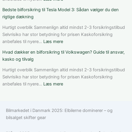
og
C-
Sådan
Bedste bilforsikring til Tesla Model 3: Sådan vælger du den
vilkår
Klasse:
får
rigtige dækning
dækning,
du
pris
rabat
Hurtigt overblik Sammenlign altid mindst 2-3 forsikringstilbud
og
på
Selvrisiko har stor betydning for prisen Kaskoforsikring
valg
bilforsikring
:
anbefales til nyere…
Læs mere
af
som
Bedste
Hvad dækker en bilforsikring til Volkswagen? Guide til ansvar,
den
ung
bilforsikring
kasko og tilvalg
rette
bilist
til
løsning
Tesla
Hurtigt overblik Sammenlign altid mindst 2-3 forsikringstilbud
Model
Selvrisiko har stor betydning for prisen Kaskoforsikring
3:
:
anbefales til nyere…
Læs mere
Sådan
Hvad
vælger
dækker
du
en
Bilmarkedet i Danmark 2025: Elbilerne dominerer – og
den
bilforsikring
bilsalget skifter gear
rigtige
til
dækning
Volkswagen?