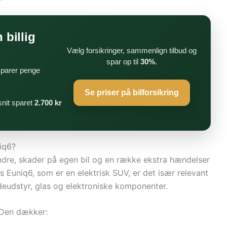
 billig
Vælg forsikringer, sammenlign tilbud og
spar op til
30%
.
 sparer penge
Se priser på bilforsikring
nit sparet
2.700 kr
iq6?
andre, skader på egen bil og en række ekstra hændelser
 Euniq6, som er en elektrisk SUV, er det især relevant
deudstyr, glas og elektroniske komponenter.
. Den dækker: