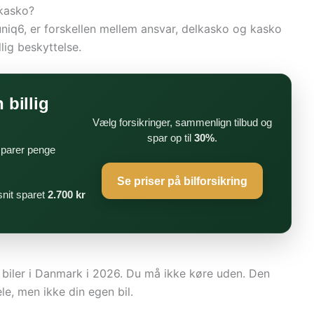
 kasko?
uniq6, er forskellen mellem ansvar, delkasko og kasko
lig beskyttelse.
 billig
Vælg forsikringer, sammenlign tilbud og
spar op til
30%
.
 sparer penge
Se priser på bilforsikring
nit sparet
2.700 kr
de biler i Danmark i 2026. Du må ikke køre uden. Den
le, men ikke din egen bil.