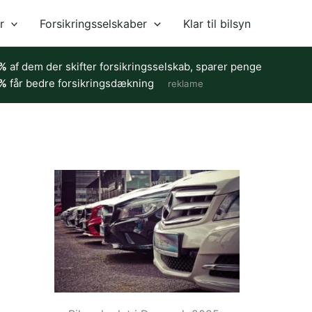
r
Forsikringsselskaber
Klar til bilsyn
%
af dem der skifter forsikringsselskab, sparer penge
%
får bedre forsikringsdækning
reklame