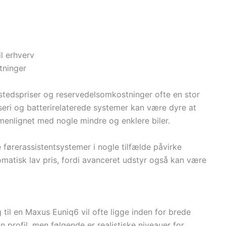
il erhverv
tninger
stedspriser og reservedelsomkostninger ofte en stor
seri og batterirelaterede systemer kan være dyre at
nlignet med nogle mindre og enklere biler.
førerassistentsystemer i nogle tilfælde påvirke
omatisk lav pris, fordi avanceret udstyr også kan være
g til en Maxus Euniq6 vil ofte ligge inden for brede
n profil, men følgende er realistiske niveauer for