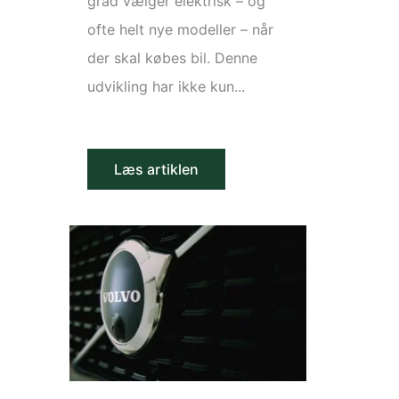
grad vælger elektrisk – og
ofte helt nye modeller – når
der skal købes bil. Denne
udvikling har ikke kun...
Læs artiklen