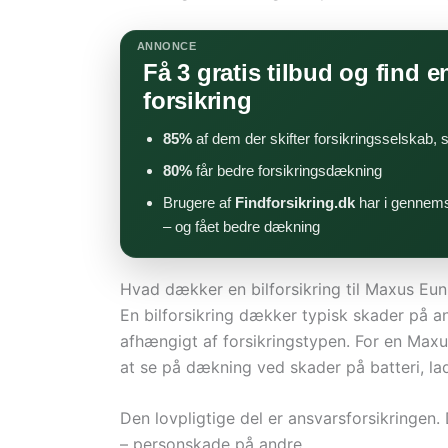
ANNONCE
Få 3 gratis tilbud og find en
forsikring
85%
af dem der skifter forsikringsselskab,
80%
får bedre forsikringsdækning
Brugere af
Findforsikring.dk
har i gennems
– og fået bedre dækning
Hvad dækker en bilforsikring til Maxus Eun
En bilforsikring dækker typisk skader på 
afhængigt af forsikringstypen. For en Maxus
at se på dækning ved skader på batteri, la
Den lovpligtige del er ansvarsforsikringen
– personskade på andre