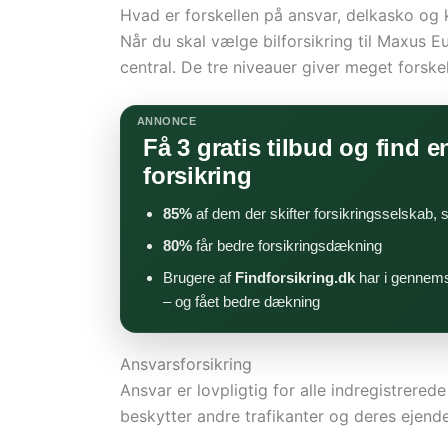
Hvad er forskellen på ansvar, delkasko og
Når du skal vælge bilforsikring til Maxus E
central. De tre niveauer giver meget forskel
ANNONCE
Få 3 gratis tilbud og find en
forsikring
85%
af dem der skifter forsikringsselskab,
80%
får bedre forsikringsdækning
Brugere af
Findforsikring.dk
har i gennems
– og fået bedre dækning
Ansvarsforsikring
Ansvar er lovpligtig for alle indregistrere
beskytter andre trafikanter og deres ejende