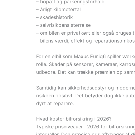
– bopæl og parkeringsforhold
– årligt kilometertal
– skadeshistorik
– selvrisikoens størrelse
– om bilen er privatkørt eller også bruges t
– bilens værdi, effekt og reparationsomkos
For en elbil som Maxus Euniq6 spiller værk
rolle. Skader på sensorer, kameraer, karros
udbedre. Det kan trække præmien op samme
Samtidig kan sikkerhedsudstyr og moderne 
risikoen positivt. Det betyder dog ikke aut
dyrt at reparere.
Hvad koster bilforsikring i 2026?
Typiske prisniveauer i 2026 for bilforsikrin
intervaller. Den præcise pris afhænger af di