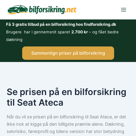
Gå
til
indholdet
Få 3 gratis tilbud på en bilforsikring hos findforsikring.dk
Brugere har i gennemsnit sparet
2.700 kr
– og fået bedre
dækning
Sammenlign priser på bilforsikring
Se prisen på en bilforsikring
til Seat Ateca
Når du vil se prisen på en bilforsikring til Seat Ateca, er det
ikke nok at kigge på den billigste præmie alene. Dækning,
selvrisiko, førerprofil og bilens version har stor betydning