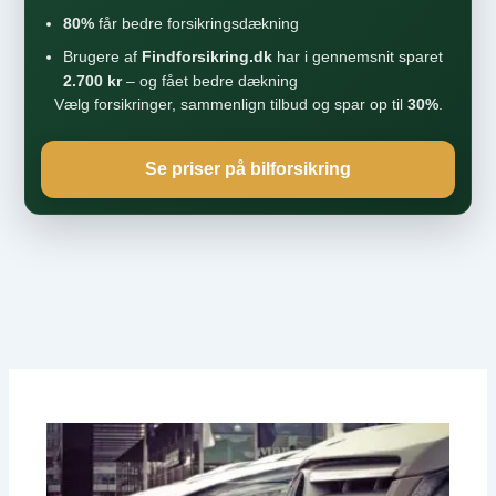
80%
får bedre forsikringsdækning
Brugere af
Findforsikring.dk
har i gennemsnit sparet
2.700 kr
– og fået bedre dækning
Vælg forsikringer, sammenlign tilbud og spar op til
30%
.
Se priser på bilforsikring