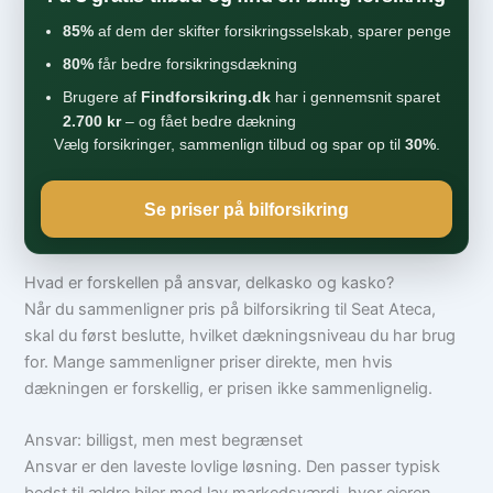
85%
af dem der skifter forsikringsselskab, sparer penge
80%
får bedre forsikringsdækning
Brugere af
Findforsikring.dk
har i gennemsnit sparet
2.700 kr
– og fået bedre dækning
Vælg forsikringer, sammenlign tilbud og spar op til
30%
.
Se priser på bilforsikring
Hvad er forskellen på ansvar, delkasko og kasko?
Når du sammenligner pris på bilforsikring til Seat Ateca,
skal du først beslutte, hvilket dækningsniveau du har brug
for. Mange sammenligner priser direkte, men hvis
dækningen er forskellig, er prisen ikke sammenlignelig.
Ansvar: billigst, men mest begrænset
Ansvar er den laveste lovlige løsning. Den passer typisk