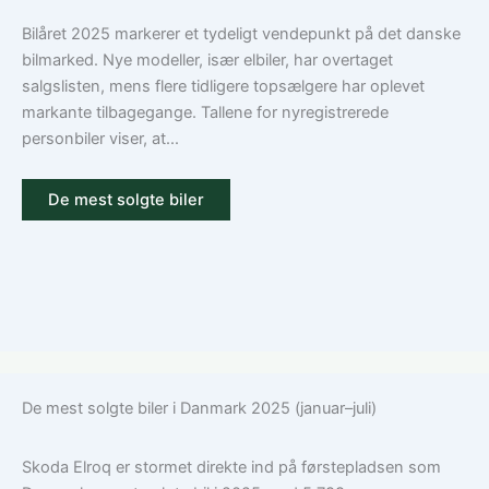
dækning
Volkswagen?
Guide
Bilåret 2025 markerer et tydeligt vendepunkt på det danske
til
bilmarked. Nye modeller, især elbiler, har overtaget
ansvar,
salgslisten, mens flere tidligere topsælgere har oplevet
kasko
markante tilbagegange. Tallene for nyregistrerede
og
personbiler viser, at...
tilvalg
De mest solgte biler
De mest solgte biler i Danmark 2025 (januar–juli)
Skoda Elroq er stormet direkte ind på førstepladsen som