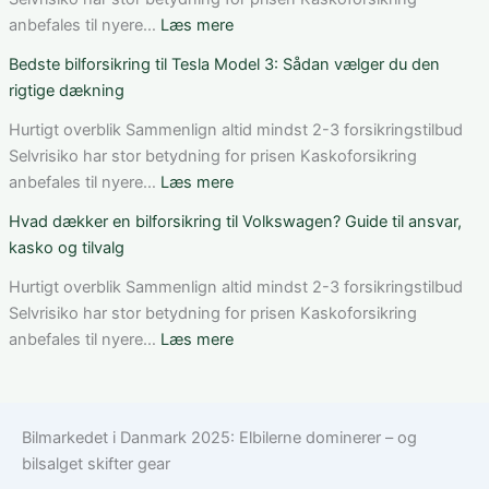
dækning
Mercedes
:
anbefales til nyere…
Læs mere
og
C-
Sådan
Bedste bilforsikring til Tesla Model 3: Sådan vælger du den
vilkår
Klasse:
får
rigtige dækning
dækning,
du
pris
rabat
Hurtigt overblik Sammenlign altid mindst 2-3 forsikringstilbud
og
på
Selvrisiko har stor betydning for prisen Kaskoforsikring
valg
bilforsikring
:
anbefales til nyere…
Læs mere
af
som
Bedste
Hvad dækker en bilforsikring til Volkswagen? Guide til ansvar,
den
ung
bilforsikring
kasko og tilvalg
rette
bilist
til
løsning
Tesla
Hurtigt overblik Sammenlign altid mindst 2-3 forsikringstilbud
Model
Selvrisiko har stor betydning for prisen Kaskoforsikring
3:
:
anbefales til nyere…
Læs mere
Sådan
Hvad
vælger
dækker
du
en
Bilmarkedet i Danmark 2025: Elbilerne dominerer – og
den
bilforsikring
bilsalget skifter gear
rigtige
til