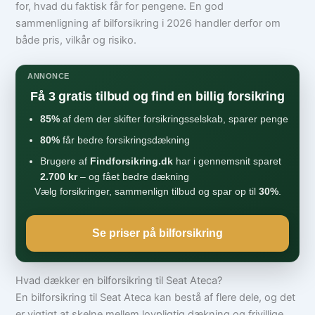
for, hvad du faktisk får for pengene. En god
sammenligning af bilforsikring i 2026 handler derfor om
både pris, vilkår og risiko.
ANNONCE
Få 3 gratis tilbud og find en billig forsikring
85%
af dem der skifter forsikringsselskab, sparer penge
80%
får bedre forsikringsdækning
Brugere af
Findforsikring.dk
har i gennemsnit sparet
2.700 kr
– og fået bedre dækning
Vælg forsikringer, sammenlign tilbud og spar op til
30%
.
Se priser på bilforsikring
Hvad dækker en bilforsikring til Seat Ateca?
En bilforsikring til Seat Ateca kan bestå af flere dele, og det
er vigtigt at skelne mellem lovpligtig dækning og frivillige