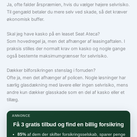
Ja, ofte falder årspræmien, hvis du vælger højere selvrisiko.
Til gengæld betaler du mere selv ved skade, så det kræver
økonomisk buffer.
Skal jeg have kasko på en leaset Seat Ateca?
Som hovedregel ja, men det afhænger af leasingaftalen. I
praksis stilles der normalt krav om kasko og nogle gange
også bestemte maksimumgrænser for selvrisiko.
Dækker bilforsikringen stenslag i forruden?
Ofte ja, men det afhænger af policen. Nogle løsninger har
særlig glasdækning med lavere eller ingen selvrisiko, mens
andre kun dækker glasskade som en del af kasko eller et
tillæg.
ANNONCE
Få 3 gratis tilbud og find en billig forsikring
85%
af dem der skifter forsikringsselskab, sparer penge