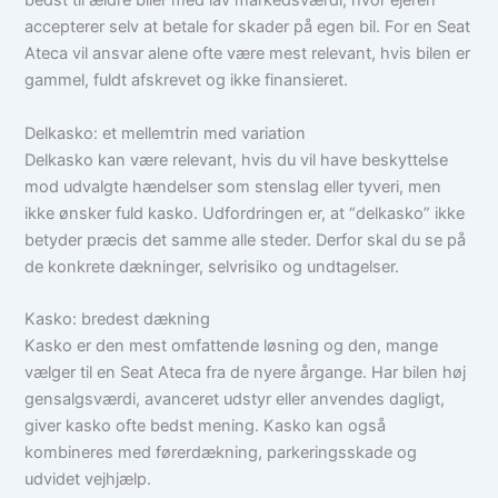
bedst til ældre biler med lav markedsværdi, hvor ejeren
accepterer selv at betale for skader på egen bil. For en Seat
Ateca vil ansvar alene ofte være mest relevant, hvis bilen er
gammel, fuldt afskrevet og ikke finansieret.
Delkasko: et mellemtrin med variation
Delkasko kan være relevant, hvis du vil have beskyttelse
mod udvalgte hændelser som stenslag eller tyveri, men
ikke ønsker fuld kasko. Udfordringen er, at “delkasko” ikke
betyder præcis det samme alle steder. Derfor skal du se på
de konkrete dækninger, selvrisiko og undtagelser.
Kasko: bredest dækning
Kasko er den mest omfattende løsning og den, mange
vælger til en Seat Ateca fra de nyere årgange. Har bilen høj
gensalgsværdi, avanceret udstyr eller anvendes dagligt,
giver kasko ofte bedst mening. Kasko kan også
kombineres med førerdækning, parkeringsskade og
udvidet vejhjælp.