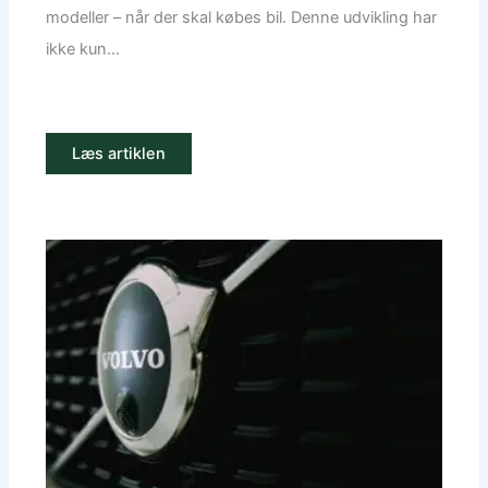
modeller – når der skal købes bil. Denne udvikling har
ikke kun...
Læs artiklen