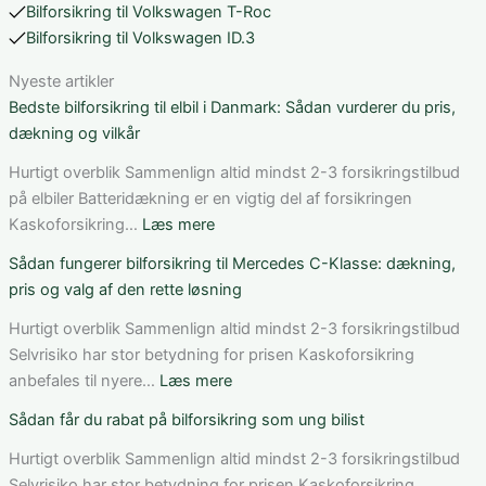
Bilforsikring til Volkswagen T-Roc
Bilforsikring til Volkswagen ID.3
Nyeste artikler
Bedste bilforsikring til elbil i Danmark: Sådan vurderer du pris,
dækning og vilkår
Hurtigt overblik Sammenlign altid mindst 2-3 forsikringstilbud
på elbiler Batteridækning er en vigtig del af forsikringen
:
Kaskoforsikring…
Læs mere
Bedste
Sådan fungerer bilforsikring til Mercedes C-Klasse: dækning,
bilforsikring
pris og valg af den rette løsning
til
elbil
Hurtigt overblik Sammenlign altid mindst 2-3 forsikringstilbud
i
Selvrisiko har stor betydning for prisen Kaskoforsikring
Danmark:
:
anbefales til nyere…
Læs mere
Sådan
Sådan
Sådan får du rabat på bilforsikring som ung bilist
vurderer
fungerer
du
bilforsikring
Hurtigt overblik Sammenlign altid mindst 2-3 forsikringstilbud
pris,
til
Selvrisiko har stor betydning for prisen Kaskoforsikring