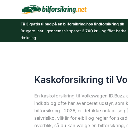
Gå
til
indholdet
Få 3 gratis tilbud på en bilforsikring hos findforsikring.dk
Brugere har i gennemsnit sparet
2.700 kr
– og fået bedre
dækning
Kaskoforsikring til 
En kaskoforsikring til Volkswagen ID.Buzz er 
indkøb og ofte har avanceret udstyr, som 
bilforsikring i 2026, er det ikke nok at s
selvrisiko, vilkår for elbil og regler for sk
overblik, så du kan vælge en bilforsikring, 