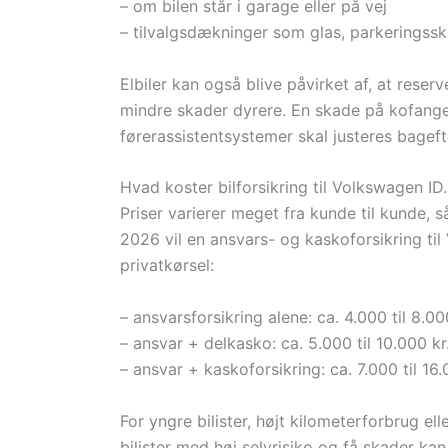
– om bilen står i garage eller på vej
– tilvalgsdækninger som glas, parkeringss
Elbiler kan også blive påvirket af, at reser
mindre skader dyrere. En skade på kofanger e
førerassistentsystemer skal justeres bageft
Hvad koster bilforsikring til Volkswagen ID
Priser varierer meget fra kunde til kunde, så
2026 vil en ansvars- og kaskoforsikring til 
privatkørsel:
– ansvarsforsikring alene: ca. 4.000 til 8.000
– ansvar + delkasko: ca. 5.000 til 10.000 kr.
– ansvar + kaskoforsikring: ca. 7.000 til 16.0
For yngre bilister, højt kilometerforbrug el
bilister med høj selvrisiko og få skader kan