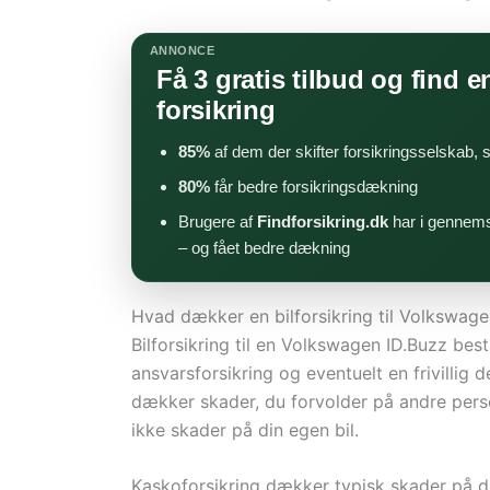
ANNONCE
Få 3 gratis tilbud og find en
forsikring
85%
af dem der skifter forsikringsselskab,
80%
får bedre forsikringsdækning
Brugere af
Findforsikring.dk
har i gennems
– og fået bedre dækning
Hvad dækker en bilforsikring til Volkswage
Bilforsikring til en Volkswagen ID.Buzz be
ansvarsforsikring og eventuelt en frivillig 
dækker skader, du forvolder på andre perso
ikke skader på din egen bil.
Kaskoforsikring dækker typisk skader på d