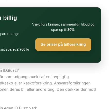
 billig
Vælg forsikringer, sammenlign tilbud og
spar op til
30%
.
 sparer penge
Se priser på bilforsikring
nit sparet
2.700 kr
n ID.Buzz?
står som udgangspunkt af en lovpligtig
delkasko eller kaskoforsikring. Ansvarsforsikringen
ner, deres bil eller andre ting. Den dækker derimod
in egen ID.Buzz ved: