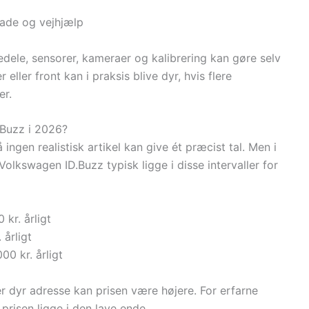
kade og vejhjælp
vedele, sensorer, kameraer og kalibrering kan gøre selv
ller front kan i praksis blive dyr, hvis flere
er.
.Buzz i 2026?
 ingen realistisk artikel kan give ét præcist tal. Men i
Volkswagen ID.Buzz typisk ligge i disse intervaller for
 kr. årligt
 årligt
00 kr. årligt
ler dyr adresse kan prisen være højere. For erfarne
 prisen ligge i den lave ende.