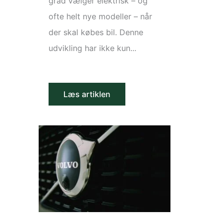
grad vælger elektrisk – og
ofte helt nye modeller – når
der skal købes bil. Denne
udvikling har ikke kun...
Læs artiklen