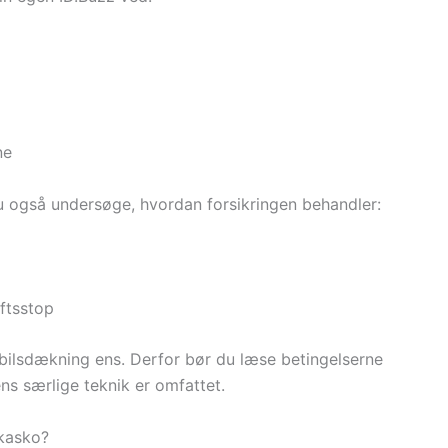
ne
u også undersøge, hvordan forsikringen behandler:
iftsstop
elbilsdækning ens. Derfor bør du læse betingelserne
ens særlige teknik er omfattet.
 kasko?