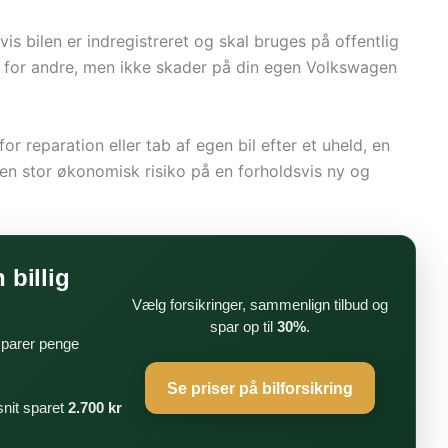
vis bilen er indregistreret og skal bruges på offentlig
r for andre, men ikke skader på din egen Volkswagen
or reparation eller tab af egen bil efter et uheld, en
 en stor økonomisk risiko på en forholdsvis ny og
 billig
Vælg forsikringer, sammenlign tilbud og
spar op til
30%
.
 sparer penge
Se priser på bilforsikring
nit sparet
2.700 kr