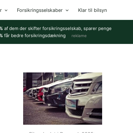
r
Forsikringsselskaber
Klar til bilsyn
%
af dem der skifter forsikringsselskab, sparer penge
%
får bedre forsikringsdækning
reklame