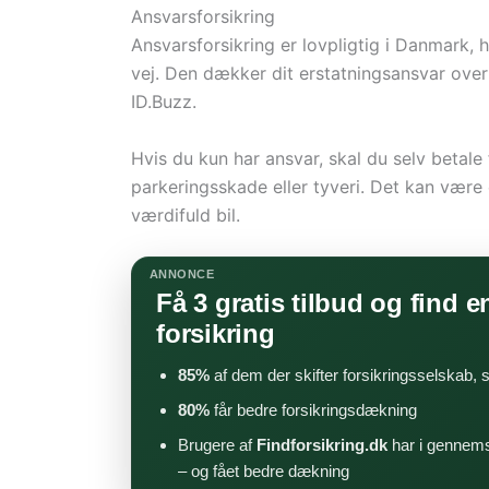
Ansvarsforsikring
Ansvarsforsikring er lovpligtig i Danmark, h
vej. Den dækker dit erstatningsansvar ove
ID.Buzz.
Hvis du kun har ansvar, skal du selv betale f
parkeringsskade eller tyveri. Det kan være
værdifuld bil.
ANNONCE
Få 3 gratis tilbud og find en
forsikring
85%
af dem der skifter forsikringsselskab,
80%
får bedre forsikringsdækning
Brugere af
Findforsikring.dk
har i gennems
– og fået bedre dækning