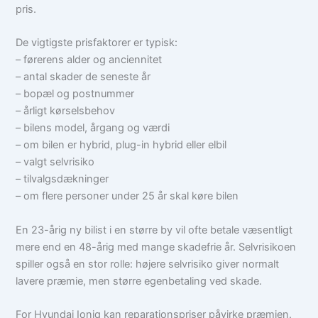
pris.
De vigtigste prisfaktorer er typisk:
– førerens alder og anciennitet
– antal skader de seneste år
– bopæl og postnummer
– årligt kørselsbehov
– bilens model, årgang og værdi
– om bilen er hybrid, plug-in hybrid eller elbil
– valgt selvrisiko
– tilvalgsdækninger
– om flere personer under 25 år skal køre bilen
En 23-årig ny bilist i en større by vil ofte betale væsentligt
mere end en 48-årig med mange skadefrie år. Selvrisikoen
spiller også en stor rolle: højere selvrisiko giver normalt
lavere præmie, men større egenbetaling ved skade.
For Hyundai Ioniq kan reparationspriser påvirke præmien.