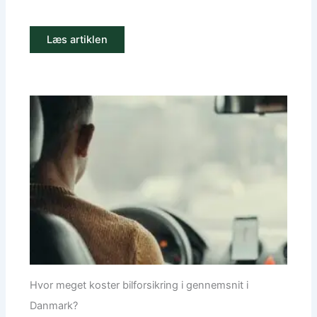
Læs artiklen
Hvor meget koster bilforsikring i gennemsnit i
Danmark?