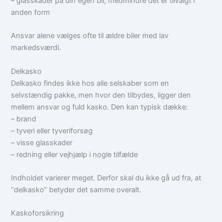
– glasskader på din egen bil, medmindre det er tilvalgt i
anden form
Ansvar alene vælges ofte til ældre biler med lav
markedsværdi.
Delkasko
Delkasko findes ikke hos alle selskaber som en
selvstændig pakke, men hvor den tilbydes, ligger den
mellem ansvar og fuld kasko. Den kan typisk dække:
– brand
– tyveri eller tyveriforsøg
– visse glasskader
– redning eller vejhjælp i nogle tilfælde
Indholdet varierer meget. Derfor skal du ikke gå ud fra, at
“delkasko” betyder det samme overalt.
Kaskoforsikring