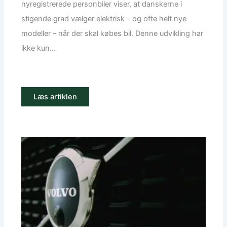
nyregistrerede personbiler viser, at danskerne i
stigende grad vælger elektrisk – og ofte helt nye
modeller – når der skal købes bil. Denne udvikling har
ikke kun...
Læs artiklen