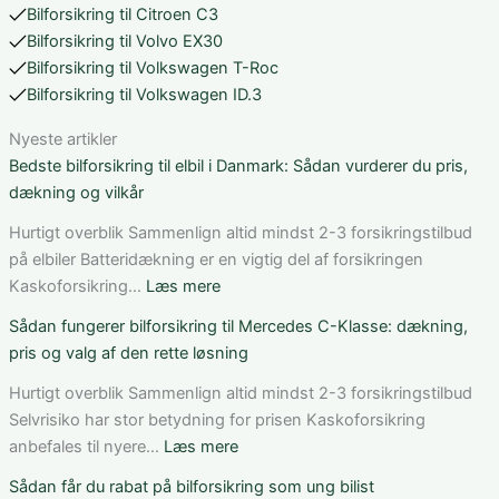
Bilforsikring til Citroen C3
Bilforsikring til Volvo EX30
Bilforsikring til Volkswagen T-Roc
Bilforsikring til Volkswagen ID.3
Nyeste artikler
Bedste bilforsikring til elbil i Danmark: Sådan vurderer du pris,
dækning og vilkår
Hurtigt overblik Sammenlign altid mindst 2-3 forsikringstilbud
på elbiler Batteridækning er en vigtig del af forsikringen
:
Kaskoforsikring…
Læs mere
Bedste
Sådan fungerer bilforsikring til Mercedes C-Klasse: dækning,
bilforsikring
pris og valg af den rette løsning
til
elbil
Hurtigt overblik Sammenlign altid mindst 2-3 forsikringstilbud
i
Selvrisiko har stor betydning for prisen Kaskoforsikring
Danmark:
:
anbefales til nyere…
Læs mere
Sådan
Sådan
Sådan får du rabat på bilforsikring som ung bilist