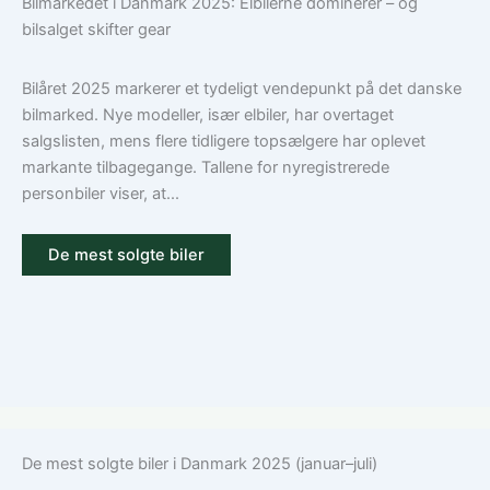
Bilmarkedet i Danmark 2025: Elbilerne dominerer – og
den
bilforsikring
bilsalget skifter gear
rigtige
til
dækning
Volkswagen?
Guide
Bilåret 2025 markerer et tydeligt vendepunkt på det danske
til
bilmarked. Nye modeller, især elbiler, har overtaget
ansvar,
salgslisten, mens flere tidligere topsælgere har oplevet
kasko
markante tilbagegange. Tallene for nyregistrerede
og
personbiler viser, at...
tilvalg
De mest solgte biler
De mest solgte biler i Danmark 2025 (januar–juli)