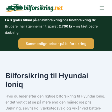
Gå
til
indholdet
Få 3 gratis tilbud på en bilforsikring hos findforsikring.dk
Brugere har i gennemsnit sparet
2.700 kr
– og fået bedre
dækning
Sammenlign priser på bilforsikring
Bilforsikring til Hyundai
Ioniq
Hvis du leder efter den rigtige bilforsikring til Hyundai Ioniq,
er det vigtigt at se på mere end den månedlige pris.
Dækning, selvrisiko, værkstedsvalg og vilkår ved batteri-