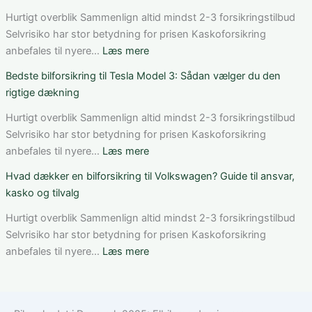
vurderer
fungerer
du
bilforsikring
Hurtigt overblik Sammenlign altid mindst 2-3 forsikringstilbud
pris,
til
Selvrisiko har stor betydning for prisen Kaskoforsikring
dækning
Mercedes
:
anbefales til nyere…
Læs mere
og
C-
Sådan
Bedste bilforsikring til Tesla Model 3: Sådan vælger du den
vilkår
Klasse:
får
rigtige dækning
dækning,
du
pris
rabat
Hurtigt overblik Sammenlign altid mindst 2-3 forsikringstilbud
og
på
Selvrisiko har stor betydning for prisen Kaskoforsikring
valg
bilforsikring
:
anbefales til nyere…
Læs mere
af
som
Bedste
Hvad dækker en bilforsikring til Volkswagen? Guide til ansvar,
den
ung
bilforsikring
kasko og tilvalg
rette
bilist
til
løsning
Tesla
Hurtigt overblik Sammenlign altid mindst 2-3 forsikringstilbud
Model
Selvrisiko har stor betydning for prisen Kaskoforsikring
3:
:
anbefales til nyere…
Læs mere
Sådan
Hvad
vælger
dækker
du
en