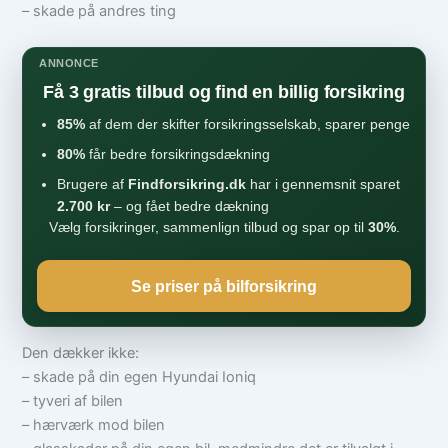
– skade på andres ting
ANNONCE
Få 3 gratis tilbud og find en billig forsikring
85%
af dem der skifter forsikringsselskab, sparer penge
80%
får bedre forsikringsdækning
Brugere af
Findforsikring.dk
har i gennemsnit sparet
2.700 kr
– og fået bedre dækning
Vælg forsikringer, sammenlign tilbud og spar op til
30%
.
Se priser på bilforsikring
Den dækker ikke:
– skade på din egen Hyundai Ioniq
– tyveri af bilen
– hærværk mod bilen