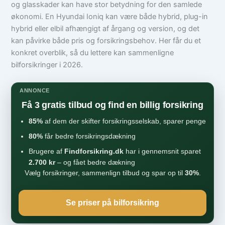
og glasskader kan have stor betydning for den samlede
økonomi. En Hyundai Ioniq kan være både hybrid, plug-in
hybrid eller elbil afhængigt af årgang og version, og det
kan påvirke både pris og forsikringsbehov. Her får du et
konkret overblik, så du lettere kan sammenligne
bilforsikringer i 2026.
ANNONCE
Få 3 gratis tilbud og find en billig forsikring
85%
af dem der skifter forsikringsselskab, sparer penge
80%
får bedre forsikringsdækning
Brugere af
Findforsikring.dk
har i gennemsnit sparet
2.700 kr
– og fået bedre dækning
Vælg forsikringer, sammenlign tilbud og spar op til
30%
.
Se priser på bilforsikring