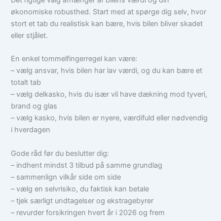
Det rigtige valg afhænger af bilens værdi og din
økonomiske robusthed. Start med at spørge dig selv, hvor
stort et tab du realistisk kan bære, hvis bilen bliver skadet
eller stjålet.
En enkel tommelfingerregel kan være:
– vælg ansvar, hvis bilen har lav værdi, og du kan bære et
totalt tab
– vælg delkasko, hvis du især vil have dækning mod tyveri,
brand og glas
– vælg kasko, hvis bilen er nyere, værdifuld eller nødvendig
i hverdagen
Gode råd før du beslutter dig:
– indhent mindst 3 tilbud på samme grundlag
– sammenlign vilkår side om side
– vælg en selvrisiko, du faktisk kan betale
– tjek særligt undtagelser og ekstragebyrer
– revurder forsikringen hvert år i 2026 og frem