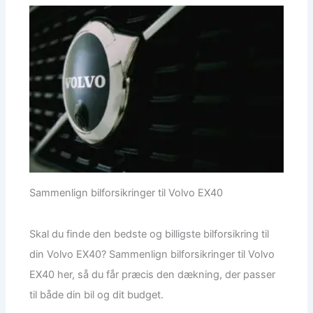
Sammenlign bilforsikringer til Volvo EX40
Skal du finde den bedste og billigste bilforsikring til
din Volvo EX40? Sammenlign bilforsikringer til Volvo
EX40 her, så du får præcis den dækning, der passer
til både din bil og dit budget.