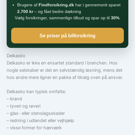
Brugere af
Findforsikring.dk
har i gennemsnit sparet
2.700 kr
– og fået bedre dækning
Vælg forsikringer, sammenlign tilbud og spar op til
30%
.
Se priser på bilforsikring
Delkasko
Delkasko er ikke en ensartet standard i branchen. Hos
nogle selskaber er det en selvstændig løsning, mens det
hos andre mere ligner en pakke af tilvalg oven på ansvar.
Delkasko kan typisk omfatte:
– brand
– tyveri og røveri
– glas- eller stenslagsskader
– redning i udlandet eller vejhjælp
– visse former for hærværk