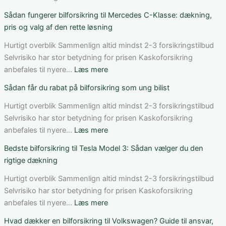
Bedste
Sådan fungerer bilforsikring til Mercedes C-Klasse: dækning,
bilforsikring
pris og valg af den rette løsning
til
elbil
Hurtigt overblik Sammenlign altid mindst 2-3 forsikringstilbud
i
Selvrisiko har stor betydning for prisen Kaskoforsikring
Danmark:
:
anbefales til nyere…
Læs mere
Sådan
Sådan
Sådan får du rabat på bilforsikring som ung bilist
vurderer
fungerer
du
bilforsikring
Hurtigt overblik Sammenlign altid mindst 2-3 forsikringstilbud
pris,
til
Selvrisiko har stor betydning for prisen Kaskoforsikring
dækning
Mercedes
:
anbefales til nyere…
Læs mere
og
C-
Sådan
Bedste bilforsikring til Tesla Model 3: Sådan vælger du den
vilkår
Klasse:
får
rigtige dækning
dækning,
du
pris
rabat
Hurtigt overblik Sammenlign altid mindst 2-3 forsikringstilbud
og
på
Selvrisiko har stor betydning for prisen Kaskoforsikring
valg
bilforsikring
:
anbefales til nyere…
Læs mere
af
som
Bedste
Hvad dækker en bilforsikring til Volkswagen? Guide til ansvar,