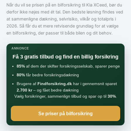
Når du vil se prisen på en bilforsikring til Kia XCeed, bør du
derfor ikke nøjes med ét tal. Den bedste løsning findes ved
at sammenligne dækning, selvrisiko, vilkår og totalpris i
2026. Så får du et mere retvisende grundlag for at vælge
en bilforsikring, der passer til både bilen og dit behov.
ANNONCE
Få 3 gratis tilbud og find en billig forsikring
85%
af dem der skifter forsikringsselskab, sparer penge
80%
får bedre forsikringsdækning
Brugere af
Findforsikring.dk
har i gennemsnit sparet
2.700 kr
– og fået bedre dækning
Vælg forsikringer, sammenlign tilbud og spar op til
30%
.
Se priser på bilforsikring