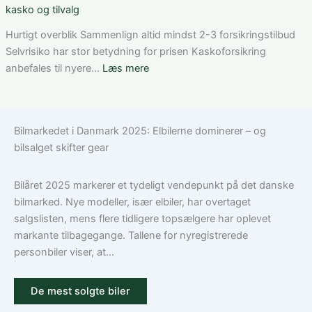
den
ung
bilforsikring
kasko og tilvalg
rette
bilist
til
løsning
Tesla
Hurtigt overblik Sammenlign altid mindst 2-3 forsikringstilbud
Model
Selvrisiko har stor betydning for prisen Kaskoforsikring
3:
:
anbefales til nyere…
Læs mere
Sådan
Hvad
vælger
dækker
du
en
Bilmarkedet i Danmark 2025: Elbilerne dominerer – og
den
bilforsikring
bilsalget skifter gear
rigtige
til
dækning
Volkswagen?
Guide
Bilåret 2025 markerer et tydeligt vendepunkt på det danske
til
bilmarked. Nye modeller, især elbiler, har overtaget
ansvar,
salgslisten, mens flere tidligere topsælgere har oplevet
kasko
markante tilbagegange. Tallene for nyregistrerede
og
personbiler viser, at...
tilvalg
De mest solgte biler