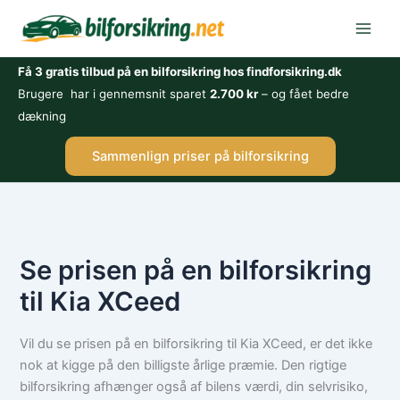
Gå
til
indholdet
Få 3 gratis tilbud på en bilforsikring hos findforsikring.dk
Brugere har i gennemsnit sparet
2.700 kr
– og fået bedre
dækning
Sammenlign priser på bilforsikring
Se prisen på en bilforsikring
til Kia XCeed
Vil du se prisen på en bilforsikring til Kia XCeed, er det ikke
nok at kigge på den billigste årlige præmie. Den rigtige
bilforsikring afhænger også af bilens værdi, din selvrisiko,