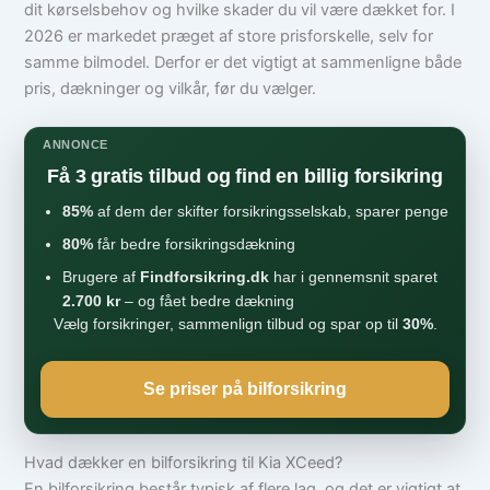
dit kørselsbehov og hvilke skader du vil være dækket for. I
2026 er markedet præget af store prisforskelle, selv for
samme bilmodel. Derfor er det vigtigt at sammenligne både
pris, dækninger og vilkår, før du vælger.
ANNONCE
Få 3 gratis tilbud og find en billig forsikring
85%
af dem der skifter forsikringsselskab, sparer penge
80%
får bedre forsikringsdækning
Brugere af
Findforsikring.dk
har i gennemsnit sparet
2.700 kr
– og fået bedre dækning
Vælg forsikringer, sammenlign tilbud og spar op til
30%
.
Se priser på bilforsikring
Hvad dækker en bilforsikring til Kia XCeed?
En bilforsikring består typisk af flere lag, og det er vigtigt at