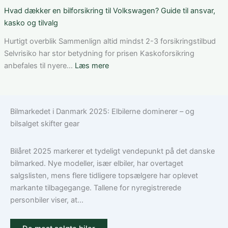
af
som
Bedste
Hvad dækker en bilforsikring til Volkswagen? Guide til ansvar,
den
ung
bilforsikring
kasko og tilvalg
rette
bilist
til
løsning
Tesla
Hurtigt overblik Sammenlign altid mindst 2-3 forsikringstilbud
Model
Selvrisiko har stor betydning for prisen Kaskoforsikring
3:
:
anbefales til nyere…
Læs mere
Sådan
Hvad
vælger
dækker
du
en
Bilmarkedet i Danmark 2025: Elbilerne dominerer – og
den
bilforsikring
bilsalget skifter gear
rigtige
til
dækning
Volkswagen?
Guide
Bilåret 2025 markerer et tydeligt vendepunkt på det danske
til
bilmarked. Nye modeller, især elbiler, har overtaget
ansvar,
salgslisten, mens flere tidligere topsælgere har oplevet
kasko
markante tilbagegange. Tallene for nyregistrerede
og
personbiler viser, at...
tilvalg