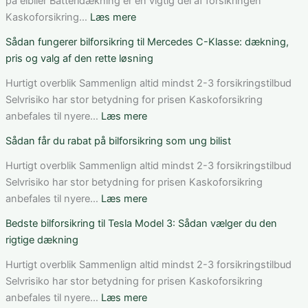
på elbiler Batteridækning er en vigtig del af forsikringen
:
Kaskoforsikring…
Læs mere
Bedste
Sådan fungerer bilforsikring til Mercedes C-Klasse: dækning,
bilforsikring
pris og valg af den rette løsning
til
elbil
Hurtigt overblik Sammenlign altid mindst 2-3 forsikringstilbud
i
Selvrisiko har stor betydning for prisen Kaskoforsikring
Danmark:
:
anbefales til nyere…
Læs mere
Sådan
Sådan
Sådan får du rabat på bilforsikring som ung bilist
vurderer
fungerer
du
bilforsikring
Hurtigt overblik Sammenlign altid mindst 2-3 forsikringstilbud
pris,
til
Selvrisiko har stor betydning for prisen Kaskoforsikring
dækning
Mercedes
:
anbefales til nyere…
Læs mere
og
C-
Sådan
Bedste bilforsikring til Tesla Model 3: Sådan vælger du den
vilkår
Klasse:
får
rigtige dækning
dækning,
du
pris
rabat
Hurtigt overblik Sammenlign altid mindst 2-3 forsikringstilbud
og
på
Selvrisiko har stor betydning for prisen Kaskoforsikring
valg
bilforsikring
:
anbefales til nyere…
Læs mere