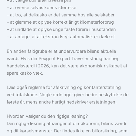
– at vælge kun efter laveste pris
– at overse selvrisikoens størrelse
– at tro, at delkasko er det samme hos alle selskaber
– at glemme at oplyse korrekt årligt kilometerforbrug
– at undlade at oplyse unge faste førere i husstanden
– at antage, at alt ekstraudstyr automatisk er dækket
En anden faldgrube er at undervurdere bilens aktuelle
værdi. Hvis din Peugeot Expert Traveller stadig har høj
handelsværdi i 2026, kan det være økonomisk risikabelt at
spare kasko væk.
Læs også reglerne for afskrivning og kontanterstatning
ved totalskade. Nogle ordninger giver bedre beskyttelse de
første år, mens andre hurtigt nedskriver erstatningen.
Hvordan vælger du den rigtige løsning?
Den rigtige løsning afhænger af din økonomi, bilens værdi
og dit kørselsmønster. Der findes ikke én bilforsikring, som