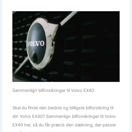
Sammenlign bilforsikringer til Volvo EX40
Skal du finde den bedste og billigste bilforsikring til
din Volvo EX40? Sammenlign bilforsikringer til Volvo
EX40 her, så du får præcis den dækning, der passer