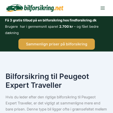
Gå
til
indholdet
Få 3 gratis tilbud på en bilforsikring hos findforsikring.dk
Brugere har i gennemsnit sparet
2.700 kr
– og fået bedre
dækning
Sammenlign priser på bilforsikring
Bilforsikring til Peugeot
Expert Traveller
Hvis du leder efter den rigtige bilforsikring til Peugeot
Expert Traveller, er det vigtigt at sammenligne mere end
bare prisen. Denne type bil ligger ofte i grænsefeltet mellem