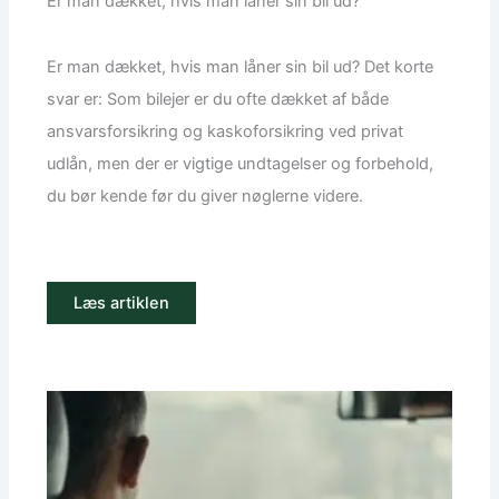
Er man dækket, hvis man låner sin bil ud?
Er man dækket, hvis man låner sin bil ud? Det korte
svar er: Som bilejer er du ofte dækket af både
ansvarsforsikring og kaskoforsikring ved privat
udlån, men der er vigtige undtagelser og forbehold,
du bør kende før du giver nøglerne videre.
Læs artiklen