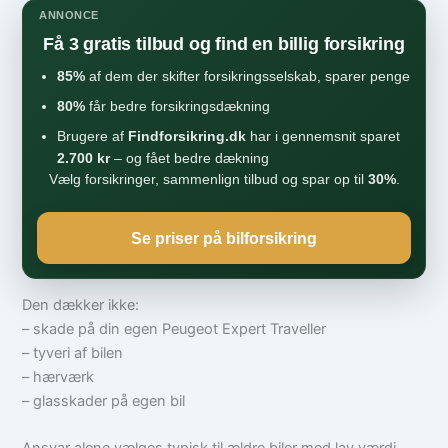
ANNONCE
Få 3 gratis tilbud og find en billig forsikring
85%
af dem der skifter forsikringsselskab, sparer penge
80%
får bedre forsikringsdækning
Brugere af
Findforsikring.dk
har i gennemsnit sparet
2.700 kr
– og fået bedre dækning
Vælg forsikringer, sammenlign tilbud og spar op til
30%
.
Se priser på bilforsikring
Den dækker ikke:
– skade på din egen Peugeot Expert Traveller
– tyveri af bilen
– hærværk
– glasskader på egen bil