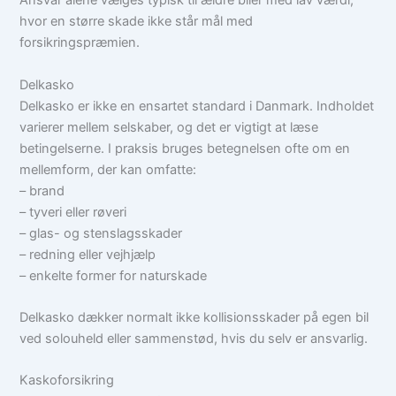
Ansvar alene vælges typisk til ældre biler med lav værdi,
hvor en større skade ikke står mål med
forsikringspræmien.
Delkasko
Delkasko er ikke en ensartet standard i Danmark. Indholdet
varierer mellem selskaber, og det er vigtigt at læse
betingelserne. I praksis bruges betegnelsen ofte om en
mellemform, der kan omfatte:
– brand
– tyveri eller røveri
– glas- og stenslagsskader
– redning eller vejhjælp
– enkelte former for naturskade
Delkasko dækker normalt ikke kollisionsskader på egen bil
ved solouheld eller sammenstød, hvis du selv er ansvarlig.
Kaskoforsikring