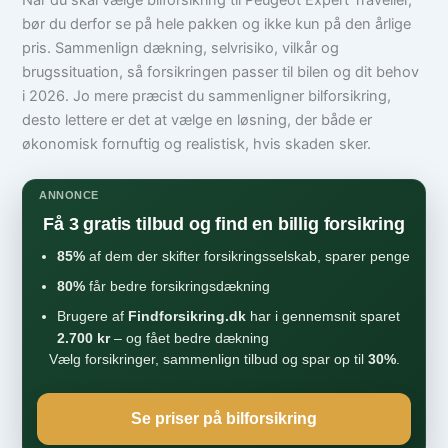
Når du skal vælge bilforsikring til Peugeot Expert Traveller,
bør du derfor se på hele pakken og ikke kun på den årlige
pris. Sammenlign dækning, selvrisiko, vilkår og
brugssituation, så forsikringen passer til bilen og dit behov
i 2026. Jo mere præcist du sammenligner bilforsikring,
desto lettere er det at vælge en løsning, der både er
økonomisk fornuftig og realistisk, hvis skaden sker.
ANNONCE
Få 3 gratis tilbud og find en billig forsikring
85%
af dem der skifter forsikringsselskab, sparer penge
80%
får bedre forsikringsdækning
Brugere af
Findforsikring.dk
har i gennemsnit sparet
2.700 kr
– og fået bedre dækning
Vælg forsikringer, sammenlign tilbud og spar op til
30%
.
Se priser på bilforsikring