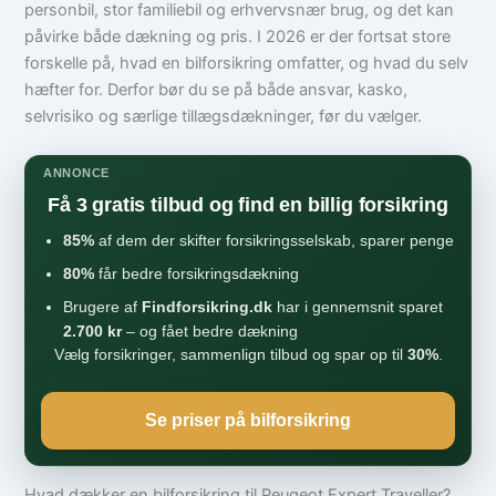
personbil, stor familiebil og erhvervsnær brug, og det kan
påvirke både dækning og pris. I 2026 er der fortsat store
forskelle på, hvad en bilforsikring omfatter, og hvad du selv
hæfter for. Derfor bør du se på både ansvar, kasko,
selvrisiko og særlige tillægsdækninger, før du vælger.
ANNONCE
Få 3 gratis tilbud og find en billig forsikring
85%
af dem der skifter forsikringsselskab, sparer penge
80%
får bedre forsikringsdækning
Brugere af
Findforsikring.dk
har i gennemsnit sparet
2.700 kr
– og fået bedre dækning
Vælg forsikringer, sammenlign tilbud og spar op til
30%
.
Se priser på bilforsikring
Hvad dækker en bilforsikring til Peugeot Expert Traveller?