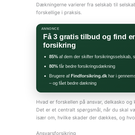
Dækningerne varierer fra selskab til selsk
forskellige i praksis.
ANNONCE
Få 3 gratis tilbud og find en
forsikring
85%
af dem der skifter forsikringsselskab,
80%
får bedre forsikringsdækning
Brugere af
Findforsikring.dk
har i gennems
– og fået bedre dækning
Hvad er forskellen på ansvar, delkasko og
Det er et centralt spørgsmål, når du skal væ
især om, hvilke skader der dækkes, og hvor
Ansvarsforsikring