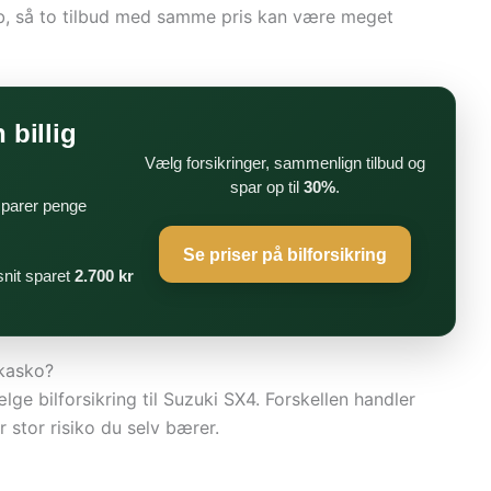
ab, så to tilbud med samme pris kan være meget
 billig
Vælg forsikringer, sammenlign tilbud og
spar op til
30%
.
 sparer penge
Se priser på bilforsikring
nit sparet
2.700 kr
 kasko?
lge bilforsikring til Suzuki SX4. Forskellen handler
 stor risiko du selv bærer.