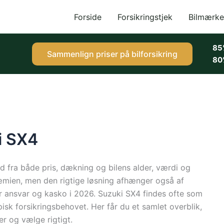
Forside
Forsikringstjek
Bilmærke
85
Sammenlign priser på bilforsikring
80
ki SX4
ud fra både pris, dækning og bilens alder, værdi og
ræmien, men den rigtige løsning afhænger også af
or ansvar og kasko i 2026. Suzuki SX4 findes ofte som
pisk forsikringsbehovet. Her får du et samlet overblik,
er og vælge rigtigt.