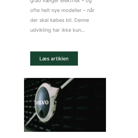
grad vælger elektrisk – og
ofte helt nye modeller – når
der skal købes bil. Denne
udvikling har ikke kun...
Læs artiklen