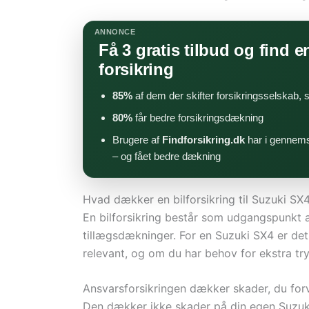
ANNONCE
Få 3 gratis tilbud og find en
forsikring
85%
af dem der skifter forsikringsselskab,
80%
får bedre forsikringsdækning
Brugere af
Findforsikring.dk
har i gennems
– og fået bedre dækning
Hvad dækker en bilforsikring til Suzuki SX
En bilforsikring består som udgangspunkt af 
tillægsdækninger. For en Suzuki SX4 er det 
relevant, og om du har behov for ekstra tr
Ansvarsforsikringen dækker skader, du forvo
Den dækker ikke skader på din egen Suzuki