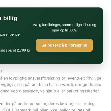
 billig
Vælg forsikringer, sammenlign tilbud og
spar op til
30%
.
 sparer penge
Se priser på bilforsikring
nit sparet
2.700 kr
4?
en lovpligtig ansvarsforsikring og eventuelt frivillige
vigtigt at se på, om bilen har en værdi, der gør kasko
yghed ved glasskade, vejhjælp eller parkeringsskader.
lder på andre personer, deres køretøjer eller ting.
 SX4. I Danmark må bilen ikke lovligt bruges på