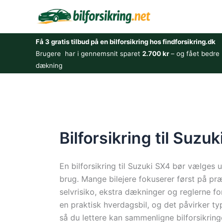
Gå
til
indholdet
Få 3 gratis tilbud på en bilforsikring hos findforsikring.dk
Brugere har i gennemsnit sparet
2.700 kr
– og fået bedre
dækning
Bilforsikring til Suzu
En bilforsikring til Suzuki SX4 bør vælges 
brug. Mange bilejere fokuserer først på p
selvrisiko, ekstra dækninger og reglerne f
en praktisk hverdagsbil, og det påvirker ty
så du lettere kan sammenligne bilforsikring