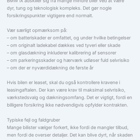
BMW iX adskiller sig fra mange mindre biler ved at være
dyr, tung og teknologisk kompleks. Det gør nogle
forsikringspunkter vigtigere end normalt.
Vær særligt opmærksom på:
– om batteriskader er omfattet, og under hvilke betingelser
– om originalt ladekabel dækkes ved tyveri eller skade
– om glasdækning inkluderer kalibrering af sensorer
– om parkeringsskader og hærværk udløser fuld selvrisiko
– om der er nyværdidækning de første år
Hvis bilen er leaset, skal du også kontrollere kravene i
leasingaftalen. Der kan være krav til maksimal selvrisiko,
værkstedsvalg og dækningsomfang. Det er vigtigt, fordi en
billigere forsikring ikke nødvendigvis opfylder kontrakten.
Typiske fejl og faldgruber
Mange bilister vælger forkert, ikke fordi de mangler tilbud,
men fordi de overser detaljer. Det kan blive dyrt, når skaden