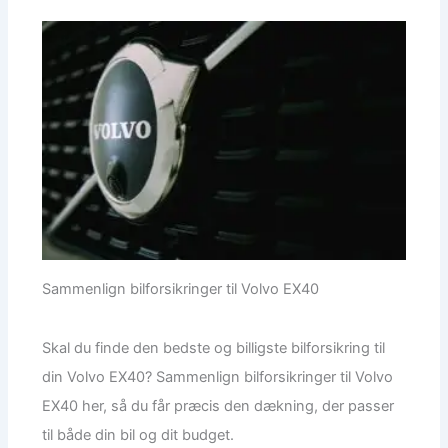
Sammenlign bilforsikringer til Volvo EX40
Skal du finde den bedste og billigste bilforsikring til
din Volvo EX40? Sammenlign bilforsikringer til Volvo
EX40 her, så du får præcis den dækning, der passer
til både din bil og dit budget.