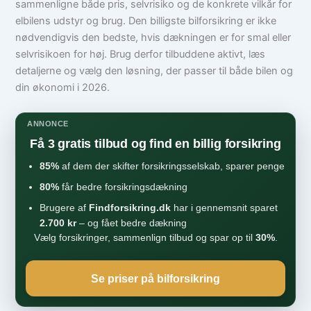
sammenligne både pris, selvrisiko og de konkrete vilkår for
elbilens udstyr og brug. Den billigste bilforsikring er ikke
nødvendigvis den bedste, hvis dækningen er for smal eller
selvrisikoen for høj. Brug derfor tilbuddene aktivt, læs
detaljerne og vælg den løsning, der passer til både bilen og
din økonomi i 2026.
ANNONCE
Få 3 gratis tilbud og find en billig forsikring
85%
af dem der skifter forsikringsselskab, sparer penge
80%
får bedre forsikringsdækning
Brugere af
Findforsikring.dk
har i gennemsnit sparet
2.700 kr
– og fået bedre dækning
Vælg forsikringer, sammenlign tilbud og spar op til
30%
.
Se priser på bilforsikring