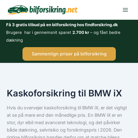
Gå
til
indholdet
Få 3 gratis tilbud på en bilforsikring hos findforsikring.dk
Brugere har i gennemsnit sparet
2.700 kr
– og fået bedre
dækning
Sammenlign priser på bilforsikring
Kaskoforsikring til BMW iX
Hvis du overvejer kaskoforsikring til BMW iX, er det vigtigt
at se på mere end den månedlige pris. En BMW iX er en
stor, dyr elbil med avanceret teknologi, og det påvirker
både dækning, selvrisiko og forsikringspris i 2026. Den
rigtige bilforsikring handler derfor om at matche bilens