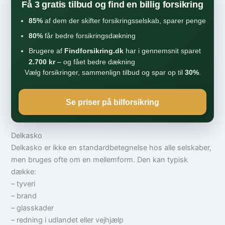
Få 3 gratis tilbud og find en billig forsikring
85%
af dem der skifter forsikringsselskab, sparer penge
80%
får bedre forsikringsdækning
Brugere af
Findforsikring.dk
har i gennemsnit sparet
2.700 kr
– og fået bedre dækning
Vælg forsikringer, sammenlign tilbud og spar op til
30%
.
Se priser på bilforsikring
Delkasko
Delkasko er ikke en standardbetegnelse hos alle selskaber,
men bruges ofte om en mellemform. Den kan typisk
dække:
– tyveri
– brand
– glasskader
– redning i udlandet eller vejhjælp