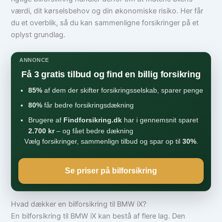
værdi, dit kørselsbehov og din økonomiske risiko. Her får
du et overblik, så du kan sammenligne forsikringer på et
oplyst grundlag.
ANNONCE
Få 3 gratis tilbud og find en billig forsikring
85%
af dem der skifter forsikringsselskab, sparer penge
80%
får bedre forsikringsdækning
Brugere af
Findforsikring.dk
har i gennemsnit sparet
2.700 kr
– og fået bedre dækning
Vælg forsikringer, sammenlign tilbud og spar op til
30%
.
Se priser på bilforsikring
Hvad dækker en bilforsikring til BMW iX?
En bilforsikring til BMW iX kan bestå af flere lag. Den