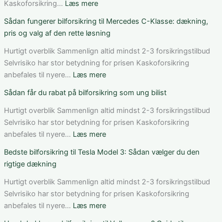
:
Kaskoforsikring…
Læs mere
Bedste
Sådan fungerer bilforsikring til Mercedes C-Klasse: dækning,
bilforsikring
pris og valg af den rette løsning
til
elbil
Hurtigt overblik Sammenlign altid mindst 2-3 forsikringstilbud
i
Selvrisiko har stor betydning for prisen Kaskoforsikring
Danmark:
:
anbefales til nyere…
Læs mere
Sådan
Sådan
Sådan får du rabat på bilforsikring som ung bilist
vurderer
fungerer
du
bilforsikring
Hurtigt overblik Sammenlign altid mindst 2-3 forsikringstilbud
pris,
til
Selvrisiko har stor betydning for prisen Kaskoforsikring
dækning
Mercedes
:
anbefales til nyere…
Læs mere
og
C-
Sådan
Bedste bilforsikring til Tesla Model 3: Sådan vælger du den
vilkår
Klasse:
får
rigtige dækning
dækning,
du
pris
rabat
Hurtigt overblik Sammenlign altid mindst 2-3 forsikringstilbud
og
på
Selvrisiko har stor betydning for prisen Kaskoforsikring
valg
bilforsikring
:
anbefales til nyere…
Læs mere
af
som
Bedste