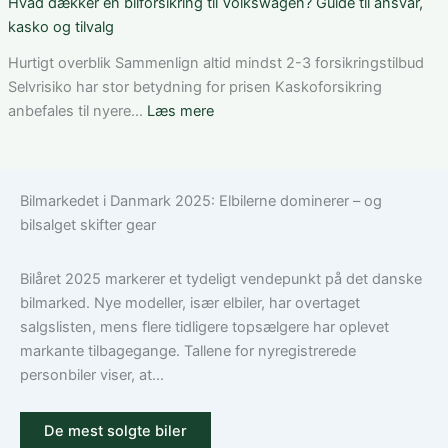
Hvad dækker en bilforsikring til Volkswagen? Guide til ansvar,
den
ung
bilforsikring
kasko og tilvalg
rette
bilist
til
løsning
Tesla
Hurtigt overblik Sammenlign altid mindst 2-3 forsikringstilbud
Model
Selvrisiko har stor betydning for prisen Kaskoforsikring
3:
:
anbefales til nyere…
Læs mere
Sådan
Hvad
vælger
dækker
du
en
Bilmarkedet i Danmark 2025: Elbilerne dominerer – og
den
bilforsikring
bilsalget skifter gear
rigtige
til
dækning
Volkswagen?
Guide
Bilåret 2025 markerer et tydeligt vendepunkt på det danske
til
bilmarked. Nye modeller, især elbiler, har overtaget
ansvar,
salgslisten, mens flere tidligere topsælgere har oplevet
kasko
markante tilbagegange. Tallene for nyregistrerede
og
personbiler viser, at...
tilvalg
De mest solgte biler