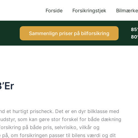
Forside
Forsikringstjek
Bilmærke
85
Sammenlign priser på bilforsikring
80
8’Er
nd et hurtigt prischeck. Det er en dyr bilklasse med
g udstyr, som kan gøre stor forskel for både dækning
sikring på både pris, selvrisiko, vilkår og
e på, om forsikringen passer til bilens værdi og dit