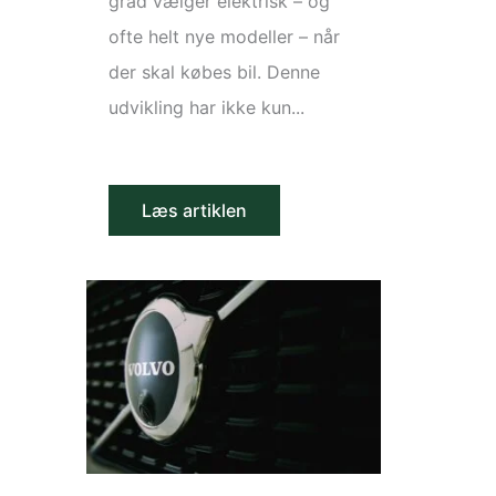
grad vælger elektrisk – og
ofte helt nye modeller – når
der skal købes bil. Denne
udvikling har ikke kun...
Læs artiklen