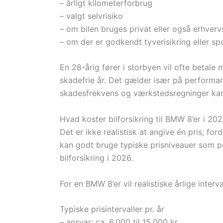
– årligt kilometerforbrug
– valgt selvrisiko
– om bilen bruges privat eller også erhver
– om der er godkendt tyverisikring eller sp
En 28-årig fører i storbyen vil ofte betale
skadefrie år. Det gælder især på performa
skadesfrekvens og værkstedsregninger kan
Hvad koster bilforsikring til BMW 8’er i 20
Det er ikke realistisk at angive én pris, fo
kan godt bruge typiske prisniveauer som p
bilforsikring i 2026.
For en BMW 8’er vil realistiske årlige interv
Typiske prisintervaller pr. år
– ansvar: ca. 6.000 til 15.000 kr.