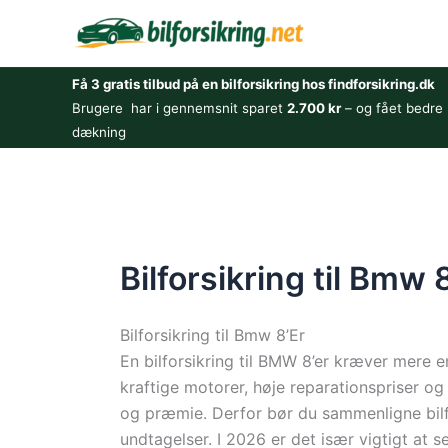
Gå
til
indholdet
Få 3 gratis tilbud på en bilforsikring hos findforsikring.dk
Brugere har i gennemsnit sparet
2.700 kr
– og fået bedre
dækning
Bilforsikring til Bmw 
Bilforsikring til Bmw 8’Er
En bilforsikring til BMW 8’er kræver mere e
kraftige motorer, høje reparationspriser o
og præmie. Derfor bør du sammenligne bilfor
undtagelser. I 2026 er det især vigtigt at s