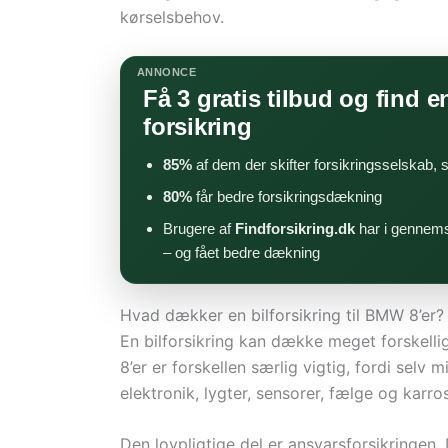
kørselsbehov.
ANNONCE
Få 3 gratis tilbud og find en
forsikring
85%
af dem der skifter forsikringsselskab,
80%
får bedre forsikringsdækning
Brugere af
Findforsikring.dk
har i gennems
– og fået bedre dækning
Hvad dækker en bilforsikring til BMW 8’er?
En bilforsikring kan dække meget forskelli
8’er er forskellen særlig vigtig, fordi selv
elektronik, lygter, sensorer, fælge og karro
Den lovpligtige del er ansvarsforsikringen