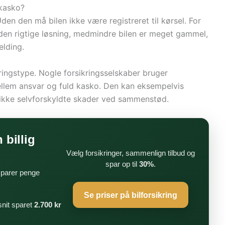
 kasko?
den den må bilen ikke være registreret til kørsel. For
den rigtige løsning, medmindre bilen er meget gammel,
elding.
ringstype. Nogle forsikringsselskaber bruger
lem ansvar og fuld kasko. Den kan eksempelvis
 ikke selvforskyldte skader ved sammenstød.
 billig
Vælg forsikringer, sammenlign tilbud og
spar op til
30%
.
 sparer penge
Se priser på bilforsikring
nit sparet
2.700 kr