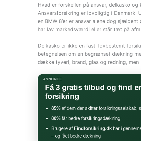
Hvad er forskellen på ansvar, delkasko og
Ansvarsforsikring er lovpligtig i Danmark. U
en BMW 8’er er ansvar alene dog sjældent 
har lav markedsværdi eller står tæt på afm
Delkasko er ikke en fast, lovbestemt forsik
betegnelsen om en begrænset dækning mel
dække tyveri, brand, glas og redning, men
ANNONCE
Få 3 gratis tilbud og find en
forsikring
85%
af dem der skifter forsikringsselskab,
80%
får bedre forsikringsdækning
Brugere af
Findforsikring.dk
har i gennems
– og fået bedre dækning