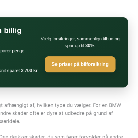
 billig
Vælg forsikringer, sammenlign tilbud og
spar op til
30%
.
 sparer penge
Se priser på bilforsikring
nit sparet
2.700 kr
gt afhængigt af, hvilken type du vælger. For en BMW
 mindre skader ofte er dyre at udbedre på grund af
sseridele.
. Den dækker skader, du som fører forvolder på andre