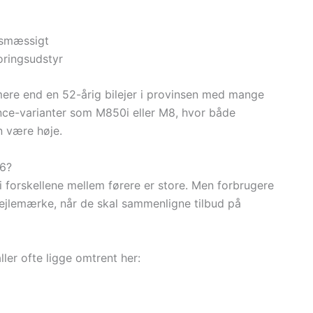
vsmæssigt
oringsudstyr
 mere end en 52-årig bilejer i provinsen med mange
nce-varianter som M850i eller M8, hvor både
 være høje.
26?
rdi forskellene mellem førere er store. Men forbrugere
ejlemærke, når de skal sammenligne tilbud på
aller ofte ligge omtrent her: