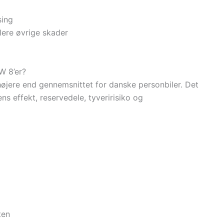
sing
lere øvrige skader
W 8’er?
e højere end gennemsnittet for danske personbiler. Det
ns effekt, reservedele, tyveririsiko og
ten