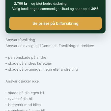
2.700 kr
– og fået bedre dækning
Vælg forsikringer, sammenlign tilbud og spar op til
30%
.
Se priser på bilforsikring
Ansvarsforsikring
Ansvar er lovpligtigt i Danmark. Forsikringen dækker:
– personskade på andre
– skade på andres køretøjer
– skade på bygninger, hegn eller andre ting
Ansvar dækker ikke:
– skade på din egen bil
– tyveri af din bil
– hærværk mod bilen
– glasskade på egen bil