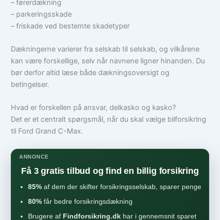
– førerdækning
– parkeringsskade
– friskade ved bestemte skadetyper
Dækningerne varierer fra selskab til selskab, og vilkårene
kan være forskellige, selv når navnene ligner hinanden. Du
bør derfor altid læse både dækningsoversigt og
betingelser.
Hvad er forskellen på ansvar, delkasko og kasko?
Det er et centralt spørgsmål, når du skal vælge bilforsikring
til Ford Grand C-Max.
ANNONCE
Få 3 gratis tilbud og find en billig forsikring
85%
af dem der skifter forsikringsselskab, sparer penge
80%
får bedre forsikringsdækning
Brugere af
Findforsikring.dk
har i gennemsnit sparet