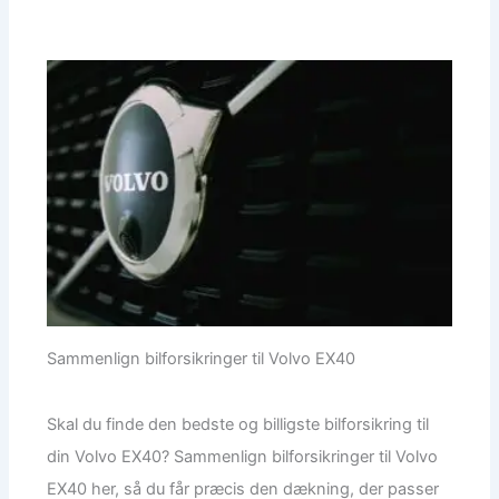
Sammenlign bilforsikringer til Volvo EX40
Skal du finde den bedste og billigste bilforsikring til
din Volvo EX40? Sammenlign bilforsikringer til Volvo
EX40 her, så du får præcis den dækning, der passer