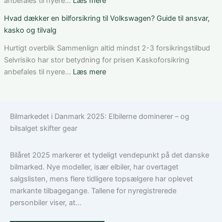
anbefales til nyere…
Læs mere
af
som
Bedste
Hvad dækker en bilforsikring til Volkswagen? Guide til ansvar,
den
ung
bilforsikring
kasko og tilvalg
rette
bilist
til
løsning
Tesla
Hurtigt overblik Sammenlign altid mindst 2-3 forsikringstilbud
Model
Selvrisiko har stor betydning for prisen Kaskoforsikring
3:
:
anbefales til nyere…
Læs mere
Sådan
Hvad
vælger
dækker
du
en
Bilmarkedet i Danmark 2025: Elbilerne dominerer – og
den
bilforsikring
bilsalget skifter gear
rigtige
til
dækning
Volkswagen?
Guide
Bilåret 2025 markerer et tydeligt vendepunkt på det danske
til
bilmarked. Nye modeller, især elbiler, har overtaget
ansvar,
salgslisten, mens flere tidligere topsælgere har oplevet
kasko
markante tilbagegange. Tallene for nyregistrerede
og
personbiler viser, at...
tilvalg