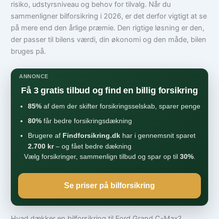
risiko, udstyrsniveau og behov for tilvalg. Når du
sammenligner bilforsikring i 2026, er det derfor vigtigt at se
på mere end den årlige præmie. Den rigtige løsning er den,
der passer til bilens værdi, din økonomi og den måde, bilen
bruges på.
ANNONCE
Få 3 gratis tilbud og find en billig forsikring
85%
af dem der skifter forsikringsselskab, sparer penge
80%
får bedre forsikringsdækning
Brugere af
Findforsikring.dk
har i gennemsnit sparet
2.700 kr
– og fået bedre dækning
Vælg forsikringer, sammenlign tilbud og spar op til
30%
.
Se priser på bilforsikring
Hvad dækker en bilforsikring til Ford Grand C-Max?