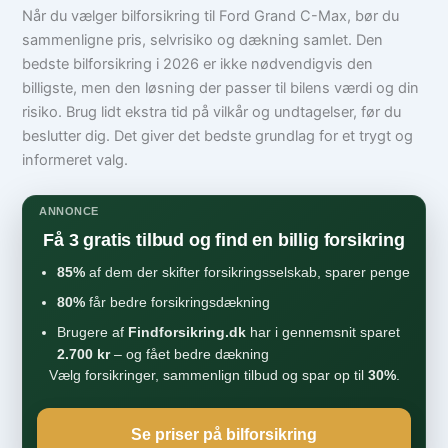
Når du vælger bilforsikring til Ford Grand C-Max, bør du
sammenligne pris, selvrisiko og dækning samlet. Den
bedste bilforsikring i 2026 er ikke nødvendigvis den
billigste, men den løsning der passer til bilens værdi og din
risiko. Brug lidt ekstra tid på vilkår og undtagelser, før du
beslutter dig. Det giver det bedste grundlag for et trygt og
informeret valg.
ANNONCE
Få 3 gratis tilbud og find en billig forsikring
85%
af dem der skifter forsikringsselskab, sparer penge
80%
får bedre forsikringsdækning
Brugere af
Findforsikring.dk
har i gennemsnit sparet
2.700 kr
– og fået bedre dækning
Vælg forsikringer, sammenlign tilbud og spar op til
30%
.
Se priser på bilforsikring