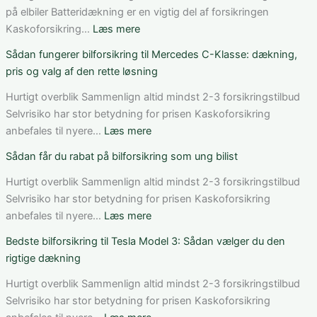
på elbiler Batteridækning er en vigtig del af forsikringen
:
Kaskoforsikring…
Læs mere
Bedste
Sådan fungerer bilforsikring til Mercedes C-Klasse: dækning,
bilforsikring
pris og valg af den rette løsning
til
elbil
Hurtigt overblik Sammenlign altid mindst 2-3 forsikringstilbud
i
Selvrisiko har stor betydning for prisen Kaskoforsikring
Danmark:
:
anbefales til nyere…
Læs mere
Sådan
Sådan
Sådan får du rabat på bilforsikring som ung bilist
vurderer
fungerer
du
bilforsikring
Hurtigt overblik Sammenlign altid mindst 2-3 forsikringstilbud
pris,
til
Selvrisiko har stor betydning for prisen Kaskoforsikring
dækning
Mercedes
:
anbefales til nyere…
Læs mere
og
C-
Sådan
Bedste bilforsikring til Tesla Model 3: Sådan vælger du den
vilkår
Klasse:
får
rigtige dækning
dækning,
du
pris
rabat
Hurtigt overblik Sammenlign altid mindst 2-3 forsikringstilbud
og
på
Selvrisiko har stor betydning for prisen Kaskoforsikring
valg
bilforsikring
: