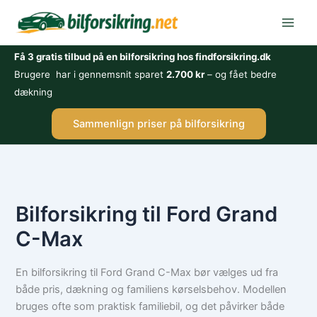
Gå
til
indholdet
Få 3 gratis tilbud på en bilforsikring hos findforsikring.dk
Brugere har i gennemsnit sparet
2.700 kr
– og fået bedre
dækning
Sammenlign priser på bilforsikring
Bilforsikring til Ford Grand
C-Max
En bilforsikring til Ford Grand C-Max bør vælges ud fra
både pris, dækning og familiens kørselsbehov. Modellen
bruges ofte som praktisk familiebil, og det påvirker både