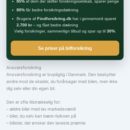
85%
af dem der skifter forsikringsselskab, sparer penge
80%
får bedre forsikringsdækning
Brugere af
Findforsikring.dk
har i gennemsnit sparet
2.700 kr
– og fået bedre dækning
Vælg forsikringer, sammenlign tilbud og spar op til
30%
.
Se priser på bilforsikring
Ansvarsforsikring
Ansvarsforsikring er lovpligtig i Danmark. Den beskytter
andre mod de skader, du forårsager med bilen, men ikke
dig selv eller din egen bil.
Den er ofte tilstrækkelig for:
– ældre biler med lav markedsværdi
– biler, du selv kan bære risikoen på
– bilister, der ønsker den laveste præmie