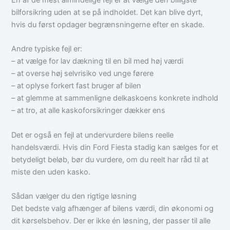
En af de mest almindelige fejl er at vælge den billigste
bilforsikring uden at se på indholdet. Det kan blive dyrt,
hvis du først opdager begrænsningerne efter en skade.
Andre typiske fejl er:
– at vælge for lav dækning til en bil med høj værdi
– at overse høj selvrisiko ved unge førere
– at oplyse forkert fast bruger af bilen
– at glemme at sammenligne delkaskoens konkrete indhold
– at tro, at alle kaskoforsikringer dækker ens
Det er også en fejl at undervurdere bilens reelle
handelsværdi. Hvis din Ford Fiesta stadig kan sælges for et
betydeligt beløb, bør du vurdere, om du reelt har råd til at
miste den uden kasko.
Sådan vælger du den rigtige løsning
Det bedste valg afhænger af bilens værdi, din økonomi og
dit kørselsbehov. Der er ikke én løsning, der passer til alle