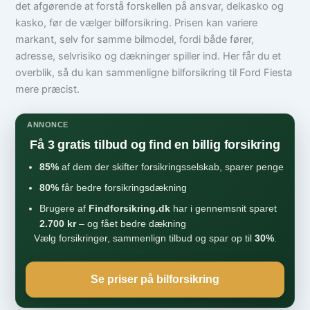
det afgørende at forstå forskellen på ansvar, delkasko og
kasko, før de vælger bilforsikring. Prisen kan variere
markant, selv for samme bilmodel, fordi både fører,
adresse, selvrisiko og dækninger spiller ind. Her får du et
overblik, så du kan sammenligne bilforsikring til Ford Fiesta
mere præcist.
ANNONCE
Få 3 gratis tilbud og find en billig forsikring
85%
af dem der skifter forsikringsselskab, sparer penge
80%
får bedre forsikringsdækning
Brugere af
Findforsikring.dk
har i gennemsnit sparet
2.700 kr
– og fået bedre dækning
Vælg forsikringer, sammenlign tilbud og spar op til
30%
.
Se priser på bilforsikring