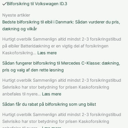
Bilforsikring til Volkswagen ID.3
Nyeste artikler
Bedste bilforsikring til elbil i Danmark: Sådan vurderer du pris,
dækning og vilkår
Hurtigt overblik Sammenlign altid mindst 2-3 forsikringstilbud
på elbiler Batteridækning er en vigtig del af forsikringen
:
Kaskoforsikring…
Læs mere
Bedste
Sådan fungerer bilforsikring til Mercedes C-Klasse: dækning,
bilforsikring
pris og valg af den rette løsning
til
elbil
Hurtigt overblik Sammenlign altid mindst 2-3 forsikringstilbud
i
Selvrisiko har stor betydning for prisen Kaskoforsikring
Danmark:
:
anbefales til nyere…
Læs mere
Sådan
Sådan
Sådan får du rabat på bilforsikring som ung bilist
vurderer
fungerer
du
bilforsikring
Hurtigt overblik Sammenlign altid mindst 2-3 forsikringstilbud
pris,
til
Selvrisiko har stor betydning for prisen Kaskoforsikring