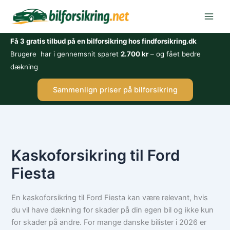
Gå
til
indholdet
Få 3 gratis tilbud på en bilforsikring hos findforsikring.dk
Brugere har i gennemsnit sparet
2.700 kr
– og fået bedre
dækning
Sammenlign priser på bilforsikring
Kaskoforsikring til Ford
Fiesta
En kaskoforsikring til Ford Fiesta kan være relevant, hvis
du vil have dækning for skader på din egen bil og ikke kun
for skader på andre. For mange danske bilister i 2026 er