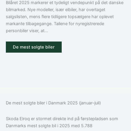
Guide
Bilåret 2025 markerer et tydeligt vendepunkt på det danske
til
bilmarked. Nye modeller, især elbiler, har overtaget
ansvar,
salgslisten, mens flere tidligere topsælgere har oplevet
kasko
markante tilbagegange. Tallene for nyregistrerede
og
personbiler viser, at...
tilvalg
De mest solgte biler
De mest solgte biler i Danmark 2025 (januar–juli)
Skoda Elroq er stormet direkte ind på førstepladsen som
Danmarks mest solgte bil i 2025 med 5.788