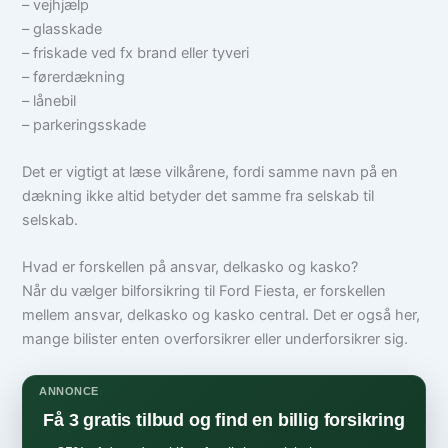
– vejhjælp
– glasskade
– friskade ved fx brand eller tyveri
– førerdækning
– lånebil
– parkeringsskade
Det er vigtigt at læse vilkårene, fordi samme navn på en
dækning ikke altid betyder det samme fra selskab til
selskab.
Hvad er forskellen på ansvar, delkasko og kasko?
Når du vælger bilforsikring til Ford Fiesta, er forskellen
mellem ansvar, delkasko og kasko central. Det er også her,
mange bilister enten overforsikrer eller underforsikrer sig.
ANNONCE
Få 3 gratis tilbud og find en billig forsikring