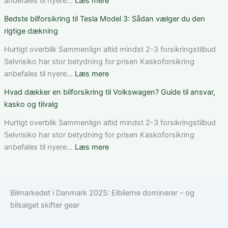
dækning
Mercedes
:
anbefales til nyere…
Læs mere
og
C-
Sådan
Bedste bilforsikring til Tesla Model 3: Sådan vælger du den
vilkår
Klasse:
får
rigtige dækning
dækning,
du
pris
rabat
Hurtigt overblik Sammenlign altid mindst 2-3 forsikringstilbud
og
på
Selvrisiko har stor betydning for prisen Kaskoforsikring
valg
bilforsikring
:
anbefales til nyere…
Læs mere
af
som
Bedste
Hvad dækker en bilforsikring til Volkswagen? Guide til ansvar,
den
ung
bilforsikring
kasko og tilvalg
rette
bilist
til
løsning
Tesla
Hurtigt overblik Sammenlign altid mindst 2-3 forsikringstilbud
Model
Selvrisiko har stor betydning for prisen Kaskoforsikring
3:
:
anbefales til nyere…
Læs mere
Sådan
Hvad
vælger
dækker
du
en
Bilmarkedet i Danmark 2025: Elbilerne dominerer – og
den
bilforsikring
bilsalget skifter gear
rigtige
til
dækning
Volkswagen?