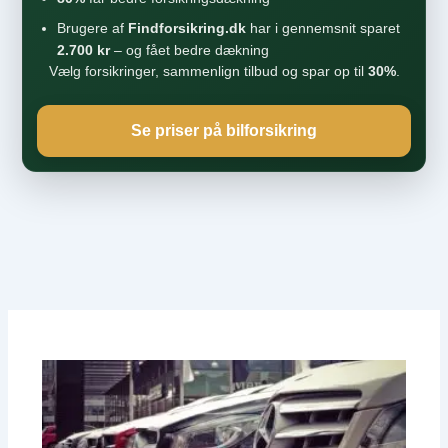
Brugere af
Findforsikring.dk
har i gennemsnit sparet
2.700 kr
– og fået bedre dækning
Vælg forsikringer, sammenlign tilbud og spar op til
30%
.
Se priser på bilforsikring