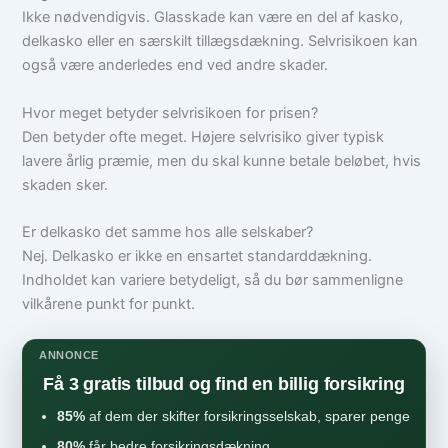
Ikke nødvendigvis. Glasskade kan være en del af kasko,
delkasko eller en særskilt tillægsdækning. Selvrisikoen kan
også være anderledes end ved andre skader.
Hvor meget betyder selvrisikoen for prisen?
Den betyder ofte meget. Højere selvrisiko giver typisk
lavere årlig præmie, men du skal kunne betale beløbet, hvis
skaden sker.
Er delkasko det samme hos alle selskaber?
Nej. Delkasko er ikke en ensartet standarddækning.
Indholdet kan variere betydeligt, så du bør sammenligne
vilkårene punkt for punkt.
ANNONCE
Få 3 gratis tilbud og find en billig forsikring
85%
af dem der skifter forsikringsselskab, sparer penge
80%
får bedre forsikringsdækning