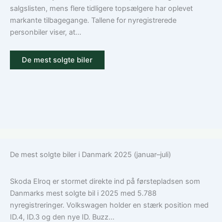
og
salgslisten, mens flere tidligere topsælgere har oplevet
dækning
markante tilbagegange. Tallene for nyregistrerede
sammen
personbiler viser, at...
De mest solgte biler
De mest solgte biler i Danmark 2025 (januar–juli)
Skoda Elroq er stormet direkte ind på førstepladsen som
Danmarks mest solgte bil i 2025 med 5.788
nyregistreringer. Volkswagen holder en stærk position med
ID.4, ID.3 og den nye ID. Buzz...