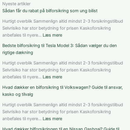
Nyeste artikler
Sådan får du rabat på bilforsikring som ung bilist
Hurtigt overblik Sammenlign altid mindst 2-3 forsikringstilbud
Selvrisiko har stor betydning for prisen Kaskoforsikring
:
anbefales til nyere…
Læs mere
Sådan
Bedste bilforsikring til Tesla Model 3: Sådan vælger du den
får
rigtige dækning
du
rabat
Hurtigt overblik Sammenlign altid mindst 2-3 forsikringstilbud
på
Selvrisiko har stor betydning for prisen Kaskoforsikring
bilforsikring
:
anbefales til nyere…
Læs mere
som
Bedste
Hvad dækker en bilforsikring til Volkswagen? Guide til ansvar,
ung
bilforsikring
kasko og tilvalg
bilist
til
Tesla
Hurtigt overblik Sammenlign altid mindst 2-3 forsikringstilbud
Model
Selvrisiko har stor betydning for prisen Kaskoforsikring
3:
:
anbefales til nyere…
Læs mere
Sådan
Hvad
Hvad dækker bilforsikringen til en Nissan Qashqai? Guide til