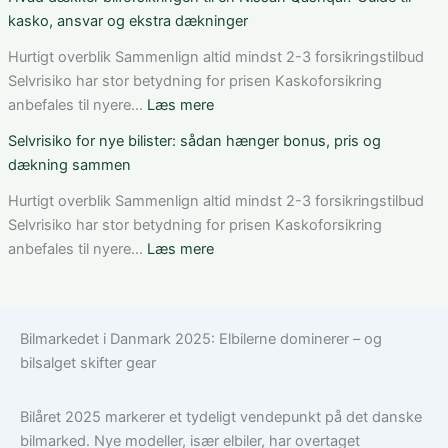
vælger
dækker
kasko, ansvar og ekstra dækninger
du
en
den
bilforsikring
Hurtigt overblik Sammenlign altid mindst 2-3 forsikringstilbud
rigtige
til
Selvrisiko har stor betydning for prisen Kaskoforsikring
dækning
Volkswagen?
:
anbefales til nyere…
Læs mere
Guide
Hvad
Selvrisiko for nye bilister: sådan hænger bonus, pris og
til
dækker
dækning sammen
ansvar,
bilforsikringen
kasko
til
Hurtigt overblik Sammenlign altid mindst 2-3 forsikringstilbud
og
en
Selvrisiko har stor betydning for prisen Kaskoforsikring
tilvalg
Nissan
:
anbefales til nyere…
Læs mere
Qashqai?
Selvrisiko
Guide
for
til
nye
Bilmarkedet i Danmark 2025: Elbilerne dominerer – og
kasko,
bilister:
bilsalget skifter gear
ansvar
sådan
og
hænger
ekstra
bonus,
Bilåret 2025 markerer et tydeligt vendepunkt på det danske
dækninger
pris
bilmarked. Nye modeller, især elbiler, har overtaget