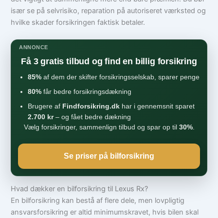
især se på selvrisiko, reparation på autoriseret værksted og
hvilke skader forsikringen faktisk betaler.
ANNONCE
Få 3 gratis tilbud og find en billig forsikring
85%
af dem der skifter forsikringsselskab, sparer penge
80%
får bedre forsikringsdækning
Brugere af
Findforsikring.dk
har i gennemsnit sparet
2.700 kr
– og fået bedre dækning
Vælg forsikringer, sammenlign tilbud og spar op til
30%
.
Se priser på bilforsikring
Hvad dækker en bilforsikring til Lexus Rx?
En bilforsikring kan bestå af flere dele, men lovpligtig
ansvarsforsikring er altid minimumskravet, hvis bilen skal