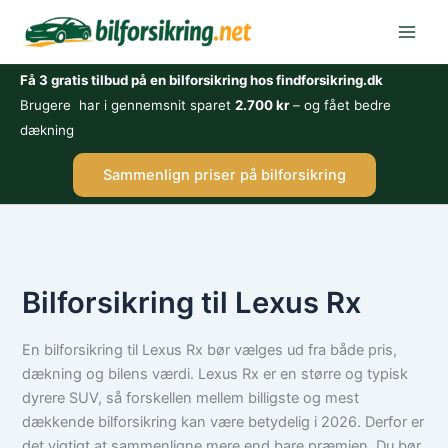
Gå
til
indholdet
Få 3 gratis tilbud på en bilforsikring hos findforsikring.dk
Brugere har i gennemsnit sparet
2.700 kr
– og fået bedre
dækning
Sammenlign priser på bilforsikring
Bilforsikring til Lexus Rx
En bilforsikring til Lexus Rx bør vælges ud fra både pris,
dækning og bilens værdi. Lexus Rx er en større og typisk
dyrere SUV, så forskellen mellem billigste og mest
dækkende bilforsikring kan være betydelig i 2026. Derfor er
det vigtigt at sammenligne mere end bare præmien. Du bør