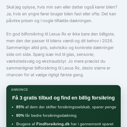
Skal jeg oplyse, hvis min søn eller datter også kører bilen?
Ja, hvis en yngre fører bruger bilen fast eller ofte. Det kan
påvirke prisen og i nogle tilfælde dækningen.
En god bilforsikring til Lexus Rx er ikke bare den billigste,
men den der passer til bilens værdi og dit behov i 2026.
Sammenlign altid pris, selvrisiko og konkrete dækninger
side om side. Spørg især ind til glas, sensorer,
værkstedsvalg og ekstraudstyr. Jo mere præcist du
sammenligner bilforsikring til Lexus Rx, desto større er
chancen for at vælge rigtigt første gang.
ANNONCE
Få 3 gratis tilbud og find en billig forsikring
85%
af dem der skifter forsikringsselskab, sparer penge
80%
får bedre forsikringsdækning
Brugere af
Findforsikring.dk
har i gennemsnit sparet