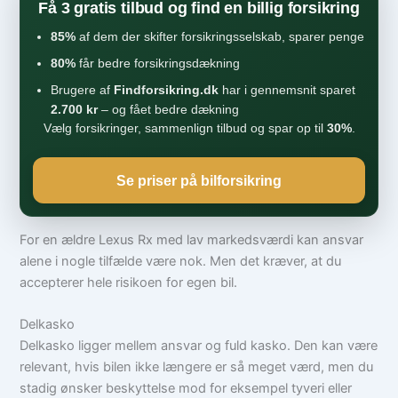
Få 3 gratis tilbud og find en billig forsikring
85%
af dem der skifter forsikringsselskab, sparer penge
80%
får bedre forsikringsdækning
Brugere af
Findforsikring.dk
har i gennemsnit sparet
2.700 kr
– og fået bedre dækning
Vælg forsikringer, sammenlign tilbud og spar op til
30%
.
Se priser på bilforsikring
For en ældre Lexus Rx med lav markedsværdi kan ansvar
alene i nogle tilfælde være nok. Men det kræver, at du
accepterer hele risikoen for egen bil.
Delkasko
Delkasko ligger mellem ansvar og fuld kasko. Den kan være
relevant, hvis bilen ikke længere er så meget værd, men du
stadig ønsker beskyttelse mod for eksempel tyveri eller