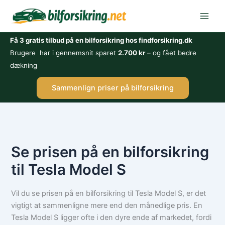
Gå
til
indholdet
Få 3 gratis tilbud på en bilforsikring hos findforsikring.dk
Brugere har i gennemsnit sparet
2.700 kr
– og fået bedre
dækning
Sammenlign priser på bilforsikring
Se prisen på en bilforsikring
til Tesla Model S
Vil du se prisen på en bilforsikring til Tesla Model S, er det
vigtigt at sammenligne mere end den månedlige pris. En
Tesla Model S ligger ofte i den dyre ende af markedet, fordi