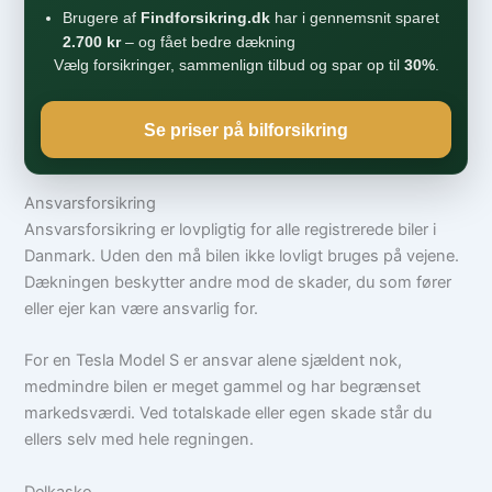
Brugere af
Findforsikring.dk
har i gennemsnit sparet
2.700 kr
– og fået bedre dækning
Vælg forsikringer, sammenlign tilbud og spar op til
30%
.
Se priser på bilforsikring
Ansvarsforsikring
Ansvarsforsikring er lovpligtig for alle registrerede biler i
Danmark. Uden den må bilen ikke lovligt bruges på vejene.
Dækningen beskytter andre mod de skader, du som fører
eller ejer kan være ansvarlig for.
For en Tesla Model S er ansvar alene sjældent nok,
medmindre bilen er meget gammel og har begrænset
markedsværdi. Ved totalskade eller egen skade står du
ellers selv med hele regningen.
Delkasko