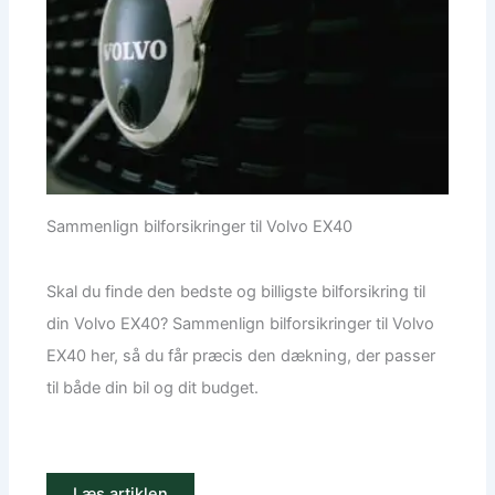
Sammenlign bilforsikringer til Volvo EX40
Skal du finde den bedste og billigste bilforsikring til
din Volvo EX40? Sammenlign bilforsikringer til Volvo
EX40 her, så du får præcis den dækning, der passer
til både din bil og dit budget.
Læs artiklen