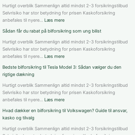
elbil
Hurtigt overblik Sammenlign altid mindst 2-3 forsikringstilbud
i
Selvrisiko har stor betydning for prisen Kaskoforsikring
Danmark:
:
anbefales til nyere…
Læs mere
Sådan
Sådan
Sådan får du rabat på bilforsikring som ung bilist
vurderer
fungerer
du
bilforsikring
Hurtigt overblik Sammenlign altid mindst 2-3 forsikringstilbud
pris,
til
Selvrisiko har stor betydning for prisen Kaskoforsikring
dækning
Mercedes
:
anbefales til nyere…
Læs mere
og
C-
Sådan
Bedste bilforsikring til Tesla Model 3: Sådan vælger du den
vilkår
Klasse:
får
rigtige dækning
dækning,
du
pris
rabat
Hurtigt overblik Sammenlign altid mindst 2-3 forsikringstilbud
og
på
Selvrisiko har stor betydning for prisen Kaskoforsikring
valg
bilforsikring
:
anbefales til nyere…
Læs mere
af
som
Bedste
Hvad dækker en bilforsikring til Volkswagen? Guide til ansvar,
den
ung
bilforsikring
kasko og tilvalg
rette
bilist
til
løsning
Tesla
Hurtigt overblik Sammenlign altid mindst 2-3 forsikringstilbud