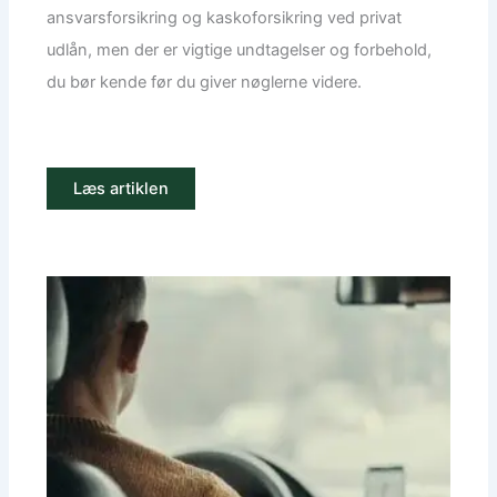
ansvarsforsikring og kaskoforsikring ved privat
udlån, men der er vigtige undtagelser og forbehold,
du bør kende før du giver nøglerne videre.
Læs artiklen