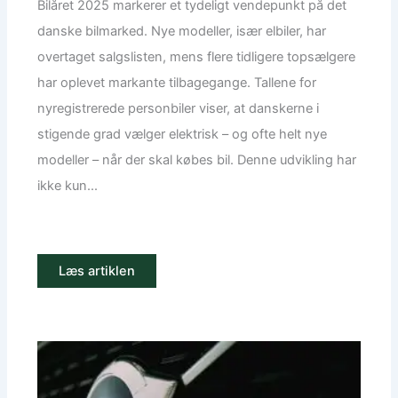
Bilåret 2025 markerer et tydeligt vendepunkt på det
danske bilmarked. Nye modeller, især elbiler, har
overtaget salgslisten, mens flere tidligere topsælgere
har oplevet markante tilbagegange. Tallene for
nyregistrerede personbiler viser, at danskerne i
stigende grad vælger elektrisk – og ofte helt nye
modeller – når der skal købes bil. Denne udvikling har
ikke kun...
Læs artiklen