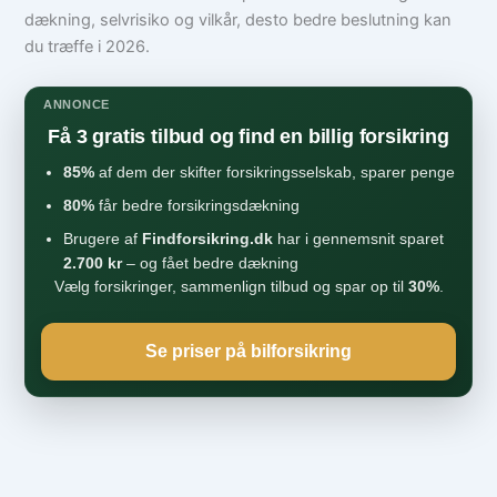
dækning, selvrisiko og vilkår, desto bedre beslutning kan
du træffe i 2026.
ANNONCE
Få 3 gratis tilbud og find en billig forsikring
85%
af dem der skifter forsikringsselskab, sparer penge
80%
får bedre forsikringsdækning
Brugere af
Findforsikring.dk
har i gennemsnit sparet
2.700 kr
– og fået bedre dækning
Vælg forsikringer, sammenlign tilbud og spar op til
30%
.
Se priser på bilforsikring