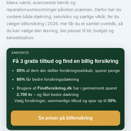
bilens værdi, avancerede teknik og
reparationsomkostninger påvirker præmien. Derfor bør du
vurdere både dækning, selvrisiko og særlige vilkår, før du
vælger bilforsikring i 2026. Her får du et samlet overblik, så
du kan vælge den løsning, der passer til bil, budget og
kørselsbehov.
ANNONCE
Få 3 gratis tilbud og find en billig forsikring
85%
af dem der skifter forsikringsselskab, sparer penge
80%
får bedre forsikringsdækning
Brugere af
Findforsikring.dk
har i gennemsnit sparet
2.700 kr
– og fået bedre dækning
Vælg forsikringer, sammenlign tilbud og spar op til
30%
.
Se priser på bilforsikring