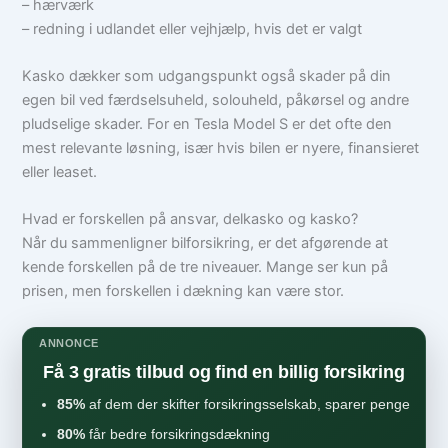
– hærværk
– redning i udlandet eller vejhjælp, hvis det er valgt
Kasko dækker som udgangspunkt også skader på din
egen bil ved færdselsuheld, solouheld, påkørsel og andre
pludselige skader. For en Tesla Model S er det ofte den
mest relevante løsning, især hvis bilen er nyere, finansieret
eller leaset.
Hvad er forskellen på ansvar, delkasko og kasko?
Når du sammenligner bilforsikring, er det afgørende at
kende forskellen på de tre niveauer. Mange ser kun på
prisen, men forskellen i dækning kan være stor.
ANNONCE
Få 3 gratis tilbud og find en billig forsikring
85%
af dem der skifter forsikringsselskab, sparer penge
80%
får bedre forsikringsdækning