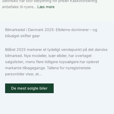
Model
Selvrisiko har stor betydning for prisen Kaskoforsikring
3:
:
anbefales til nyere…
Læs mere
Sådan
Hvad
vælger
dækker
du
en
Bilmarkedet i Danmark 2025: Elbilerne dominerer – og
den
bilforsikring
bilsalget skifter gear
rigtige
til
dækning
Volkswagen?
Guide
Bilåret 2025 markerer et tydeligt vendepunkt på det danske
til
bilmarked. Nye modeller, især elbiler, har overtaget
ansvar,
salgslisten, mens flere tidligere topsælgere har oplevet
kasko
markante tilbagegange. Tallene for nyregistrerede
og
personbiler viser, at...
tilvalg
De mest solgte biler