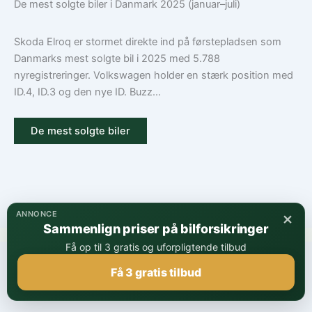
De mest solgte biler i Danmark 2025 (januar–juli)
Skoda Elroq er stormet direkte ind på førstepladsen som
Danmarks mest solgte bil i 2025 med 5.788
nyregistreringer. Volkswagen holder en stærk position med
ID.4, ID.3 og den nye ID. Buzz...
De mest solgte biler
×
ANNONCE
Sammenlign priser på bilforsikringer
Få op til 3 gratis og uforpligtende tilbud
Stigning i elbilsalget præger bilmarkedet i Danmark i starten
Få 3 gratis tilbud
af 2025