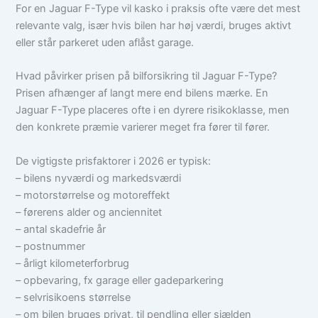
For en Jaguar F-Type vil kasko i praksis ofte være det mest
relevante valg, især hvis bilen har høj værdi, bruges aktivt
eller står parkeret uden aflåst garage.
Hvad påvirker prisen på bilforsikring til Jaguar F-Type?
Prisen afhænger af langt mere end bilens mærke. En
Jaguar F-Type placeres ofte i en dyrere risikoklasse, men
den konkrete præmie varierer meget fra fører til fører.
De vigtigste prisfaktorer i 2026 er typisk:
– bilens nyværdi og markedsværdi
– motorstørrelse og motoreffekt
– førerens alder og anciennitet
– antal skadefrie år
– postnummer
– årligt kilometerforbrug
– opbevaring, fx garage eller gadeparkering
– selvrisikoens størrelse
– om bilen bruges privat, til pendling eller sjælden