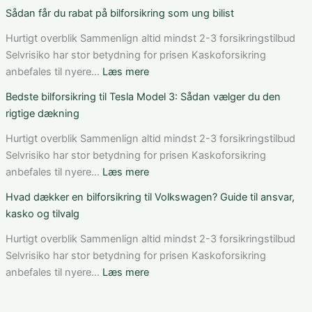
Sådan
Sådan
Sådan får du rabat på bilforsikring som ung bilist
vurderer
fungerer
du
bilforsikring
Hurtigt overblik Sammenlign altid mindst 2-3 forsikringstilbud
pris,
til
Selvrisiko har stor betydning for prisen Kaskoforsikring
dækning
Mercedes
:
anbefales til nyere…
Læs mere
og
C-
Sådan
Bedste bilforsikring til Tesla Model 3: Sådan vælger du den
vilkår
Klasse:
får
rigtige dækning
dækning,
du
pris
rabat
Hurtigt overblik Sammenlign altid mindst 2-3 forsikringstilbud
og
på
Selvrisiko har stor betydning for prisen Kaskoforsikring
valg
bilforsikring
:
anbefales til nyere…
Læs mere
af
som
Bedste
Hvad dækker en bilforsikring til Volkswagen? Guide til ansvar,
den
ung
bilforsikring
kasko og tilvalg
rette
bilist
til
løsning
Tesla
Hurtigt overblik Sammenlign altid mindst 2-3 forsikringstilbud
Model
Selvrisiko har stor betydning for prisen Kaskoforsikring
3:
:
anbefales til nyere…
Læs mere
Sådan
Hvad
vælger
dækker