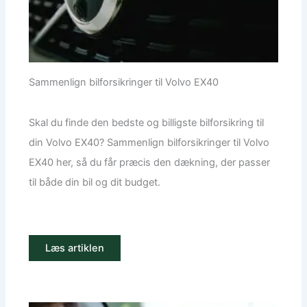
Sammenlign bilforsikringer til Volvo EX40
Skal du finde den bedste og billigste bilforsikring til
din Volvo EX40? Sammenlign bilforsikringer til Volvo
EX40 her, så du får præcis den dækning, der passer
til både din bil og dit budget.
Læs artiklen