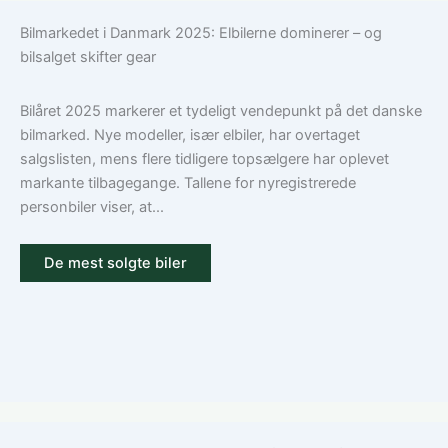
du
en
Bilmarkedet i Danmark 2025: Elbilerne dominerer – og
den
bilforsikring
bilsalget skifter gear
rigtige
til
dækning
Volkswagen?
Guide
Bilåret 2025 markerer et tydeligt vendepunkt på det danske
til
bilmarked. Nye modeller, især elbiler, har overtaget
ansvar,
salgslisten, mens flere tidligere topsælgere har oplevet
kasko
markante tilbagegange. Tallene for nyregistrerede
og
personbiler viser, at...
tilvalg
De mest solgte biler