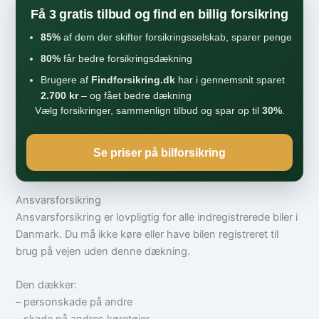
Få 3 gratis tilbud og find en billig forsikring
85%
af dem der skifter forsikringsselskab, sparer penge
80%
får bedre forsikringsdækning
Brugere af
Findforsikring.dk
har i gennemsnit sparet
2.700 kr
– og fået bedre dækning
Vælg forsikringer, sammenlign tilbud og spar op til
30%
.
Se priser på bilforsikring
Ansvarsforsikring
Ansvarsforsikring er lovpligtig for alle indregistrerede biler i
Danmark. Du må ikke køre eller have bilen registreret til
brug på vejen uden denne dækning.
Den dækker:
– personskade på andre