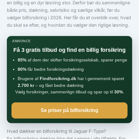
en billig og en dyr løsning stor. Derfor bør du sammenligne
både pris, dækning, selvrisiko og særlige vilkår, før du
vælger bilforsikring i 2026. Her får du et overblik over, hvad
du skal se efter, og hvordan du vælger den rigtige løsning.
ANNONCE
Få 3 gratis tilbud og find en billig forsikring
85%
af dem der skifter forsikringsselskab, sparer penge
80%
får bedre forsikringsdækning
Brugere af
Findforsikring.dk
har i gennemsnit sparet
2.700 kr
– og fået bedre dækning
Vælg forsikringer, sammenlign tilbud og spar op til
30%
.
Se priser på bilforsikring
Hvad dækker en bilforsikring til Jaguar F-Type?
En bilforsikring dækker ikke det samme i alle tilfælde. For