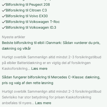
Bilforsikring til Peugeot 208
Bilforsikring til Citroen C3
Bilforsikring til Volvo EX30
Bilforsikring til Volkswagen T-Roc
Bilforsikring til Volkswagen ID.3
Nyeste artikler
Bedste bilforsikring til elbil i Danmark: Sådan vurderer du pris,
dækning og vilkår
Hurtigt overblik Sammenlign altid mindst 2-3 forsikringstilbud
på elbiler Batteridækning er en vigtig del af forsikringen
:
Kaskoforsikring…
Læs mere
Bedste
Sådan fungerer bilforsikring til Mercedes C-Klasse: dækning,
bilforsikring
pris og valg af den rette løsning
til
elbil
Hurtigt overblik Sammenlign altid mindst 2-3 forsikringstilbud
i
Selvrisiko har stor betydning for prisen Kaskoforsikring
Danmark:
:
anbefales til nyere…
Læs mere