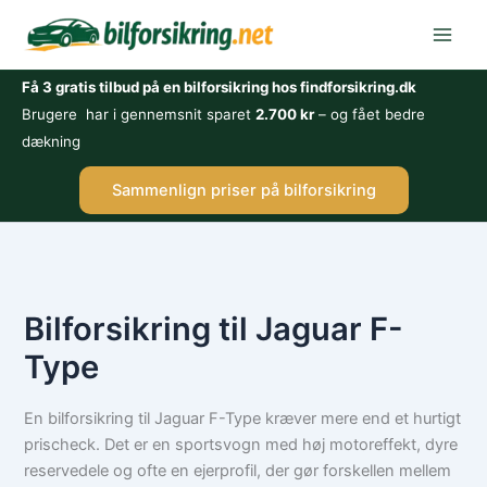
Gå
til
indholdet
Få 3 gratis tilbud på en bilforsikring hos findforsikring.dk
Brugere har i gennemsnit sparet
2.700 kr
– og fået bedre
dækning
Sammenlign priser på bilforsikring
Bilforsikring til Jaguar F-
Type
En bilforsikring til Jaguar F-Type kræver mere end et hurtigt
prischeck. Det er en sportsvogn med høj motoreffekt, dyre
reservedele og ofte en ejerprofil, der gør forskellen mellem