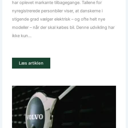
har oplevet markante tilbagegange. Tallene for
nyregistrerede personbiler viser, at danskerne i
stigende grad vælger elektrisk – og ofte helt nye
modeller – når der skal købes bil. Denne udvikling har
ikke kun...
Læs artiklen