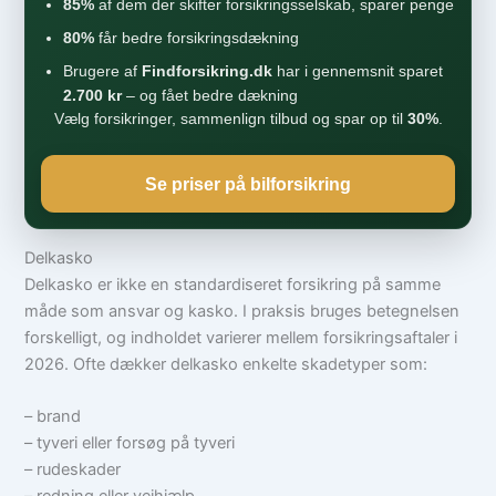
85%
af dem der skifter forsikringsselskab, sparer penge
80%
får bedre forsikringsdækning
Brugere af
Findforsikring.dk
har i gennemsnit sparet
2.700 kr
– og fået bedre dækning
Vælg forsikringer, sammenlign tilbud og spar op til
30%
.
Se priser på bilforsikring
Delkasko
Delkasko er ikke en standardiseret forsikring på samme
måde som ansvar og kasko. I praksis bruges betegnelsen
forskelligt, og indholdet varierer mellem forsikringsaftaler i
2026. Ofte dækker delkasko enkelte skadetyper som:
– brand
– tyveri eller forsøg på tyveri
– rudeskader