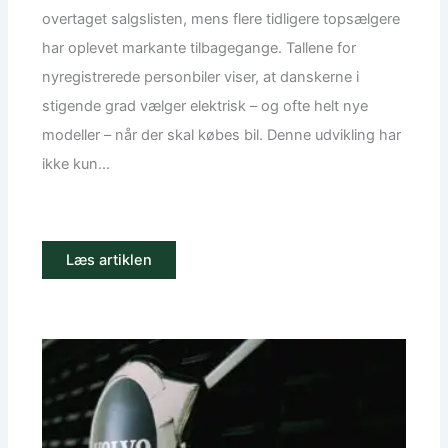
overtaget salgslisten, mens flere tidligere topsælgere
har oplevet markante tilbagegange. Tallene for
nyregistrerede personbiler viser, at danskerne i
stigende grad vælger elektrisk – og ofte helt nye
modeller – når der skal købes bil. Denne udvikling har
ikke kun...
Læs artiklen