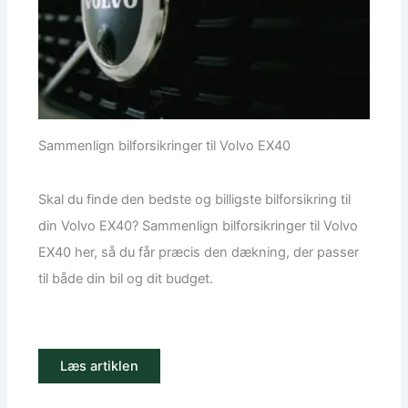
Sammenlign bilforsikringer til Volvo EX40
Skal du finde den bedste og billigste bilforsikring til
din Volvo EX40? Sammenlign bilforsikringer til Volvo
EX40 her, så du får præcis den dækning, der passer
til både din bil og dit budget.
Læs artiklen