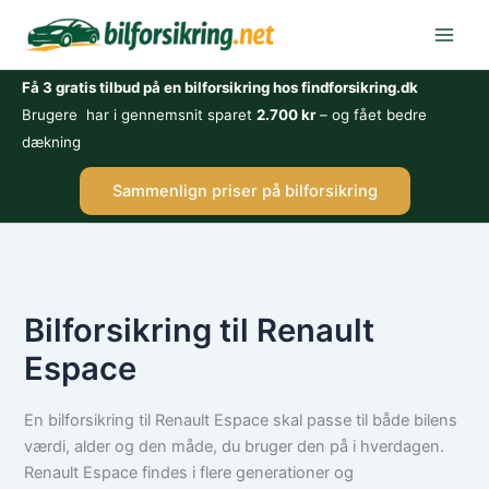
Gå
til
indholdet
Få 3 gratis tilbud på en bilforsikring hos findforsikring.dk
Brugere har i gennemsnit sparet
2.700 kr
– og fået bedre
dækning
Sammenlign priser på bilforsikring
Bilforsikring til Renault
Espace
En bilforsikring til Renault Espace skal passe til både bilens
værdi, alder og den måde, du bruger den på i hverdagen.
Renault Espace findes i flere generationer og