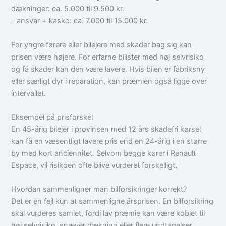
dækninger: ca. 5.000 til 9.500 kr.
– ansvar + kasko: ca. 7.000 til 15.000 kr.
For yngre førere eller bilejere med skader bag sig kan
prisen være højere. For erfarne bilister med høj selvrisiko
og få skader kan den være lavere. Hvis bilen er fabriksny
eller særligt dyr i reparation, kan præmien også ligge over
intervallet.
Eksempel på prisforskel
En 45-årig bilejer i provinsen med 12 års skadefri kørsel
kan få en væsentligt lavere pris end en 24-årig i en større
by med kort anciennitet. Selvom begge kører i Renault
Espace, vil risikoen ofte blive vurderet forskelligt.
Hvordan sammenligner man bilforsikringer korrekt?
Det er en fejl kun at sammenligne årsprisen. En bilforsikring
skal vurderes samlet, fordi lav præmie kan være koblet til
høj selvrisiko, snæver dækning eller flere undtagelser.