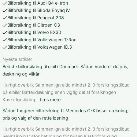
Bilforsikring til Audi Q4 e-tron
Bilforsikring til Skoda Enyaq iV
Bilforsikring til Peugeot 208
Bilforsikring til Citroen C3
Bilforsikring til Volvo EX30
Bilforsikring til Volkswagen T-Roc
Bilforsikring til Volkswagen ID.3
Nyeste artikler
Bedste bilforsikring til elbil i Danmark: Sådan vurderer du pris,
dækning og vilkår
Hurtigt overblik Sammenlign altid mindst 2-3 forsikringstilbud
på elbiler Batteridækning er en vigtig del af forsikringen
:
Kaskoforsikring…
Læs mere
Bedste
Sådan fungerer bilforsikring til Mercedes C-Klasse: dækning,
bilforsikring
pris og valg af den rette løsning
til
elbil
Hurtigt overblik Sammenlign altid mindst 2-3 forsikringstilbud
i
Selvrisiko har stor betydning for prisen Kaskoforsikring