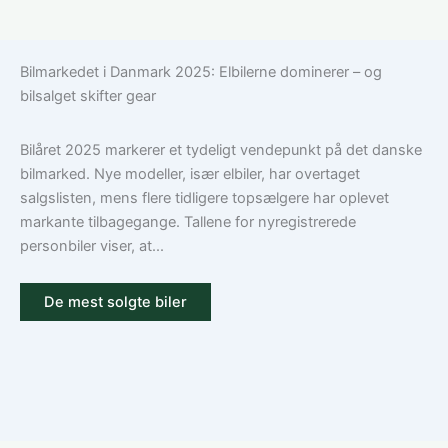
Sådan
Hvad
vælger
dækker
du
en
Bilmarkedet i Danmark 2025: Elbilerne dominerer – og
den
bilforsikring
bilsalget skifter gear
rigtige
til
dækning
Volkswagen?
Guide
Bilåret 2025 markerer et tydeligt vendepunkt på det danske
til
bilmarked. Nye modeller, især elbiler, har overtaget
ansvar,
salgslisten, mens flere tidligere topsælgere har oplevet
kasko
markante tilbagegange. Tallene for nyregistrerede
og
personbiler viser, at...
tilvalg
De mest solgte biler