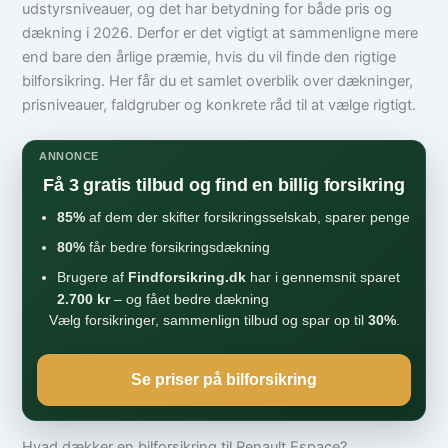
udstyrsniveauer, og det har betydning for både pris og
dækning i 2026. Derfor er det vigtigt at sammenligne mere
end bare den årlige præmie, hvis du vil finde den rigtige
bilforsikring. Her får du et samlet overblik over dækninger,
prisniveauer, faldgruber og konkrete råd til at vælge rigtigt.
ANNONCE
Få 3 gratis tilbud og find en billig forsikring
85%
af dem der skifter forsikringsselskab, sparer penge
80%
får bedre forsikringsdækning
Brugere af
Findforsikring.dk
har i gennemsnit sparet
2.700 kr
– og fået bedre dækning
Vælg forsikringer, sammenlign tilbud og spar op til
30%
.
Se priser på bilforsikring
Hvad dækker en bilforsikring til Renault Espace?