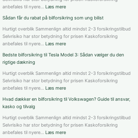
Danmark:
:
anbefales til nyere…
Læs mere
Sådan
Sådan
Sådan får du rabat på bilforsikring som ung bilist
vurderer
fungerer
du
bilforsikring
Hurtigt overblik Sammenlign altid mindst 2-3 forsikringstilbud
pris,
til
Selvrisiko har stor betydning for prisen Kaskoforsikring
dækning
Mercedes
:
anbefales til nyere…
Læs mere
og
C-
Sådan
Bedste bilforsikring til Tesla Model 3: Sådan vælger du den
vilkår
Klasse:
får
rigtige dækning
dækning,
du
pris
rabat
Hurtigt overblik Sammenlign altid mindst 2-3 forsikringstilbud
og
på
Selvrisiko har stor betydning for prisen Kaskoforsikring
valg
bilforsikring
:
anbefales til nyere…
Læs mere
af
som
Bedste
Hvad dækker en bilforsikring til Volkswagen? Guide til ansvar,
den
ung
bilforsikring
kasko og tilvalg
rette
bilist
til
løsning
Tesla
Hurtigt overblik Sammenlign altid mindst 2-3 forsikringstilbud
Model
Selvrisiko har stor betydning for prisen Kaskoforsikring
3:
:
anbefales til nyere…
Læs mere