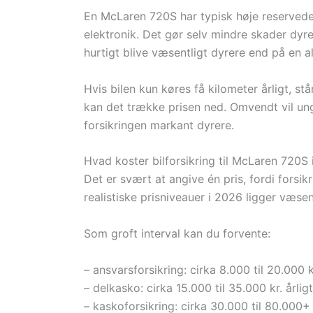
En McLaren 720S har typisk høje reservedel
elektronik. Det gør selv mindre skader dyre
hurtigt blive væsentligt dyrere end på en al
Hvis bilen kun køres få kilometer årligt, st
kan det trække prisen ned. Omvendt vil ung 
forsikringen markant dyrere.
Hvad koster bilforsikring til McLaren 720S
Det er svært at angive én pris, fordi forsikr
realistiske prisniveauer i 2026 ligger væsen
Som groft interval kan du forvente:
– ansvarsforsikring: cirka 8.000 til 20.000 kr
– delkasko: cirka 15.000 til 35.000 kr. årligt
– kaskoforsikring: cirka 30.000 til 80.000+ k