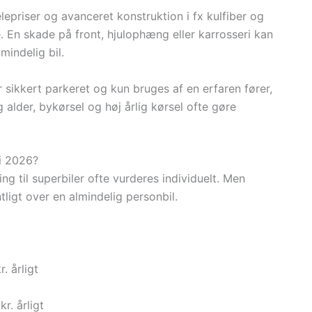
epriser og avanceret konstruktion i fx kulfiber og
. En skade på front, hjulophæng eller karrosseri kan
mindelig bil.
år sikkert parkeret og kun bruges af en erfaren fører,
alder, bykørsel og høj årlig kørsel ofte gøre
 i 2026?
ing til superbiler ofte vurderes individuelt. Men
tligt over en almindelig personbil.
. årligt
r. årligt