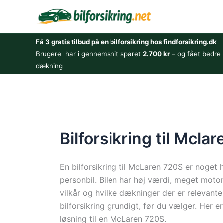
Gå
til
indholdet
Få 3 gratis tilbud på en bilforsikring hos findforsikring.dk
Brugere har i gennemsnit sparet
2.700 kr
– og fået bedre
dækning
Bilforsikring til Mcla
En bilforsikring til McLaren 720S er noget h
personbil. Bilen har høj værdi, meget motor
vilkår og hvilke dækninger der er relevante
bilforsikring grundigt, før du vælger. Her er
løsning til en McLaren 720S.