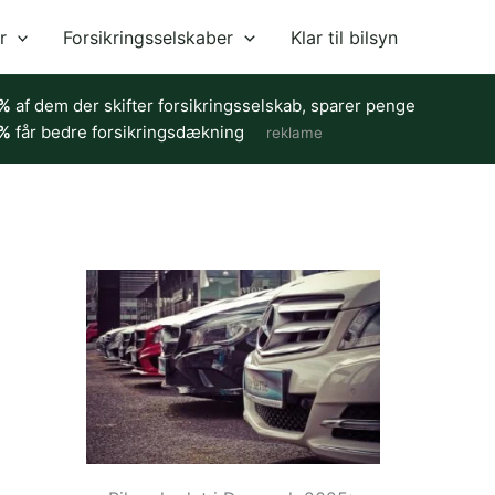
r
Forsikringsselskaber
Klar til bilsyn
%
af dem der skifter forsikringsselskab, sparer penge
%
får bedre forsikringsdækning
reklame