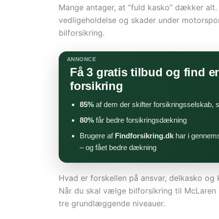
Mange antager, at “fuld kasko” dækker alt.
vedligeholdelse og skader under motorspor
bilforsikring.
ANNONCE
Få 3 gratis tilbud og find en
forsikring
85%
af dem der skifter forsikringsselskab,
80%
får bedre forsikringsdækning
Brugere af
Findforsikring.dk
har i gennems
– og fået bedre dækning
Hvad er forskellen på ansvar, delkasko og
Når du skal vælge bilforsikring til McLare
tre grundlæggende niveauer.