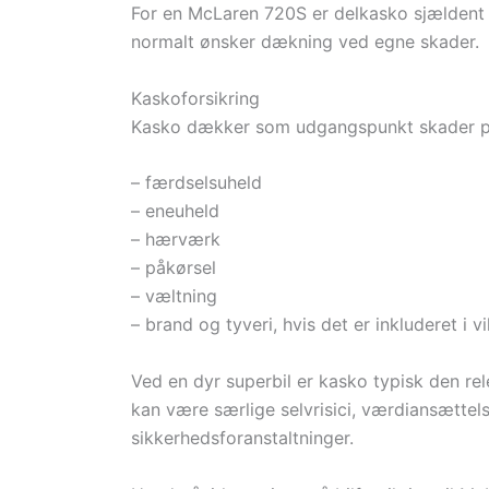
For en McLaren 720S er delkasko sjældent no
normalt ønsker dækning ved egne skader.
Kaskoforsikring
Kasko dækker som udgangspunkt skader på 
– færdselsuheld
– eneuheld
– hærværk
– påkørsel
– væltning
– brand og tyveri, hvis det er inkluderet i v
Ved en dyr superbil er kasko typisk den rel
kan være særlige selvrisici, værdiansætte
sikkerhedsforanstaltninger.