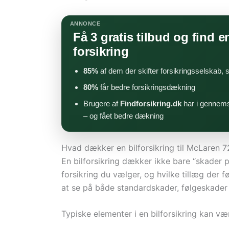
ANNONCE
Få 3 gratis tilbud og find en
forsikring
85%
af dem der skifter forsikringsselskab,
80%
får bedre forsikringsdækning
Brugere af
Findforsikring.dk
har i gennems
– og fået bedre dækning
Hvad dækker en bilforsikring til McLaren 
En bilforsikring dækker ikke bare “skader 
forsikring du vælger, og hvilke tillæg der 
at se på både standardskader, følgeskader o
Typiske elementer i en bilforsikring kan væ