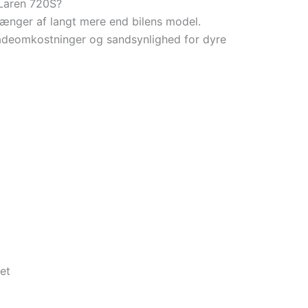
cLaren 720S?
fhænger af langt mere end bilens model.
skadeomkostninger og sandsynlighed for dyre
set