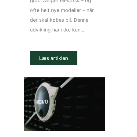
grad vælger elektrisk – og
ofte helt nye modeller – når
der skal købes bil. Denne
udvikling har ikke kun...
Læs artiklen