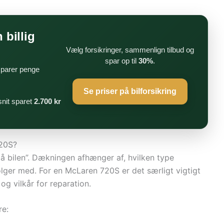
 billig
Vælg forsikringer, sammenlign tilbud og
spar op til
30%
.
 sparer penge
Se priser på bilforsikring
nit sparet
2.700 kr
720S?
på bilen”. Dækningen afhænger af, hvilken type
følger med. For en McLaren 720S er det særligt vigtigt
g vilkår for reparation.
re: