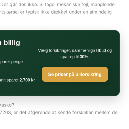
 Det gør den ikke. Slitage, mekaniske fejl, manglende
tskørsel er typisk ikke dækket under en almindelig
 billig
Vælg forsikringer, sammenlign tilbud og
spar op til
30%
.
 sparer penge
Se priser på bilforsikring
nit sparet
2.700 kr
 kasko?
n 720S, er det afgørende at kende forskellen mellem de