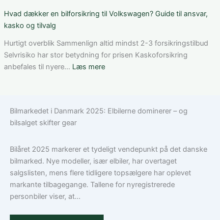
af
som
Bedste
Hvad dækker en bilforsikring til Volkswagen? Guide til ansvar,
den
ung
bilforsikring
kasko og tilvalg
rette
bilist
til
løsning
Tesla
Hurtigt overblik Sammenlign altid mindst 2-3 forsikringstilbud
Model
Selvrisiko har stor betydning for prisen Kaskoforsikring
3:
:
anbefales til nyere…
Læs mere
Sådan
Hvad
vælger
dækker
du
en
Bilmarkedet i Danmark 2025: Elbilerne dominerer – og
den
bilforsikring
bilsalget skifter gear
rigtige
til
dækning
Volkswagen?
Guide
Bilåret 2025 markerer et tydeligt vendepunkt på det danske
til
bilmarked. Nye modeller, især elbiler, har overtaget
ansvar,
salgslisten, mens flere tidligere topsælgere har oplevet
kasko
markante tilbagegange. Tallene for nyregistrerede
og
personbiler viser, at...
tilvalg