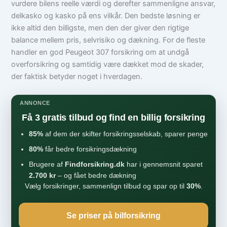
vurdere bilens reelle værdi og derefter sammenligne ansvar,
delkasko og kasko på ens vilkår. Den bedste løsning er
ikke altid den billigste, men den der giver den rigtige
balance mellem pris, selvrisiko og dækning. For de fleste
handler en god Peugeot 307 forsikring om at undgå
overforsikring og samtidig være dækket mod de skader,
der faktisk betyder noget i hverdagen.
ANNONCE
Få 3 gratis tilbud og find en billig forsikring
85%
af dem der skifter forsikringsselskab, sparer penge
80%
får bedre forsikringsdækning
Brugere af
Findforsikring.dk
har i gennemsnit sparet
2.700 kr
– og fået bedre dækning
Vælg forsikringer, sammenlign tilbud og spar op til
30%
.
Se priser på bilforsikring