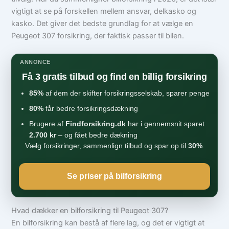
vigtigt at se på forskellen mellem ansvar, delkasko og
kasko. Det giver det bedste grundlag for at vælge en
Peugeot 307 forsikring, der faktisk passer til bilen.
ANNONCE
Få 3 gratis tilbud og find en billig forsikring
85%
af dem der skifter forsikringsselskab, sparer penge
80%
får bedre forsikringsdækning
Brugere af
Findforsikring.dk
har i gennemsnit sparet
2.700 kr
– og fået bedre dækning
Vælg forsikringer, sammenlign tilbud og spar op til
30%
.
Se priser på bilforsikring
Hvad dækker en bilforsikring til Peugeot 307?
En bilforsikring kan bestå af flere lag, og det er vigtigt at