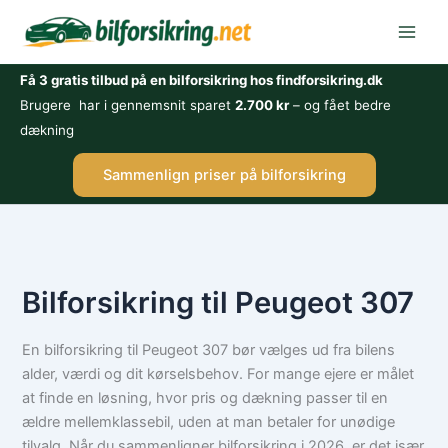
Gå
til
indholdet
Få 3 gratis tilbud på en bilforsikring hos findforsikring.dk
Brugere har i gennemsnit sparet
2.700 kr
– og fået bedre
dækning
Sammenlign priser på bilforsikring
Bilforsikring til Peugeot 307
En bilforsikring til Peugeot 307 bør vælges ud fra bilens
alder, værdi og dit kørselsbehov. For mange ejere er målet
at finde en løsning, hvor pris og dækning passer til en
ældre mellemklassebil, uden at man betaler for unødige
tilvalg. Når du sammenligner bilforsikring i 2026, er det især