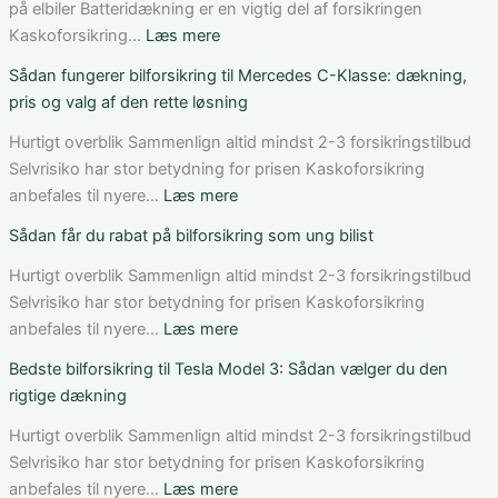
på elbiler Batteridækning er en vigtig del af forsikringen
:
Kaskoforsikring…
Læs mere
Bedste
Sådan fungerer bilforsikring til Mercedes C-Klasse: dækning,
bilforsikring
pris og valg af den rette løsning
til
elbil
Hurtigt overblik Sammenlign altid mindst 2-3 forsikringstilbud
i
Selvrisiko har stor betydning for prisen Kaskoforsikring
Danmark:
:
anbefales til nyere…
Læs mere
Sådan
Sådan
Sådan får du rabat på bilforsikring som ung bilist
vurderer
fungerer
du
bilforsikring
Hurtigt overblik Sammenlign altid mindst 2-3 forsikringstilbud
pris,
til
Selvrisiko har stor betydning for prisen Kaskoforsikring
dækning
Mercedes
:
anbefales til nyere…
Læs mere
og
C-
Sådan
Bedste bilforsikring til Tesla Model 3: Sådan vælger du den
vilkår
Klasse:
får
rigtige dækning
dækning,
du
pris
rabat
Hurtigt overblik Sammenlign altid mindst 2-3 forsikringstilbud
og
på
Selvrisiko har stor betydning for prisen Kaskoforsikring
valg
bilforsikring
:
anbefales til nyere…
Læs mere