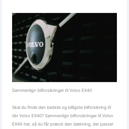
Sammenlign bilforsikringer til Volvo EX40
Skal du finde den bedste og billigste bilforsikring til
din Volvo EX40? Sammenlign bilforsikringer til Volvo
EX40 her, så du får præcis den dækning, der passer