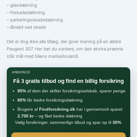
– glasdækning
– friskadedækning
– parkeringsskadedækning
– lånebil ved skade
Det er dog ikke alle tillæg, der giver mening på en ældre
Peugeot 307. Her bør du vurdere, om den ekstra præmie
står mål med bilens markedsværdi.
ANNONCE
Få 3 gratis tilbud og find en billig forsikring
85%
af dem der skifter forsikringsselskab, sparer penge
80%
får bedre forsikringsdækning
Brugere af
Findforsikring.dk
har i gennemsnit sparet
2.700 kr
– og fået bedre dækning
Vælg forsikringer, sammenlign tilbud og spar op til
30%
.