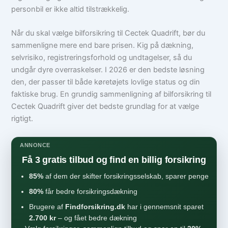
personbil er ikke altid tilstrækkelig.
Når du skal vælge bilforsikring til Cectek Quadrift, bør du
sammenligne mere end bare prisen. Kig på dækning,
selvrisiko, registreringsforhold og undtagelser, så du
undgår dyre overraskelser. I 2026 er den bedste løsning
den, der passer til både køretøjets lovlige status og din
faktiske brug. En grundig sammenligning af bilforsikring til
Cectek Quadrift giver det bedste grundlag for at vælge
rigtigt.
ANNONCE
Få 3 gratis tilbud og find en billig forsikring
85%
af dem der skifter forsikringsselskab, sparer penge
80%
får bedre forsikringsdækning
Brugere af
Findforsikring.dk
har i gennemsnit sparet
2.700 kr
– og fået bedre dækning