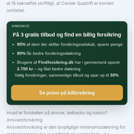
at få bekræftet skriftligt, at Cectek Quadrift er korrekt
omfattet.
ANNONCE
Få 3 gratis tilbud og find en billig forsikring
85%
af dem der skifter forsikringsselskab, sparer penge
80%
får bedre forsikringsdækning
Brugere af
Findforsikring.dk
har i gennemsnit sparet
2.700 kr
– og fået bedre dækning
Vælg forsikringer, sammenlign tilbud og spar op til
30%
.
Se priser på bilforsikring
Hvad er forskellen på ansvar, delkasko og kasko?
Ansvarsforsikring
Ansvarsforsikring er den lovpligtige minimumsdækning for