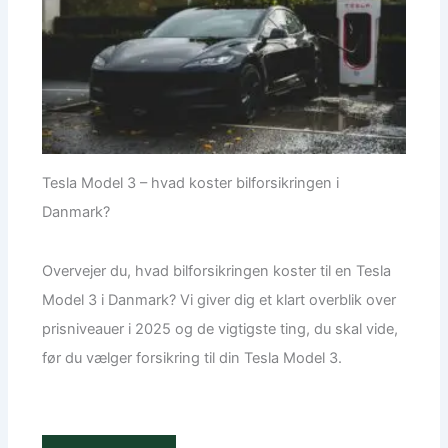
Tesla Model 3 – hvad koster bilforsikringen i
Danmark?
Overvejer du, hvad bilforsikringen koster til en Tesla
Model 3 i Danmark? Vi giver dig et klart overblik over
prisniveauer i 2025 og de vigtigste ting, du skal vide,
før du vælger forsikring til din Tesla Model 3.