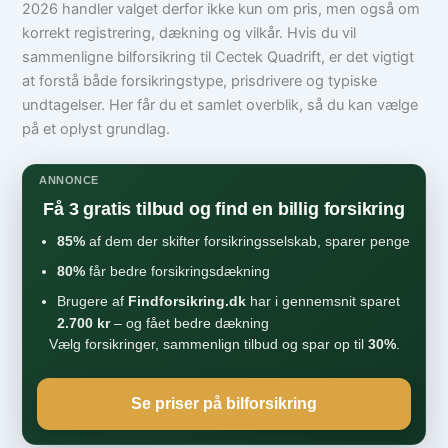
2026 handler valget derfor ikke kun om pris, men også om
korrekt registrering, dækning og vilkår. Hvis du vil
sammenligne bilforsikring til Cectek Quadrift, er det vigtigt
at forstå både forsikringstype, prisdrivere og typiske
undtagelser. Her får du et samlet overblik, så du kan vælge
på et oplyst grundlag.
ANNONCE
Få 3 gratis tilbud og find en billig forsikring
85%
af dem der skifter forsikringsselskab, sparer penge
80%
får bedre forsikringsdækning
Brugere af
Findforsikring.dk
har i gennemsnit sparet
2.700 kr
– og fået bedre dækning
Vælg forsikringer, sammenlign tilbud og spar op til
30%
.
Se priser på bilforsikring