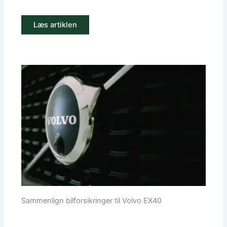
Læs artiklen
Sammenlign bilforsikringer til Volvo EX40