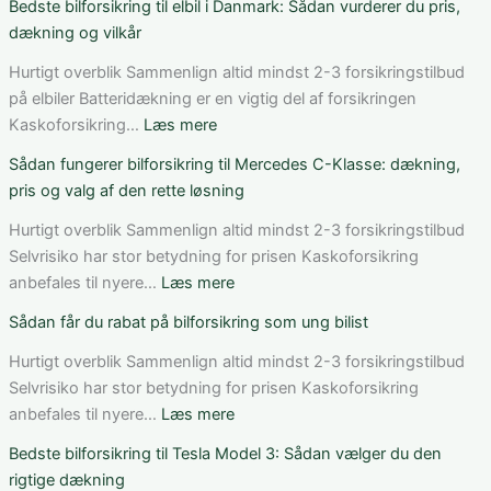
Bedste bilforsikring til elbil i Danmark: Sådan vurderer du pris,
dækning og vilkår
Hurtigt overblik Sammenlign altid mindst 2-3 forsikringstilbud
på elbiler Batteridækning er en vigtig del af forsikringen
:
Kaskoforsikring…
Læs mere
Bedste
Sådan fungerer bilforsikring til Mercedes C-Klasse: dækning,
bilforsikring
pris og valg af den rette løsning
til
elbil
Hurtigt overblik Sammenlign altid mindst 2-3 forsikringstilbud
i
Selvrisiko har stor betydning for prisen Kaskoforsikring
Danmark:
:
anbefales til nyere…
Læs mere
Sådan
Sådan
Sådan får du rabat på bilforsikring som ung bilist
vurderer
fungerer
du
bilforsikring
Hurtigt overblik Sammenlign altid mindst 2-3 forsikringstilbud
pris,
til
Selvrisiko har stor betydning for prisen Kaskoforsikring
dækning
Mercedes
:
anbefales til nyere…
Læs mere
og
C-
Sådan
Bedste bilforsikring til Tesla Model 3: Sådan vælger du den
vilkår
Klasse:
får
rigtige dækning