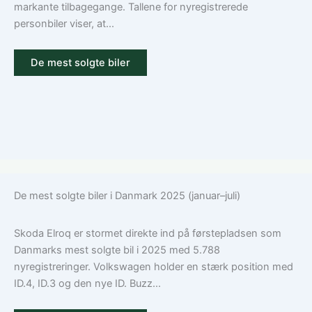
kasko
markante tilbagegange. Tallene for nyregistrerede
og
personbiler viser, at...
tilvalg
De mest solgte biler
De mest solgte biler i Danmark 2025 (januar–juli)
Skoda Elroq er stormet direkte ind på førstepladsen som
Danmarks mest solgte bil i 2025 med 5.788
nyregistreringer. Volkswagen holder en stærk position med
ID.4, ID.3 og den nye ID. Buzz...