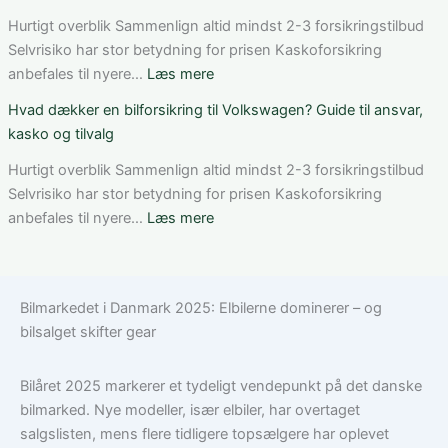
dækning,
du
pris
rabat
Hurtigt overblik Sammenlign altid mindst 2-3 forsikringstilbud
og
på
Selvrisiko har stor betydning for prisen Kaskoforsikring
valg
bilforsikring
:
anbefales til nyere…
Læs mere
af
som
Bedste
Hvad dækker en bilforsikring til Volkswagen? Guide til ansvar,
den
ung
bilforsikring
kasko og tilvalg
rette
bilist
til
løsning
Tesla
Hurtigt overblik Sammenlign altid mindst 2-3 forsikringstilbud
Model
Selvrisiko har stor betydning for prisen Kaskoforsikring
3:
:
anbefales til nyere…
Læs mere
Sådan
Hvad
vælger
dækker
du
en
Bilmarkedet i Danmark 2025: Elbilerne dominerer – og
den
bilforsikring
bilsalget skifter gear
rigtige
til
dækning
Volkswagen?
Guide
Bilåret 2025 markerer et tydeligt vendepunkt på det danske
til
bilmarked. Nye modeller, især elbiler, har overtaget
ansvar,
salgslisten, mens flere tidligere topsælgere har oplevet