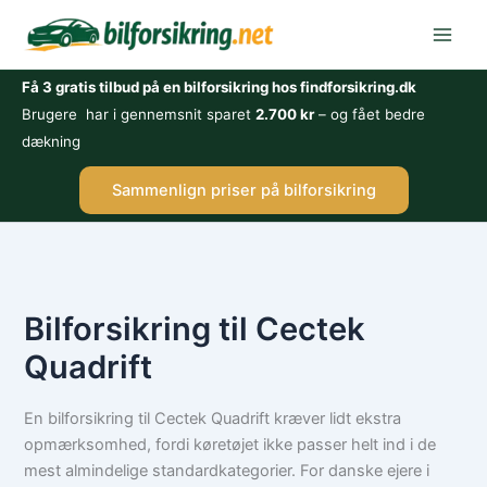
Gå
til
indholdet
Få 3 gratis tilbud på en bilforsikring hos findforsikring.dk
Brugere har i gennemsnit sparet
2.700 kr
– og fået bedre
dækning
Sammenlign priser på bilforsikring
Bilforsikring til Cectek
Quadrift
En bilforsikring til Cectek Quadrift kræver lidt ekstra
opmærksomhed, fordi køretøjet ikke passer helt ind i de
mest almindelige standardkategorier. For danske ejere i