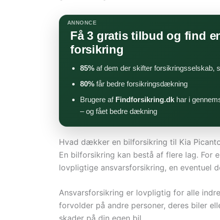
ANNONCE
Få 3 gratis tilbud og find en
forsikring
85%
af dem der skifter forsikringsselskab,
80%
får bedre forsikringsdækning
Brugere af
Findforsikring.dk
har i gennems
– og fået bedre dækning
Hvad dækker en bilforsikring til Kia Picant
En bilforsikring kan bestå af flere lag. For
lovpligtige ansvarsforsikring, en eventuel 
Ansvarsforsikring er lovpligtig for alle in
forvolder på andre personer, deres biler e
skader på din egen bil.