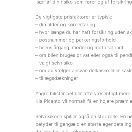
især af din risiko som fører og af forsikri
De vigtigste prisfaktorer er typisk:
– din alder og køreerfaring
– hvor længe du har haft forsikring uden s
– postnummer og parkeringsforhold
– bilens årgang, model og motorvariant
– om bilen bruges privat eller også til pe
– valgt selvrisiko
– om du vælger ansvar, delkasko eller kas
– tillægsdækninger
Yngre bilister betaler ofte væsentligt mere e
Kia Picanto vil normalt få en højere præmi
Selvrisikoen spiller også en stor rolle. En h
betyder til gengæld en større egenbetaling
du ikke har luft i økonomien.