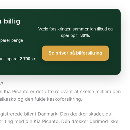
 billig
Vælg forsikringer, sammenlign tilbud og
spar op til
30%
.
 sparer penge
Se priser på bilforsikring
nit sparet
2.700 kr
o?
 en Kia Picanto er det ofte relevant at skelne mellem den
delkasko og den fulde kaskoforsikring.
dregistrerede biler i Danmark. Den dækker skader, du
ller ting med din Kia Picanto. Den dækker derimod ikke