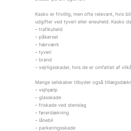
Kasko er frivillig, men ofte relevant, hvis bi
udgifter ved tyveri eller eneuheld. Kasko d
– trafikuheld
– påkørsel
– hærværk
– tyveri
– brand
– vejrligsskader, hvis de er omfattet af vilk
Mange selskaber tilbyder også tillægsdækn
– vejhjælp
– glasskade
– friskade ved stenslag
– førerdækning
– lånebil
– parkeringsskade