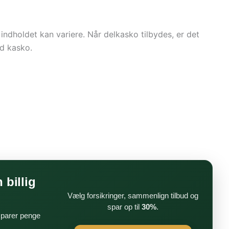
 indholdet kan variere. Når delkasko tilbydes, er det
d kasko.
 billig
Vælg forsikringer, sammenlign tilbud og
spar op til
30%
.
 sparer penge