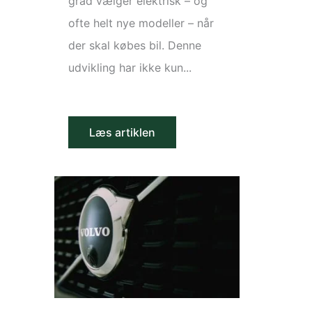
grad vælger elektrisk – og
ofte helt nye modeller – når
der skal købes bil. Denne
udvikling har ikke kun...
Læs artiklen