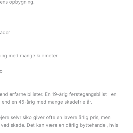
ngens opbygning.
kader
ndling med mange kilometer
ko
nd erfarne bilister. En 19-årig førstegangsbilist i en
e end en 45-årig med mange skadefrie år.
øjere selvrisiko giver ofte en lavere årlig pris, men
 ved skade. Det kan være en dårlig byttehandel, hvis