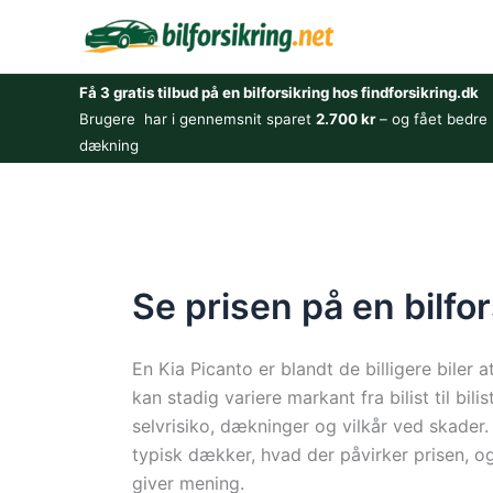
Gå
til
indholdet
Få 3 gratis tilbud på en bilforsikring hos findforsikring.dk
Brugere har i gennemsnit sparet
2.700 kr
– og fået bedre
dækning
Se prisen på en bilfor
En Kia Picanto er blandt de billigere biler a
kan stadig variere markant fra bilist til bil
selvrisiko, dækninger og vilkår ved skader. 
typisk dækker, hvad der påvirker prisen, 
giver mening.