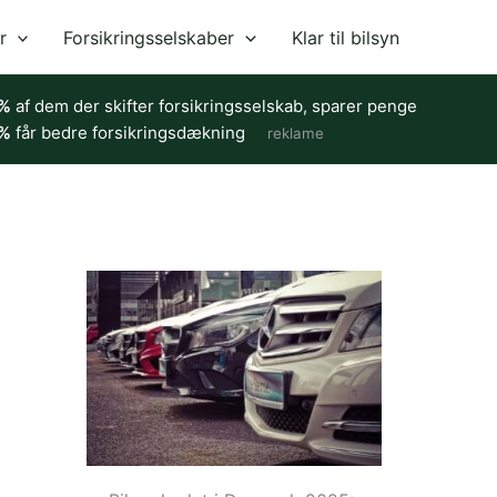
r
Forsikringsselskaber
Klar til bilsyn
%
af dem der skifter forsikringsselskab, sparer penge
%
får bedre forsikringsdækning
reklame