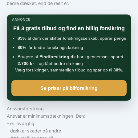
bedre dækket, end de reelt er.
ANNONCE
Få 3 gratis tilbud og find en billig forsikring
85%
af dem der skifter forsikringsselskab, sparer penge
80%
får bedre forsikringsdækning
Brugere af
Findforsikring.dk
har i gennemsnit sparet
2.700 kr
– og fået bedre dækning
Vælg forsikringer, sammenlign tilbud og spar op til
30%
.
Se priser på bilforsikring
Ansvarsforsikring
Ansvar er minimumsdækningen. Den:
– er lovpligtig
– dækker skader på andre