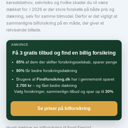
kørselsbehov, selvrisiko og hvilke skader du vil være
dækket for. I 2026 er der store forskelle på både pris og
dækning, selv for samme bilmodel. Derfor er det vigtigt at
sammenligne bilforsikring på en måde, der giver et
retvisende billede.
ANNONCE
Få 3 gratis tilbud og find en billig forsikring
85%
af dem der skifter forsikringsselskab, sparer penge
80%
får bedre forsikringsdækning
Brugere af
Findforsikring.dk
har i gennemsnit sparet
2.700 kr
– og fået bedre dækning
Vælg forsikringer, sammenlign tilbud og spar op til
30%
.
Se priser på bilforsikring
Hvad dækker en bilforsikring til Ford Fiesta?