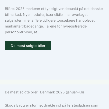
dækning
Volkswagen?
Guide
Bilåret 2025 markerer et tydeligt vendepunkt på det danske
til
bilmarked. Nye modeller, især elbiler, har overtaget
ansvar,
salgslisten, mens flere tidligere topsælgere har oplevet
kasko
markante tilbagegange. Tallene for nyregistrerede
og
personbiler viser, at...
tilvalg
De mest solgte biler
De mest solgte biler i Danmark 2025 (januar–juli)
Skoda Elroq er stormet direkte ind på førstepladsen som