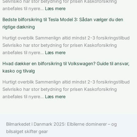
pris,
til
Selvrisiko har stor betydning for prisen Kaskoforsikring
dækning
Mercedes
:
anbefales til nyere…
Læs mere
og
C-
Sådan
Bedste bilforsikring til Tesla Model 3: Sådan vælger du den
vilkår
Klasse:
får
rigtige dækning
dækning,
du
pris
rabat
Hurtigt overblik Sammenlign altid mindst 2-3 forsikringstilbud
og
på
Selvrisiko har stor betydning for prisen Kaskoforsikring
valg
bilforsikring
:
anbefales til nyere…
Læs mere
af
som
Bedste
Hvad dækker en bilforsikring til Volkswagen? Guide til ansvar,
den
ung
bilforsikring
kasko og tilvalg
rette
bilist
til
løsning
Tesla
Hurtigt overblik Sammenlign altid mindst 2-3 forsikringstilbud
Model
Selvrisiko har stor betydning for prisen Kaskoforsikring
3:
:
anbefales til nyere…
Læs mere
Sådan
Hvad
vælger
dækker
du
en
Bilmarkedet i Danmark 2025: Elbilerne dominerer – og
den
bilforsikring
bilsalget skifter gear
rigtige
til