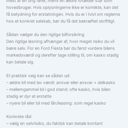
mest af en ung fører, mens en ældre forælder står som
hovedbruger. Hvis oplysningerne ikke er korrekte, kan det
få betydning for erstatningen. Hvis du er i tvivl om reglerne
hos et konkret selskab, bør du få det bekræftet skriftligt.
Sådan vælger du den rigtige bilforsikring
Den rigtige løsning afhænger af, hvor meget risiko du vil
bære selv. For en Ford Fiesta bør du først vurdere bilens
markedsværdi og derefter tage stilling til, om kasko stadig
kan betale sig.
Et praktisk valg kan se sådan ud:
– ældre bil med lav værdi: ansvar eller ansvar + delkasko
– mellemgammel bil i god stand: ofte kasko, hvis bilen
stadig er dyr at erstatte
– nyere bil eller bil med lån/leasing: som regel kasko
Konkrete råd:
– vælg en selvrisiko, du faktisk kan betale kontant