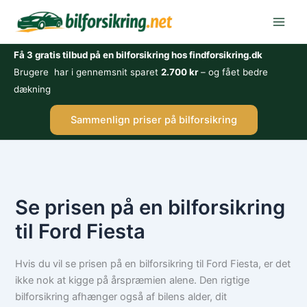
Gå
til
indholdet
Få 3 gratis tilbud på en bilforsikring hos findforsikring.dk
Brugere har i gennemsnit sparet
2.700 kr
– og fået bedre
dækning
Sammenlign priser på bilforsikring
Se prisen på en bilforsikring
til Ford Fiesta
Hvis du vil se prisen på en bilforsikring til Ford Fiesta, er det
ikke nok at kigge på årspræmien alene. Den rigtige
bilforsikring afhænger også af bilens alder, dit