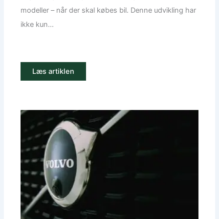
modeller – når der skal købes bil. Denne udvikling har
ikke kun...
Læs artiklen