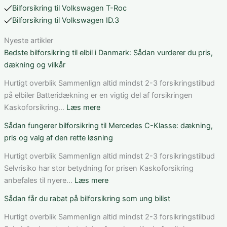
Bilforsikring til Volkswagen T-Roc
Bilforsikring til Volkswagen ID.3
Nyeste artikler
Bedste bilforsikring til elbil i Danmark: Sådan vurderer du pris,
dækning og vilkår
Hurtigt overblik Sammenlign altid mindst 2-3 forsikringstilbud
på elbiler Batteridækning er en vigtig del af forsikringen
:
Kaskoforsikring…
Læs mere
Bedste
Sådan fungerer bilforsikring til Mercedes C-Klasse: dækning,
bilforsikring
pris og valg af den rette løsning
til
elbil
Hurtigt overblik Sammenlign altid mindst 2-3 forsikringstilbud
i
Selvrisiko har stor betydning for prisen Kaskoforsikring
Danmark:
:
anbefales til nyere…
Læs mere
Sådan
Sådan
Sådan får du rabat på bilforsikring som ung bilist
vurderer
fungerer
du
bilforsikring
Hurtigt overblik Sammenlign altid mindst 2-3 forsikringstilbud