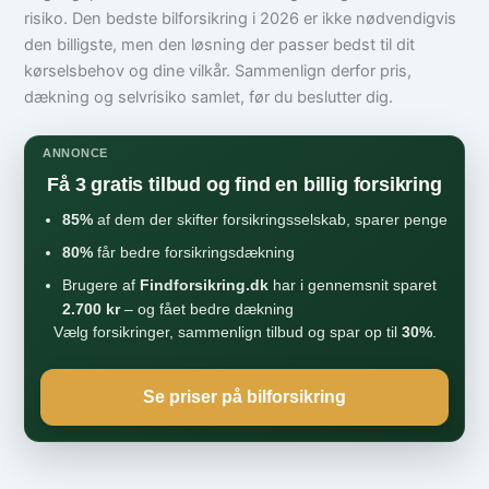
risiko. Den bedste bilforsikring i 2026 er ikke nødvendigvis
den billigste, men den løsning der passer bedst til dit
kørselsbehov og dine vilkår. Sammenlign derfor pris,
dækning og selvrisiko samlet, før du beslutter dig.
ANNONCE
Få 3 gratis tilbud og find en billig forsikring
85%
af dem der skifter forsikringsselskab, sparer penge
80%
får bedre forsikringsdækning
Brugere af
Findforsikring.dk
har i gennemsnit sparet
2.700 kr
– og fået bedre dækning
Vælg forsikringer, sammenlign tilbud og spar op til
30%
.
Se priser på bilforsikring