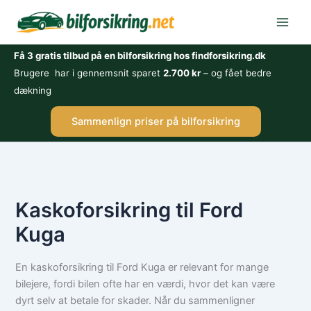
Gå
til
indholdet
Få 3 gratis tilbud på en bilforsikring hos findforsikring.dk
Brugere har i gennemsnit sparet
2.700 kr
– og fået bedre
dækning
Sammenlign priser på bilforsikring
Kaskoforsikring til Ford
Kuga
En kaskoforsikring til Ford Kuga er relevant for mange
bilejere, fordi bilen ofte har en værdi, hvor det kan være
dyrt selv at betale for skader. Når du sammenligner