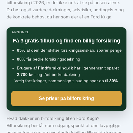
bilforsikring i 2026, er det ikke nok at se på prisen alene.
Du bør også vurdere dækninger, selvrisiko, undtagelser og
de konkrete behov, du har som ejer af en Ford Kuga.
ANNONCE
Få 3 gratis tilbud og find en billig forsikring
85%
af dem der skifter forsikringsselskab, sparer penge
80%
får bedre forsikringsdækning
Brugere af
Findforsikring.dk
har i gennemsnit sparet
2.700 kr
– og fået bedre dækning
Vælg forsikringer, sammenlign tilbud og spar op til
30%
.
Se priser på bilforsikring
Hvad dækker en bilforsikring til en Ford Kuga?
Bilforsikring består som udgangspunkt af den lovpligtige
ansvarsforsikring og eventuelle frivillige tillægsdækninger.