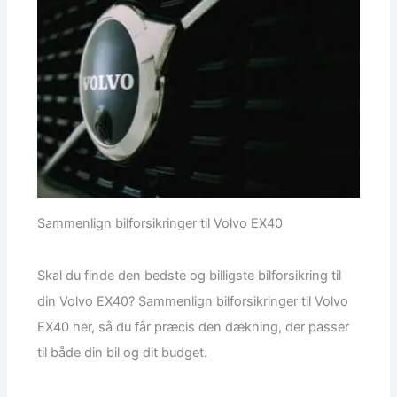
Sammenlign bilforsikringer til Volvo EX40
Skal du finde den bedste og billigste bilforsikring til
din Volvo EX40? Sammenlign bilforsikringer til Volvo
EX40 her, så du får præcis den dækning, der passer
til både din bil og dit budget.