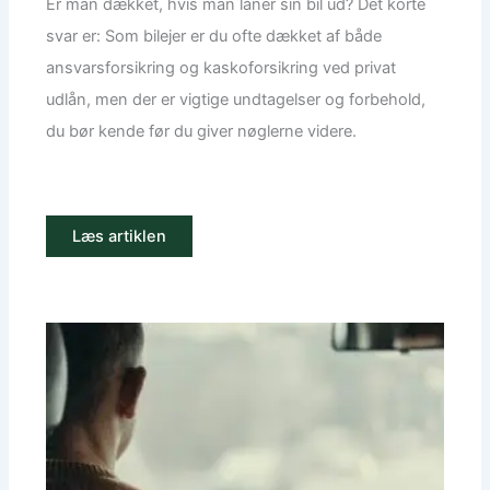
Er man dækket, hvis man låner sin bil ud? Det korte
svar er: Som bilejer er du ofte dækket af både
ansvarsforsikring og kaskoforsikring ved privat
udlån, men der er vigtige undtagelser og forbehold,
du bør kende før du giver nøglerne videre.
Læs artiklen