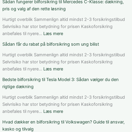
Sådan fungerer bilforsikring til Mercedes C-Klasse: dækning,
bilforsikring
pris og valg af den rette løsning
til
elbil
Hurtigt overblik Sammenlign altid mindst 2-3 forsikringstilbud
i
Selvrisiko har stor betydning for prisen Kaskoforsikring
Danmark:
:
anbefales til nyere…
Læs mere
Sådan
Sådan
Sådan får du rabat på bilforsikring som ung bilist
vurderer
fungerer
du
bilforsikring
Hurtigt overblik Sammenlign altid mindst 2-3 forsikringstilbud
pris,
til
Selvrisiko har stor betydning for prisen Kaskoforsikring
dækning
Mercedes
:
anbefales til nyere…
Læs mere
og
C-
Sådan
Bedste bilforsikring til Tesla Model 3: Sådan vælger du den
vilkår
Klasse:
får
rigtige dækning
dækning,
du
pris
rabat
Hurtigt overblik Sammenlign altid mindst 2-3 forsikringstilbud
og
på
Selvrisiko har stor betydning for prisen Kaskoforsikring
valg
bilforsikring
:
anbefales til nyere…
Læs mere
af
som
Bedste
Hvad dækker en bilforsikring til Volkswagen? Guide til ansvar,
den
ung
bilforsikring
kasko og tilvalg