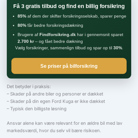
Få 3 gratis tilbud og find en billig forsikring
85%
af dem der skifter forsikringsselskab, sparer penge
80%
får bedre forsikringsdækning
Brugere af
Findforsikring.dk
har i gennemsnit sparet
2.700 kr
– og fået bedre dækning
Vælg forsikringer, sammenlign tilbud og spar op til
30%
.
Se priser på bilforsikring
Det betyder i praksis:
– Skader på andre biler og personer er dækket
– Skader på din egen Ford Kuga er ikke dækket
– Typisk den billigste løsning
Ansvar alene kan være relevant for en ældre bil med lav
markedsværdi, hvor du selv vil bære risikoen.