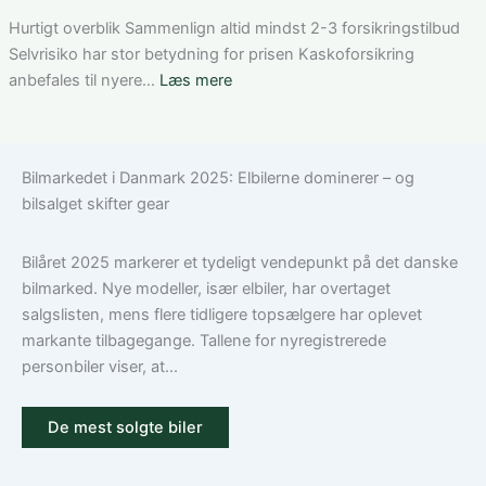
rette
bilist
til
løsning
Tesla
Hurtigt overblik Sammenlign altid mindst 2-3 forsikringstilbud
Model
Selvrisiko har stor betydning for prisen Kaskoforsikring
3:
:
anbefales til nyere…
Læs mere
Sådan
Hvad
vælger
dækker
du
en
Bilmarkedet i Danmark 2025: Elbilerne dominerer – og
den
bilforsikring
bilsalget skifter gear
rigtige
til
dækning
Volkswagen?
Guide
Bilåret 2025 markerer et tydeligt vendepunkt på det danske
til
bilmarked. Nye modeller, især elbiler, har overtaget
ansvar,
salgslisten, mens flere tidligere topsælgere har oplevet
kasko
markante tilbagegange. Tallene for nyregistrerede
og
personbiler viser, at...
tilvalg
De mest solgte biler