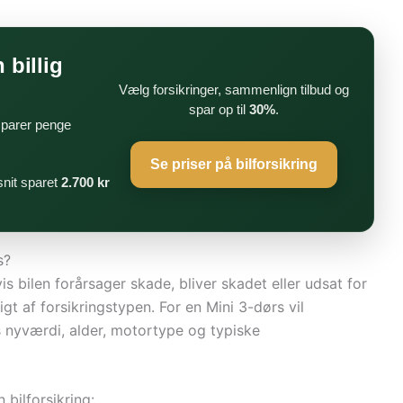
 billig
Vælg forsikringer, sammenlign tilbud og
spar op til
30%
.
 sparer penge
Se priser på bilforsikring
nit sparet
2.700 kr
s?
s bilen forårsager skade, bliver skadet eller udsat for
gt af forsikringstypen. For en Mini 3-dørs vil
s nyværdi, alder, motortype og typiske
 bilforsikring: