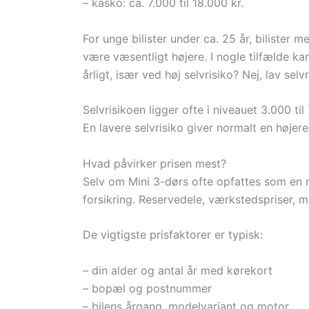
– kasko: ca. 7.000 til 18.000 kr.
For unge bilister under ca. 25 år, bilister m
være væsentligt højere. I nogle tilfælde k
årligt, især ved høj selvrisiko? Nej, lav sel
Selvrisikoen ligger ofte i niveauet 3.000 ti
En lavere selvrisiko giver normalt en højere 
Hvad påvirker prisen mest?
Selv om Mini 3-dørs ofte opfattes som en mi
forsikring. Reservedele, værkstedspriser, m
De vigtigste prisfaktorer er typisk:
– din alder og antal år med kørekort
– bopæl og postnummer
– bilens årgang, modelvariant og motor