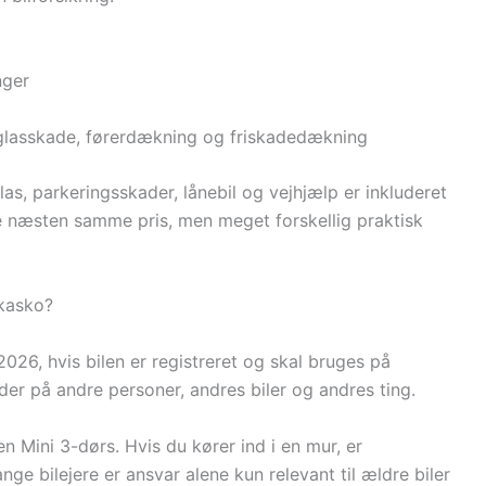
nger
 glasskade, førerdækning og friskadedækning
las, parkeringsskader, lånebil og vejhjælp er inkluderet
ave næsten samme pris, men meget forskellig praktisk
 kasko?
2026, hvis bilen er registreret og skal bruges på
der på andre personer, andres biler og andres ting.
 Mini 3-dørs. Hvis du kører ind i en mur, er
ge bilejere er ansvar alene kun relevant til ældre biler