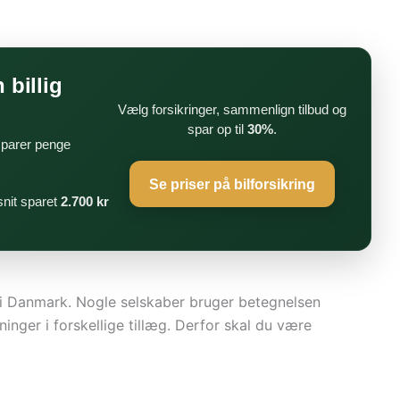
 billig
Vælg forsikringer, sammenlign tilbud og
spar op til
30%
.
 sparer penge
Se priser på bilforsikring
nit sparet
2.700 kr
 i Danmark. Nogle selskaber bruger betegnelsen
ger i forskellige tillæg. Derfor skal du være