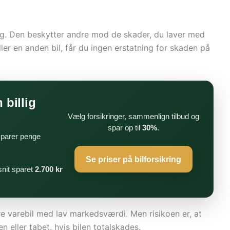
g. Den beskytter andre mod de skader, du laver med
ler en anden bil, får du ingen erstatning for skaden på
 billig
Vælg forsikringer, sammenlign tilbud og
spar op til
30%
.
 sparer penge
Se priser på bilforsikring
nit sparet
2.700 kr
e varebil med lav markedsværdi. Men risikoen er, at
n eller tabet, hvis bilen totalskades.