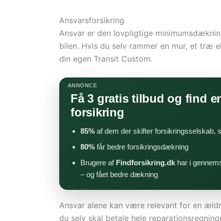
Ansvarsforsikring
Ansvar er den lovpligtige minimumsdæknin
bilen. Hvis du selv rammer en mur, et træ el
din egen Transit Custom.
ANNONCE
Få 3 gratis tilbud og find en
forsikring
85%
af dem der skifter forsikringsselskab,
80%
får bedre forsikringsdækning
Brugere af
Findforsikring.dk
har i gennems
– og fået bedre dækning
Ansvar alene kan være relevant for en ældr
du selv skal betale hele reparationsregninge