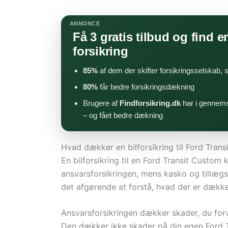
ANNONCE
Få 3 gratis tilbud og find en
forsikring
85%
af dem der skifter forsikringsselskab,
80%
får bedre forsikringsdækning
Brugere af
Findforsikring.dk
har i gennems
– og fået bedre dækning
Hvad dækker en bilforsikring til Ford Tran
En bilforsikring til en Ford Transit Custom k
ansvarsforsikringen, mens kasko og tillægsd
det afgørende at forstå, hvad der er dækk
Ansvarsforsikringen dækker skader, du forvo
Den dækker ikke skader på din egen Ford T