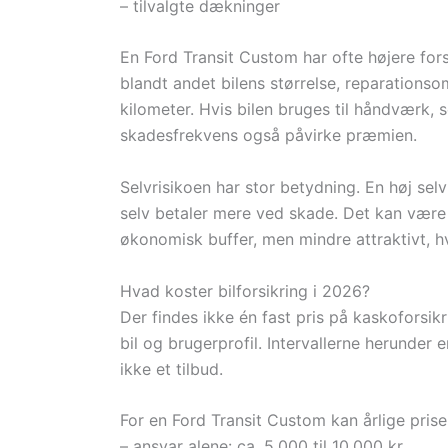
– tilvalgte dækninger
En Ford Transit Custom har ofte højere fors
blandt andet bilens størrelse, reparation
kilometer. Hvis bilen bruges til håndværk, s
skadesfrekvens også påvirke præmien.
Selvrisikoen har stor betydning. En høj selv
selv betaler mere ved skade. Det kan være
økonomisk buffer, men mindre attraktivt, hvi
Hvad koster bilforsikring i 2026?
Der findes ikke én fast pris på kaskoforsik
bil og brugerprofil. Intervallerne herunder 
ikke et tilbud.
For en Ford Transit Custom kan årlige prise
– ansvar alene: ca. 5.000 til 10.000 kr.