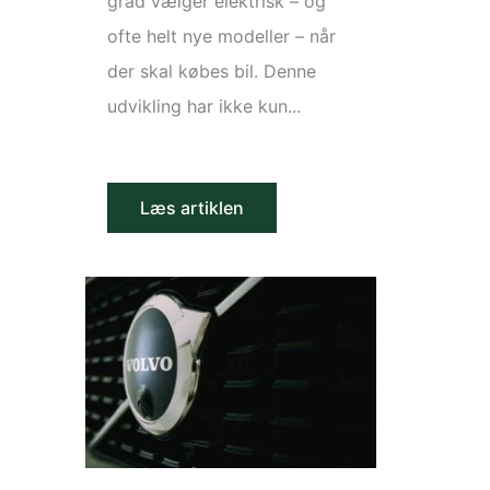
grad vælger elektrisk – og
ofte helt nye modeller – når
der skal købes bil. Denne
udvikling har ikke kun...
Læs artiklen