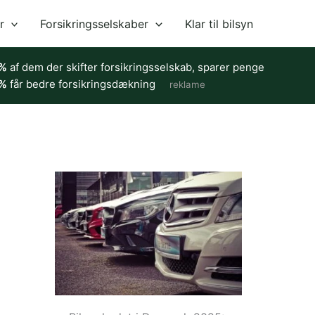
r
Forsikringsselskaber
Klar til bilsyn
%
af dem der skifter forsikringsselskab, sparer penge
%
får bedre forsikringsdækning
reklame