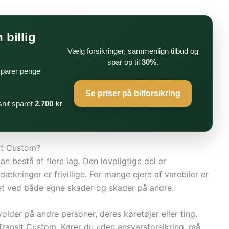
 billig
Vælg forsikringer, sammenlign tilbud og
spar op til
30%
.
 sparer penge
Se priser på bilforsikring
nit sparet
2.700 kr
sit Custom?
an bestå af flere lag. Den lovpligtige del er
ækninger er frivillige. For mange ejere af varebiler er
et ved både egne skader og skader på andre.
lder på andre personer, deres køretøjer eller ting.
ransit Custom. Kører du uden ansvarsforsikring, må