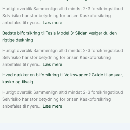
vurderer
fungerer
du
bilforsikring
Hurtigt overblik Sammenlign altid mindst 2-3 forsikringstilbud
pris,
til
Selvrisiko har stor betydning for prisen Kaskoforsikring
dækning
Mercedes
:
anbefales til nyere…
Læs mere
og
C-
Sådan
Bedste bilforsikring til Tesla Model 3: Sådan vælger du den
vilkår
Klasse:
får
rigtige dækning
dækning,
du
pris
rabat
Hurtigt overblik Sammenlign altid mindst 2-3 forsikringstilbud
og
på
Selvrisiko har stor betydning for prisen Kaskoforsikring
valg
bilforsikring
:
anbefales til nyere…
Læs mere
af
som
Bedste
Hvad dækker en bilforsikring til Volkswagen? Guide til ansvar,
den
ung
bilforsikring
kasko og tilvalg
rette
bilist
til
løsning
Tesla
Hurtigt overblik Sammenlign altid mindst 2-3 forsikringstilbud
Model
Selvrisiko har stor betydning for prisen Kaskoforsikring
3:
:
anbefales til nyere…
Læs mere
Sådan
Hvad
vælger
dækker
du
en