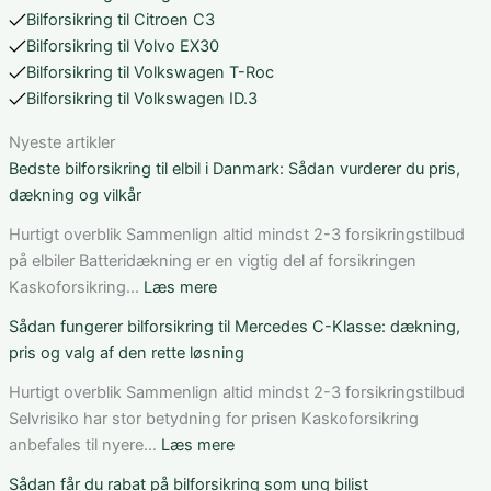
Bilforsikring til Citroen C3
Bilforsikring til Volvo EX30
Bilforsikring til Volkswagen T-Roc
Bilforsikring til Volkswagen ID.3
Nyeste artikler
Bedste bilforsikring til elbil i Danmark: Sådan vurderer du pris,
dækning og vilkår
Hurtigt overblik Sammenlign altid mindst 2-3 forsikringstilbud
på elbiler Batteridækning er en vigtig del af forsikringen
:
Kaskoforsikring…
Læs mere
Bedste
Sådan fungerer bilforsikring til Mercedes C-Klasse: dækning,
bilforsikring
pris og valg af den rette løsning
til
elbil
Hurtigt overblik Sammenlign altid mindst 2-3 forsikringstilbud
i
Selvrisiko har stor betydning for prisen Kaskoforsikring
Danmark:
:
anbefales til nyere…
Læs mere
Sådan
Sådan
Sådan får du rabat på bilforsikring som ung bilist