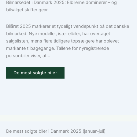
Bilmarkedet i Danmark 2025: Elbilerne dominerer – og
den
bilforsikring
bilsalget skifter gear
rigtige
til
dækning
Volkswagen?
Guide
Bilåret 2025 markerer et tydeligt vendepunkt på det danske
til
bilmarked. Nye modeller, især elbiler, har overtaget
ansvar,
salgslisten, mens flere tidligere topsælgere har oplevet
kasko
markante tilbagegange. Tallene for nyregistrerede
og
personbiler viser, at...
tilvalg
De mest solgte biler
De mest solgte biler i Danmark 2025 (januar–juli)