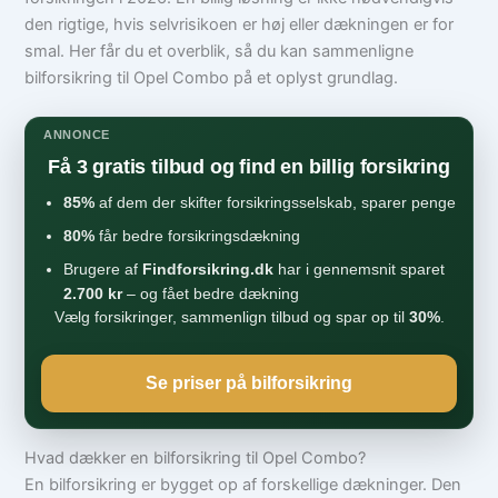
den rigtige, hvis selvrisikoen er høj eller dækningen er for
smal. Her får du et overblik, så du kan sammenligne
bilforsikring til Opel Combo på et oplyst grundlag.
ANNONCE
Få 3 gratis tilbud og find en billig forsikring
85%
af dem der skifter forsikringsselskab, sparer penge
80%
får bedre forsikringsdækning
Brugere af
Findforsikring.dk
har i gennemsnit sparet
2.700 kr
– og fået bedre dækning
Vælg forsikringer, sammenlign tilbud og spar op til
30%
.
Se priser på bilforsikring
Hvad dækker en bilforsikring til Opel Combo?
En bilforsikring er bygget op af forskellige dækninger. Den