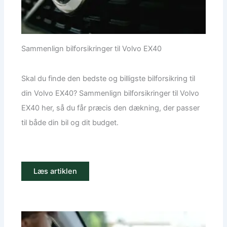
Sammenlign bilforsikringer til Volvo EX40
Skal du finde den bedste og billigste bilforsikring til
din Volvo EX40? Sammenlign bilforsikringer til Volvo
EX40 her, så du får præcis den dækning, der passer
til både din bil og dit budget.
Læs artiklen