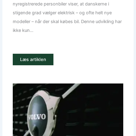
nyregistrerede personbiler viser, at danskerne i
stigende grad vælger elektrisk – og ofte helt nye
modeller – når der skal købes bil. Denne udvikling har
ikke kun...
Læs artiklen