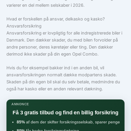
varierer en del mellem selskaber i 2026.
Hvad er forskellen på ansvar, delkasko og kasko?
Ansvarsforsikring
Ansvarsforsikring er lovpligtig for alle indregistrerede biler i
Danmark. Den dækker skader, du med bilen forvolder på
andre personer, deres køretøjer eller ting. Den dækker
derimod ikke skader på din egen Opel Combo.
Hvis du for eksempel bakker ind i en anden bil, vil
ansvarsforsikringen normalt dække modpartens skade.
Skaden på din egen bil skal du selv betale, medmindre du
også har kasko eller en anden relevant dækning.
ANNONCE
Få 3 gratis tilbud og find en billig forsikring
85%
af dem der skifter forsikringsselskab, sparer penge
80%
får bedre forsikringsdækning