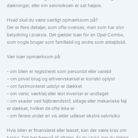
dækninger, eller om selvrisikoen er sat højere.
Hvad skal du være særligt opmærksom på?
Der er flere detaljer, som ofte overses, men som har stor
betydning i praksis. Det gælder især for en Opel Combo,
som nogle bruger som familiebil og andre som arbejdsbil.
Vær især opmærksom på:
– om bilen er registreret som personbil eller varebil
– om privat brug og erhvervskørsel er korrekt oplyst
– om fastmonteret udstyr er dækket
– om varer, værktøj eller løst inventar er undtaget
– om skader ved fejlbrændstof, slitage eller mekaniske fejl
er dækket, hvilket de ofte ikke er
– om førere under en vis alder udløser ekstra selvrisiko
Hvis bilen er finansieret eller leaset, kan der være krav om
kasko. Det bør fremgå af aftalen. Er du i tvivl, bør du tjekke