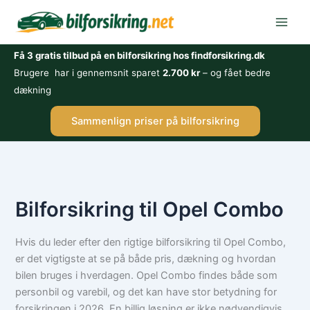
Gå
til
indholdet
Få 3 gratis tilbud på en bilforsikring hos findforsikring.dk
Brugere har i gennemsnit sparet
2.700 kr
– og fået bedre
dækning
Sammenlign priser på bilforsikring
Bilforsikring til Opel Combo
Hvis du leder efter den rigtige bilforsikring til Opel Combo,
er det vigtigste at se på både pris, dækning og hvordan
bilen bruges i hverdagen. Opel Combo findes både som
personbil og varebil, og det kan have stor betydning for
forsikringen i 2026. En billig løsning er ikke nødvendigvis