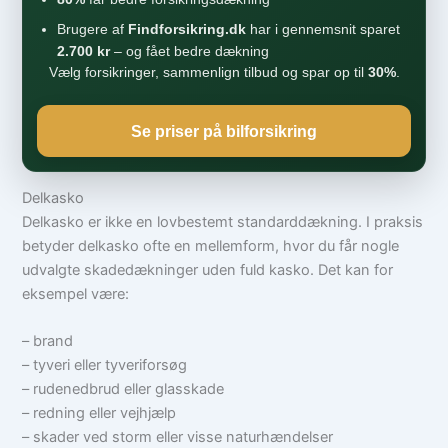
Brugere af
Findforsikring.dk
har i gennemsnit sparet
2.700 kr
– og fået bedre dækning
Vælg forsikringer, sammenlign tilbud og spar op til
30%
.
Se priser på bilforsikring
Delkasko
Delkasko er ikke en lovbestemt standarddækning. I praksis
betyder delkasko ofte en mellemform, hvor du får nogle
udvalgte skadedækninger uden fuld kasko. Det kan for
eksempel være:
– brand
– tyveri eller tyveriforsøg
– rudenedbrud eller glasskade
– redning eller vejhjælp
– skader ved storm eller visse naturhændelser