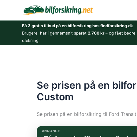
Gå
til
indholdet
Få 3 gratis tilbud på en bilforsikring hos findforsikring.dk
Brugere har i gennemsnit sparet
2.700 kr
– og fået bedre
dækning
Se prisen på en bilfor
Custom
Se prisen på en bilforsikring til Ford Trans
ANNONCE