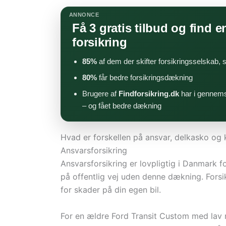
ANNONCE
Få 3 gratis tilbud og find en
forsikring
85%
af dem der skifter forsikringsselskab,
80%
får bedre forsikringsdækning
Brugere af
Findforsikring.dk
har i gennems
– og fået bedre dækning
Hvad er forskellen på ansvar, delkasko og
Ansvarsforsikring
Ansvarsforsikring er lovpligtig i Danmark f
på offentlig vej uden denne dækning. Forsi
for skader på din egen bil.
For en ældre Ford Transit Custom med lav 