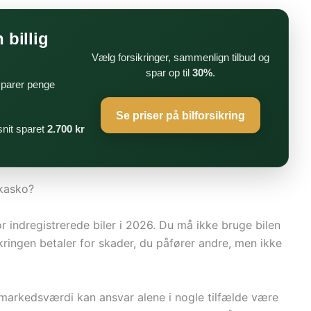
 billig
Vælg forsikringer, sammenlign tilbud og
spar op til
30%
.
 sparer penge
Se priser på bilforsikring
nit sparet
2.700 kr
 kasko?
or indregistrerede biler i 2026. Du må ikke bruge bilen
kringen betaler for skader, du påfører andre, men ikke
markedsværdi kan ansvar alene i nogle tilfælde være