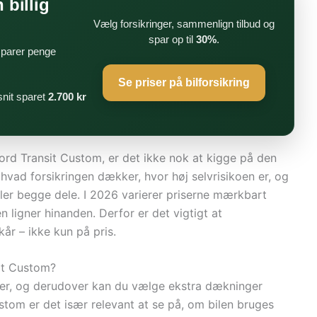
 billig
Vælg forsikringer, sammenlign tilbud og
spar op til
30%
.
 sparer penge
Se priser på bilforsikring
nit sparet
2.700 kr
l Ford Transit Custom, er det ikke nok at kigge på den
hvad forsikringen dækker, hvor høj selvrisikoen er, og
ler begge dele. I 2026 varierer priserne mærkbart
en ligner hinanden. Derfor er det vigtigt at
år – ikke kun på pris.
sit Custom?
der, og derudover kan du vælge ekstra dækninger
stom er det især relevant at se på, om bilen bruges