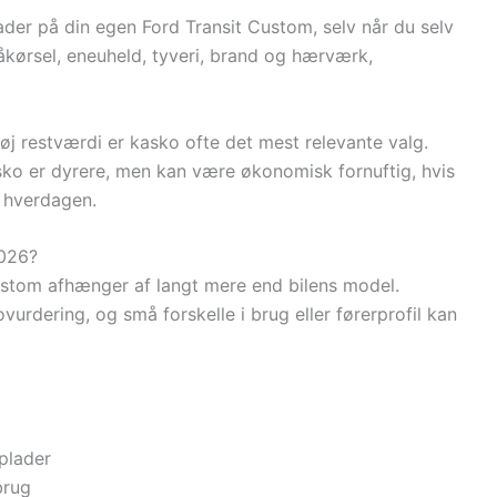
r på din egen Ford Transit Custom, selv når du selv
påkørsel, eneuheld, tyveri, brand og hærværk,
høj restværdi er kasko ofte det mest relevante valg.
sko er dyrere, men kan være økonomisk fornuftig, hvis
i hverdagen.
2026?
 Custom afhænger af langt mere end bilens model.
vurdering, og små forskelle i brug eller førerprofil kan
 plader
brug