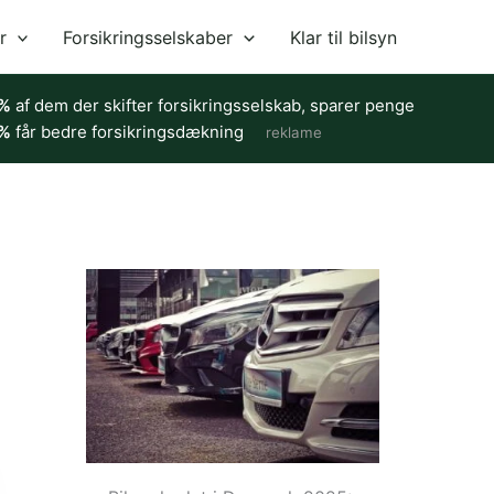
r
Forsikringsselskaber
Klar til bilsyn
%
af dem der skifter forsikringsselskab, sparer penge
%
får bedre forsikringsdækning
reklame