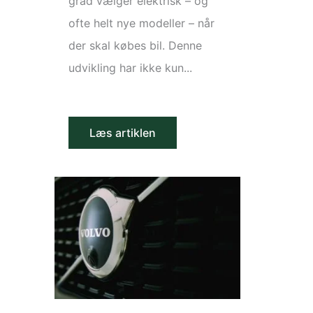
grad vælger elektrisk – og
ofte helt nye modeller – når
der skal købes bil. Denne
udvikling har ikke kun...
Læs artiklen