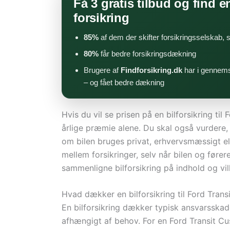
Få 3 gratis tilbud og find en
forsikring
85%
af dem der skifter forsikringsselskab,
80%
får bedre forsikringsdækning
Brugere af
Findforsikring.dk
har i gennems
– og fået bedre dækning
Hvis du vil se prisen på en bilforsikring ti
årlige præmie alene. Du skal også vurdere, 
om bilen bruges privat, erhvervsmæssigt el
mellem forsikringer, selv når bilen og fører
sammenligne bilforsikring på indhold og vilk
Hvad dækker en bilforsikring til Ford Tran
En bilforsikring dækker typisk ansvarsska
afhængigt af behov. For en Ford Transit Cu