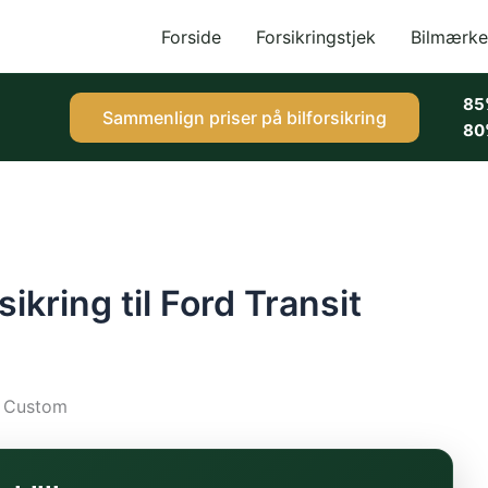
Forside
Forsikringstjek
Bilmærke
85
Sammenlign priser på bilforsikring
80
sikring til Ford Transit
it Custom