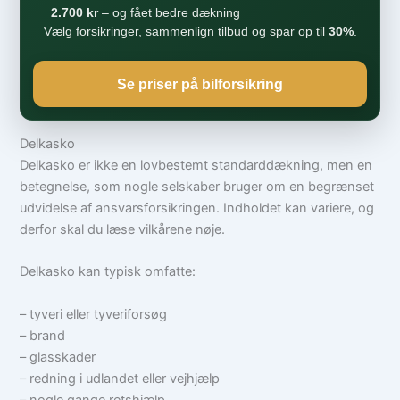
2.700 kr
– og fået bedre dækning
Vælg forsikringer, sammenlign tilbud og spar op til
30%
.
Se priser på bilforsikring
Delkasko
Delkasko er ikke en lovbestemt standarddækning, men en
betegnelse, som nogle selskaber bruger om en begrænset
udvidelse af ansvarsforsikringen. Indholdet kan variere, og
derfor skal du læse vilkårene nøje.
Delkasko kan typisk omfatte:
– tyveri eller tyveriforsøg
– brand
– glasskader
– redning i udlandet eller vejhjælp
– nogle gange retshjælp