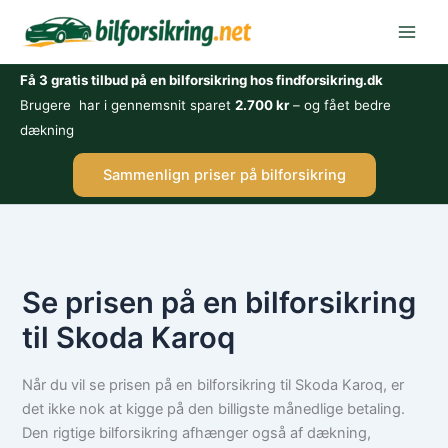
Gå
til
indholdet
Få 3 gratis tilbud på en bilforsikring hos findforsikring.dk
Brugere har i gennemsnit sparet
2.700 kr
– og fået bedre
dækning
Sammenlign priser på bilforsikring
Se prisen på en bilforsikring
til Skoda Karoq
Når du vil se prisen på en bilforsikring til Skoda Karoq, er
det ikke nok at kigge på den billigste månedlige betaling.
Den rigtige bilforsikring afhænger også af dækning,