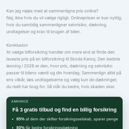
Kan jeg nøjes med at sammenligne pris online?
Nej, ikke hvis du vil vælge rigtigt. Onlineprisen er kun nyttig,
hvis du samtidig sammenligner selvrisiko, dækning,
undtagelser og krav til brugen af bilen.
Konklusion
At vælge bilforsikring handler om mere end at finde den
laveste pris på en bilforsikring til Skoda Karoq. Den bedste
løsning i 2026 er den, hvor pris, dækning og selvrisiko
passer til bilens værdi og din hverdag. Sammenlign altid på
ens vilkår, læs undtagelserne og vælg kun de dækninger,
du reelt har brug for. Så står du bedre, hvis skaden sker.
ANNONCE
Få 3 gratis tilbud og find en billig forsikring
85%
af dem der skifter forsikringsselskab, sparer penge
80%
får bedre forsikringsdækning