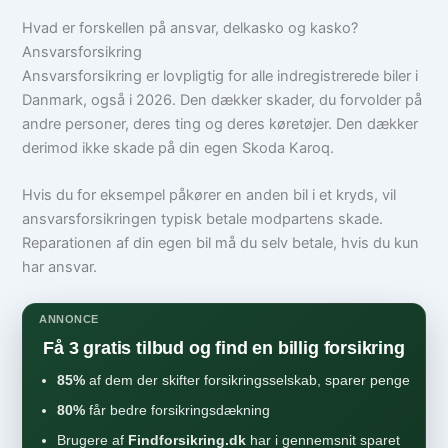
Hvad er forskellen på ansvar, delkasko og kasko?
Ansvarsforsikring
Ansvarsforsikring er lovpligtig for alle indregistrerede biler i
Danmark, også i 2026. Den dækker skader, du forvolder på
andre personer, deres ting og deres køretøjer. Den dækker
derimod ikke skade på din egen Skoda Karoq.
Hvis du for eksempel påkører en anden bil i et kryds, vil
ansvarsforsikringen typisk betale modpartens skade.
Reparationen af din egen bil må du selv betale, hvis du kun
har ansvar.
ANNONCE
Få 3 gratis tilbud og find en billig forsikring
85%
af dem der skifter forsikringsselskab, sparer penge
80%
får bedre forsikringsdækning
Brugere af
Findforsikring.dk
har i gennemsnit sparet