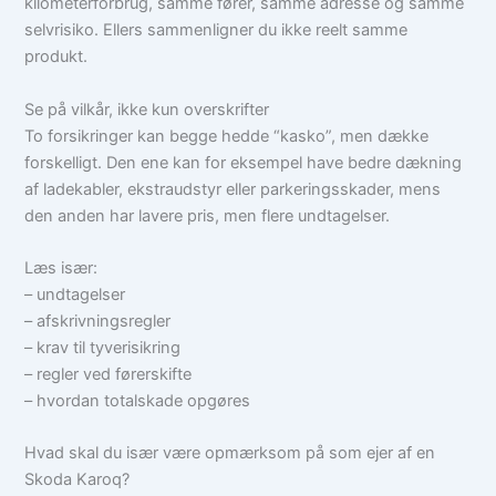
kilometerforbrug, samme fører, samme adresse og samme
selvrisiko. Ellers sammenligner du ikke reelt samme
produkt.
Se på vilkår, ikke kun overskrifter
To forsikringer kan begge hedde “kasko”, men dække
forskelligt. Den ene kan for eksempel have bedre dækning
af ladekabler, ekstraudstyr eller parkeringsskader, mens
den anden har lavere pris, men flere undtagelser.
Læs især:
– undtagelser
– afskrivningsregler
– krav til tyverisikring
– regler ved førerskifte
– hvordan totalskade opgøres
Hvad skal du især være opmærksom på som ejer af en
Skoda Karoq?