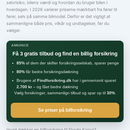
selvrisiko, bilens værdi og hvordan du bruger bilen i
hverdagen. I 2026 varierer priserne mærkbart fra fører til
fører, selv på samme bilmodel. Derfor er det vigtigt at
sammenligne både pris, vilkår og undtagelser, før du
vælger.
ANNONCE
Få 3 gratis tilbud og find en billig forsikring
85%
af dem der skifter forsikringsselskab, sparer penge
80%
får bedre forsikringsdækning
Brugere af
Findforsikring.dk
har i gennemsnit sparet
2.700 kr
– og fået bedre dækning
Vælg forsikringer, sammenlign tilbud og spar op til
30%
.
Se priser på bilforsikring
Hvad dækker en bilforsikring til Skoda Karoq?