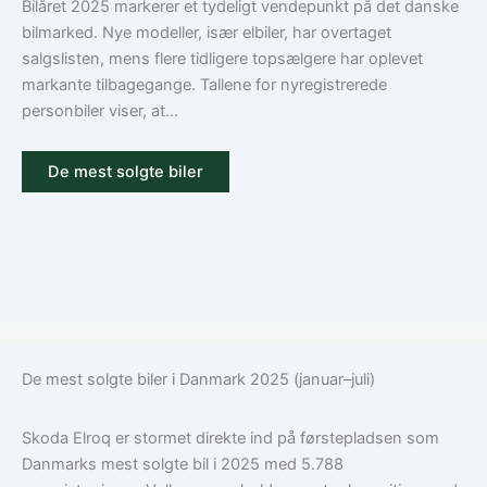
Guide
Bilåret 2025 markerer et tydeligt vendepunkt på det danske
til
bilmarked. Nye modeller, især elbiler, har overtaget
ansvar,
salgslisten, mens flere tidligere topsælgere har oplevet
kasko
markante tilbagegange. Tallene for nyregistrerede
og
personbiler viser, at...
tilvalg
De mest solgte biler
De mest solgte biler i Danmark 2025 (januar–juli)
Skoda Elroq er stormet direkte ind på førstepladsen som
Danmarks mest solgte bil i 2025 med 5.788