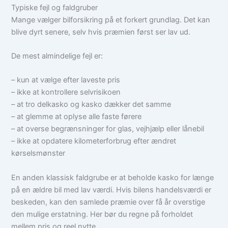
Typiske fejl og faldgruber
Mange vælger bilforsikring på et forkert grundlag. Det kan
blive dyrt senere, selv hvis præmien først ser lav ud.
De mest almindelige fejl er:
– kun at vælge efter laveste pris
– ikke at kontrollere selvrisikoen
– at tro delkasko og kasko dækker det samme
– at glemme at oplyse alle faste førere
– at overse begrænsninger for glas, vejhjælp eller lånebil
– ikke at opdatere kilometerforbrug efter ændret
kørselsmønster
En anden klassisk faldgrube er at beholde kasko for længe
på en ældre bil med lav værdi. Hvis bilens handelsværdi er
beskeden, kan den samlede præmie over få år overstige
den mulige erstatning. Her bør du regne på forholdet
mellem pris og reel nytte.