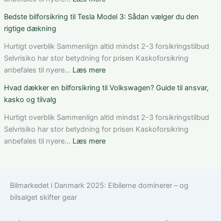
og
C-
Sådan
Bedste bilforsikring til Tesla Model 3: Sådan vælger du den
vilkår
Klasse:
får
rigtige dækning
dækning,
du
pris
rabat
Hurtigt overblik Sammenlign altid mindst 2-3 forsikringstilbud
og
på
Selvrisiko har stor betydning for prisen Kaskoforsikring
valg
bilforsikring
:
anbefales til nyere…
Læs mere
af
som
Bedste
Hvad dækker en bilforsikring til Volkswagen? Guide til ansvar,
den
ung
bilforsikring
kasko og tilvalg
rette
bilist
til
løsning
Tesla
Hurtigt overblik Sammenlign altid mindst 2-3 forsikringstilbud
Model
Selvrisiko har stor betydning for prisen Kaskoforsikring
3:
:
anbefales til nyere…
Læs mere
Sådan
Hvad
vælger
dækker
du
en
Bilmarkedet i Danmark 2025: Elbilerne dominerer – og
den
bilforsikring
bilsalget skifter gear
rigtige
til
dækning
Volkswagen?