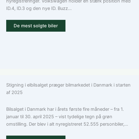
nyregistreringer. Volkswagen holder en stærk position med
ID.4, ID.3 og den nye ID. Buzz...
De mest solgte biler
Stigning i elbilsalget præger bilmarkedet i Danmark i starten
af 2025
Bilsalget i Danmark har i årets første fire måneder – fra 1.
januar til 30. april 2025 – vist tydelige tegn på grøn
omstilling. Der blev i alt nyregistreret 52.555 personbiler,...