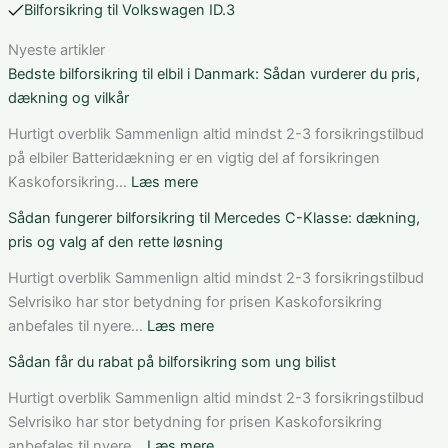
Bilforsikring til Volkswagen ID.3
Nyeste artikler
Bedste bilforsikring til elbil i Danmark: Sådan vurderer du pris,
dækning og vilkår
Hurtigt overblik Sammenlign altid mindst 2-3 forsikringstilbud
på elbiler Batteridækning er en vigtig del af forsikringen
:
Kaskoforsikring…
Læs mere
Bedste
Sådan fungerer bilforsikring til Mercedes C-Klasse: dækning,
bilforsikring
pris og valg af den rette løsning
til
elbil
Hurtigt overblik Sammenlign altid mindst 2-3 forsikringstilbud
i
Selvrisiko har stor betydning for prisen Kaskoforsikring
Danmark:
:
anbefales til nyere…
Læs mere
Sådan
Sådan
Sådan får du rabat på bilforsikring som ung bilist
vurderer
fungerer
du
bilforsikring
Hurtigt overblik Sammenlign altid mindst 2-3 forsikringstilbud
pris,
til
Selvrisiko har stor betydning for prisen Kaskoforsikring
dækning
Mercedes
:
anbefales til nyere…
Læs mere