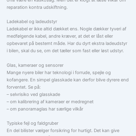
ofte være en kaskosag. Men det er klogt at læse vilkår om
reparation kontra udskiftning.
Ladekabel og ladeudstyr
Ladekabel er ikke altid dækket ens. Nogle dækker tyveri af
medfølgende kabel, andre kræver, at det er låst eller
opbevaret på bestemt måde. Har du dyrt ekstra ladeudstyr
i bilen, skal du se, om det tæller som fast eller løst udstyr.
Glas, kameraer og sensorer
Mange nyere biler har teknologi i forrude, spejle og
kofangere. En simpel glasskade kan derfor blive dyrere end
forventet. Se på:
– selvrisiko ved glasskade
– om kalibrering af kameraer er medregnet
– om panoramaglas har særlige vilkår
Typiske fejl og faldgruber
En del bilister vælger forsikring for hurtigt. Det kan give