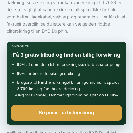
dækning, selvrisiko og vilkår kan variere meget. I 2026 er
det især vigtigt at sammenligne elbil-specifikke forhold
som batteri, ladekabel, vejhjælp og reparation. Her får du et
faktuelt overblik, så du lettere kan vælge den rigtige
bilforsikring til en BYD Dolphin.
ANNONCE
Få 3 gratis tilbud og find en billig forsikring
85%
af dem der skifter forsikringsselskab, sparer penge
80%
får bedre forsikringsdækning
Brugere af
Findforsikring.dk
har i gennemsnit sparet
2.700 kr
– og fået bedre dækning
Vælg forsikringer, sammenlign tilbud og spar op til
30%
.
Se priser på bilforsikring
Hvilken bilforsikring har du brug for til en BYD Dolphin?