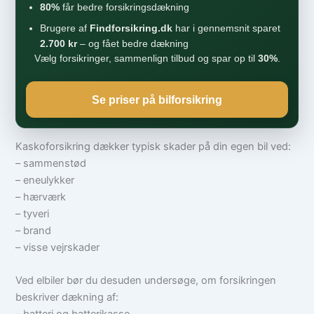
80%
får bedre forsikringsdækning
Brugere af
Findforsikring.dk
har i gennemsnit sparet
2.700 kr
– og fået bedre dækning
Vælg forsikringer, sammenlign tilbud og spar op til
30%
.
Se priser på bilforsikring
Kaskoforsikring dækker typisk skader på din egen bil ved:
– sammenstød
– eneulykker
– hærværk
– tyveri
– brand
– visse vejrskader
Ved elbiler bør du desuden undersøge, om forsikringen
beskriver dækning af: