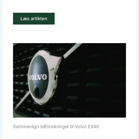
Læs artiklen
Sammenlign bilforsikringer til Volvo EX40