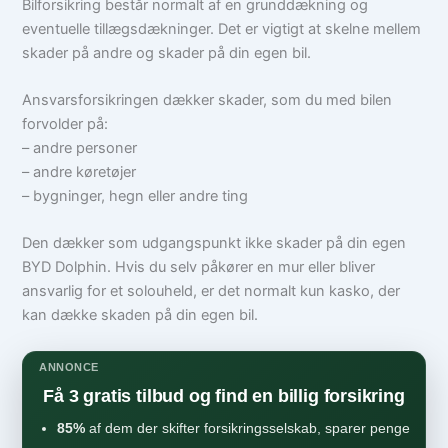
Bilforsikring består normalt af en grunddækning og
eventuelle tillægsdækninger. Det er vigtigt at skelne mellem
skader på andre og skader på din egen bil.
Ansvarsforsikringen dækker skader, som du med bilen
forvolder på:
– andre personer
– andre køretøjer
– bygninger, hegn eller andre ting
Den dækker som udgangspunkt ikke skader på din egen
BYD Dolphin. Hvis du selv påkører en mur eller bliver
ansvarlig for et solouheld, er det normalt kun kasko, der
kan dække skaden på din egen bil.
ANNONCE
Få 3 gratis tilbud og find en billig forsikring
85%
af dem der skifter forsikringsselskab, sparer penge