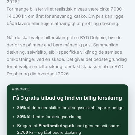
2026?
For mange bilister vil et realistisk niveau være cirka 7.000-
14.000 kr. om året for ansvar og kasko. Din pris kan ligge
både lavere eller højere afhængigt af profil og dækning.
Når du skal vælge bilforsikring til en BYD Dolphin, bør du
derfor se på mere end bare månedlig pris. Sammenlign
dækning, selvrisiko, elbil-specifikke vilkår og de samlede
omkostninger ved en skade. Det giver det bedste grundlag
for at vælge en bilforsikring, der faktisk passer til din BYD
Dolphin og din hverdag i 2026.
ANNONCE
Få 3 gratis tilbud og find en billig forsikring
85%
af dem der skifter forsikringsselskab, sparer penge
80%
får bedre forsikringsdækning
Brugere af
Findforsikring.dk
har i gennemsnit sparet
2.700 kr
– og fået bedre dækning