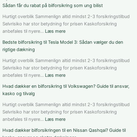
Sådan får du rabat på bilforsikring som ung bilist
Hurtigt overblik Sammenlign altid mindst 2-3 forsikringstilbud
Selvrisiko har stor betydning for prisen Kaskoforsikring
:
anbefales til nyere…
Læs mere
Sådan
Bedste bilforsikring til Tesla Model 3: Sådan vælger du den
får
rigtige dækning
du
rabat
Hurtigt overblik Sammenlign altid mindst 2-3 forsikringstilbud
på
Selvrisiko har stor betydning for prisen Kaskoforsikring
bilforsikring
:
anbefales til nyere…
Læs mere
som
Bedste
Hvad dækker en bilforsikring til Volkswagen? Guide til ansvar,
ung
bilforsikring
kasko og tilvalg
bilist
til
Tesla
Hurtigt overblik Sammenlign altid mindst 2-3 forsikringstilbud
Model
Selvrisiko har stor betydning for prisen Kaskoforsikring
3:
:
anbefales til nyere…
Læs mere
Sådan
Hvad
Hvad dækker bilforsikringen til en Nissan Qashqai? Guide til
vælger
dækker