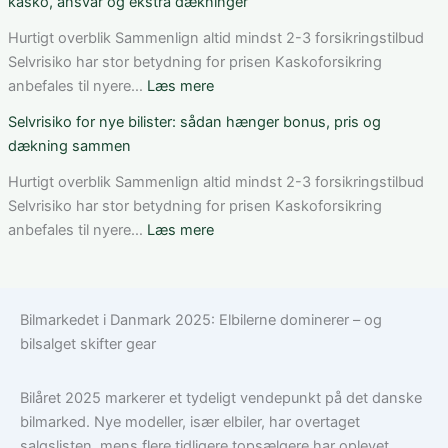
kasko, ansvar og ekstra dækninger
du
en
den
bilforsikring
Hurtigt overblik Sammenlign altid mindst 2-3 forsikringstilbud
rigtige
til
Selvrisiko har stor betydning for prisen Kaskoforsikring
dækning
Volkswagen?
:
anbefales til nyere…
Læs mere
Guide
Hvad
Selvrisiko for nye bilister: sådan hænger bonus, pris og
til
dækker
dækning sammen
ansvar,
bilforsikringen
kasko
til
Hurtigt overblik Sammenlign altid mindst 2-3 forsikringstilbud
og
en
Selvrisiko har stor betydning for prisen Kaskoforsikring
tilvalg
Nissan
:
anbefales til nyere…
Læs mere
Qashqai?
Selvrisiko
Guide
for
til
nye
Bilmarkedet i Danmark 2025: Elbilerne dominerer – og
kasko,
bilister:
bilsalget skifter gear
ansvar
sådan
og
hænger
ekstra
bonus,
Bilåret 2025 markerer et tydeligt vendepunkt på det danske
dækninger
pris
bilmarked. Nye modeller, især elbiler, har overtaget
og
salgslisten, mens flere tidligere topsælgere har oplevet