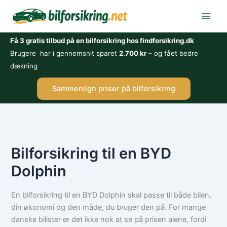
Gå
til
indholdet
Få 3 gratis tilbud på en bilforsikring hos findforsikring.dk
Brugere har i gennemsnit sparet
2.700 kr
– og fået bedre
dækning
Sammenlign priser på bilforsikring
Bilforsikring til en BYD
Dolphin
En bilforsikring til en BYD Dolphin skal passe til både bilen,
din økonomi og den måde, du bruger den på. For mange
danske bilister er det ikke nok at se på prisen alene, fordi