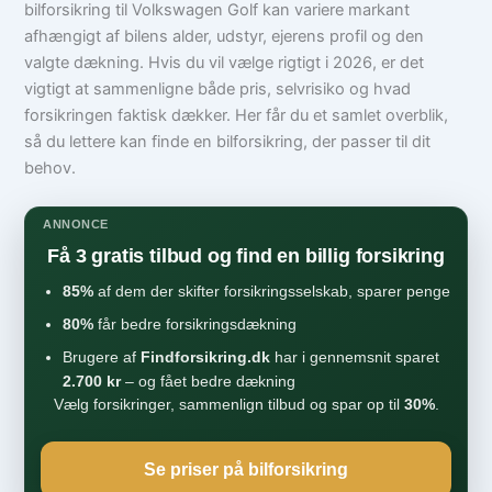
bilforsikring til Volkswagen Golf kan variere markant
afhængigt af bilens alder, udstyr, ejerens profil og den
valgte dækning. Hvis du vil vælge rigtigt i 2026, er det
vigtigt at sammenligne både pris, selvrisiko og hvad
forsikringen faktisk dækker. Her får du et samlet overblik,
så du lettere kan finde en bilforsikring, der passer til dit
behov.
ANNONCE
Få 3 gratis tilbud og find en billig forsikring
85%
af dem der skifter forsikringsselskab, sparer penge
80%
får bedre forsikringsdækning
Brugere af
Findforsikring.dk
har i gennemsnit sparet
2.700 kr
– og fået bedre dækning
Vælg forsikringer, sammenlign tilbud og spar op til
30%
.
Se priser på bilforsikring