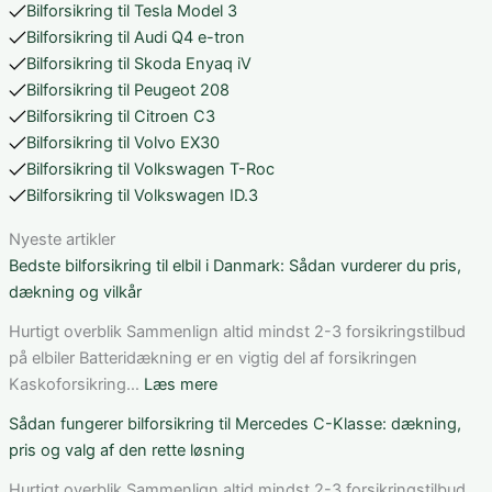
Bilforsikring til Tesla Model 3
Bilforsikring til Audi Q4 e-tron
Bilforsikring til Skoda Enyaq iV
Bilforsikring til Peugeot 208
Bilforsikring til Citroen C3
Bilforsikring til Volvo EX30
Bilforsikring til Volkswagen T-Roc
Bilforsikring til Volkswagen ID.3
Nyeste artikler
Bedste bilforsikring til elbil i Danmark: Sådan vurderer du pris,
dækning og vilkår
Hurtigt overblik Sammenlign altid mindst 2-3 forsikringstilbud
på elbiler Batteridækning er en vigtig del af forsikringen
:
Kaskoforsikring…
Læs mere
Bedste
Sådan fungerer bilforsikring til Mercedes C-Klasse: dækning,
bilforsikring
pris og valg af den rette løsning
til
elbil
Hurtigt overblik Sammenlign altid mindst 2-3 forsikringstilbud