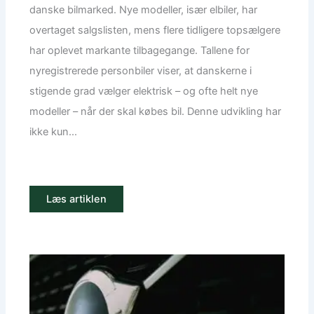
danske bilmarked. Nye modeller, især elbiler, har
overtaget salgslisten, mens flere tidligere topsælgere
har oplevet markante tilbagegange. Tallene for
nyregistrerede personbiler viser, at danskerne i
stigende grad vælger elektrisk – og ofte helt nye
modeller – når der skal købes bil. Denne udvikling har
ikke kun...
Læs artiklen