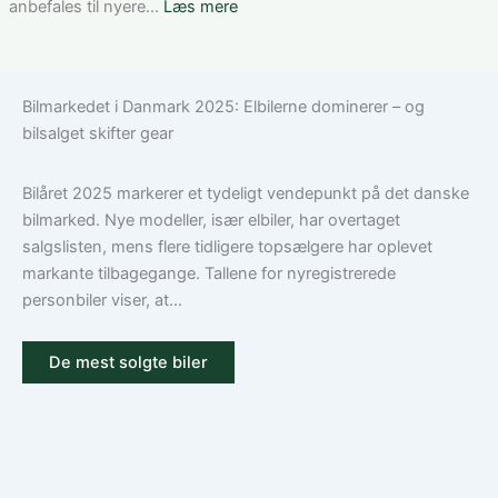
3:
:
anbefales til nyere…
Læs mere
Sådan
Hvad
vælger
dækker
du
en
Bilmarkedet i Danmark 2025: Elbilerne dominerer – og
den
bilforsikring
bilsalget skifter gear
rigtige
til
dækning
Volkswagen?
Guide
Bilåret 2025 markerer et tydeligt vendepunkt på det danske
til
bilmarked. Nye modeller, især elbiler, har overtaget
ansvar,
salgslisten, mens flere tidligere topsælgere har oplevet
kasko
markante tilbagegange. Tallene for nyregistrerede
og
personbiler viser, at...
tilvalg
De mest solgte biler