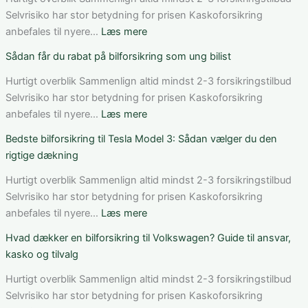
i
Selvrisiko har stor betydning for prisen Kaskoforsikring
Danmark:
:
anbefales til nyere…
Læs mere
Sådan
Sådan
Sådan får du rabat på bilforsikring som ung bilist
vurderer
fungerer
du
bilforsikring
Hurtigt overblik Sammenlign altid mindst 2-3 forsikringstilbud
pris,
til
Selvrisiko har stor betydning for prisen Kaskoforsikring
dækning
Mercedes
:
anbefales til nyere…
Læs mere
og
C-
Sådan
Bedste bilforsikring til Tesla Model 3: Sådan vælger du den
vilkår
Klasse:
får
rigtige dækning
dækning,
du
pris
rabat
Hurtigt overblik Sammenlign altid mindst 2-3 forsikringstilbud
og
på
Selvrisiko har stor betydning for prisen Kaskoforsikring
valg
bilforsikring
:
anbefales til nyere…
Læs mere
af
som
Bedste
Hvad dækker en bilforsikring til Volkswagen? Guide til ansvar,
den
ung
bilforsikring
kasko og tilvalg
rette
bilist
til
løsning
Tesla
Hurtigt overblik Sammenlign altid mindst 2-3 forsikringstilbud
Model
Selvrisiko har stor betydning for prisen Kaskoforsikring