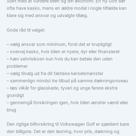
Start med at vurdere bilen og din økonomi. En ny Golf bør
ofte have kasko, mens en ældre model i nogle tilfælde kan
klare sig med ansvar og udvalgte tillæg.
Gode råd til valget:
– vælg ansvar som minimum, fordi det er lovpligtigt
– overvej kasko, hvis bilen er nyere, dyr eller finansieret
– hæv selvrisikoen kun hvis du kan betale den uden
problemer
– vælg tilvalg ud fra dit faktiske kørselsmønster
– sammenlign mindst tre tilbud på samme dækningsniveau
– læs vilkår for glasskade, tyveri og unge førere ekstra
grundigt
– gennemgå forsikringen igen, hvis bilen ændrer værdi eller
brug
Den rigtige bilforsikring til Volkswagen Golf er sjældent bare
den billigste. Det er den løsning, hvor pris, dækning og