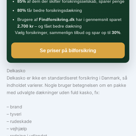
85%
af dem der skifter forsikringsselskab, sparer penge
80%
får bedre forsikringsdækning
Brugere af
Findforsikring.dk
har i gennemsnit sparet
2.700 kr
– og fået bedre dækning
Vælg forsikringer, sammenlign tilbud og spar op til
30%
.
Se priser på bilforsikring
Delkasko
Delkasko er ikke en standardiseret forsikring i Danmark, så
indholdet varierer. Nogle bruger betegnelsen om en pakke
med udvalgte dækninger uden fuld kasko, fx:
– brand
– tyveri
– rudeskade
– vejhjælp