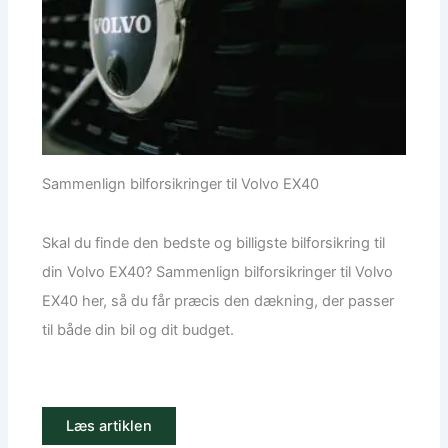
Sammenlign bilforsikringer til Volvo EX40
Skal du finde den bedste og billigste bilforsikring til
din Volvo EX40? Sammenlign bilforsikringer til Volvo
EX40 her, så du får præcis den dækning, der passer
til både din bil og dit budget.
Læs artiklen