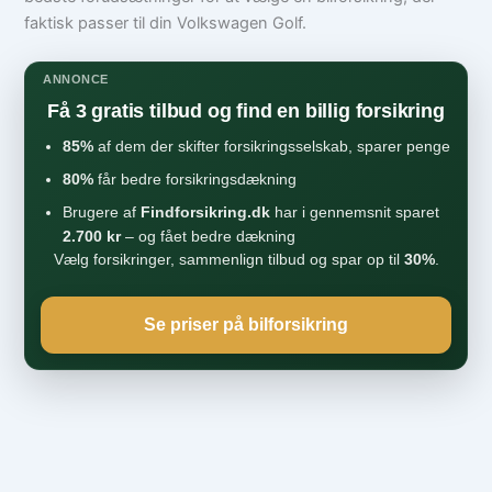
faktisk passer til din Volkswagen Golf.
ANNONCE
Få 3 gratis tilbud og find en billig forsikring
85%
af dem der skifter forsikringsselskab, sparer penge
80%
får bedre forsikringsdækning
Brugere af
Findforsikring.dk
har i gennemsnit sparet
2.700 kr
– og fået bedre dækning
Vælg forsikringer, sammenlign tilbud og spar op til
30%
.
Se priser på bilforsikring