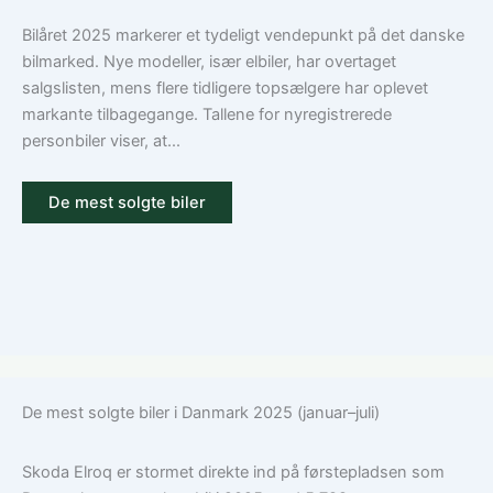
dækning
Volkswagen?
Guide
Bilåret 2025 markerer et tydeligt vendepunkt på det danske
til
bilmarked. Nye modeller, især elbiler, har overtaget
ansvar,
salgslisten, mens flere tidligere topsælgere har oplevet
kasko
markante tilbagegange. Tallene for nyregistrerede
og
personbiler viser, at...
tilvalg
De mest solgte biler
De mest solgte biler i Danmark 2025 (januar–juli)
Skoda Elroq er stormet direkte ind på førstepladsen som