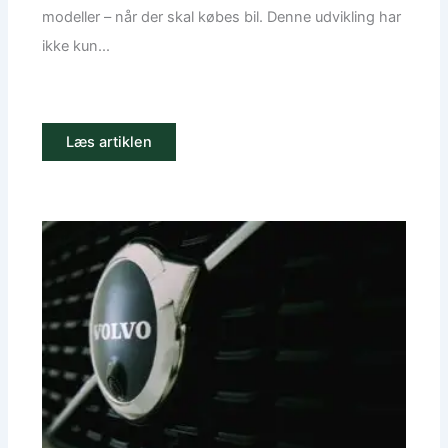
modeller – når der skal købes bil. Denne udvikling har
ikke kun...
Læs artiklen