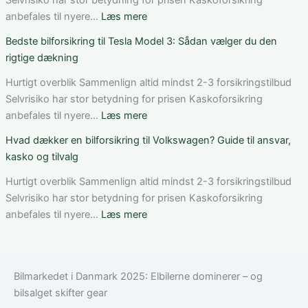
dækning
Mercedes
:
anbefales til nyere…
Læs mere
og
C-
Sådan
Bedste bilforsikring til Tesla Model 3: Sådan vælger du den
vilkår
Klasse:
får
rigtige dækning
dækning,
du
pris
rabat
Hurtigt overblik Sammenlign altid mindst 2-3 forsikringstilbud
og
på
Selvrisiko har stor betydning for prisen Kaskoforsikring
valg
bilforsikring
:
anbefales til nyere…
Læs mere
af
som
Bedste
Hvad dækker en bilforsikring til Volkswagen? Guide til ansvar,
den
ung
bilforsikring
kasko og tilvalg
rette
bilist
til
løsning
Tesla
Hurtigt overblik Sammenlign altid mindst 2-3 forsikringstilbud
Model
Selvrisiko har stor betydning for prisen Kaskoforsikring
3:
:
anbefales til nyere…
Læs mere
Sådan
Hvad
vælger
dækker
du
en
Bilmarkedet i Danmark 2025: Elbilerne dominerer – og
den
bilforsikring
bilsalget skifter gear
rigtige
til