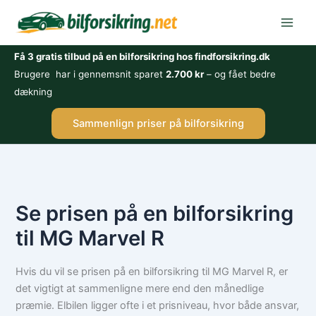
Gå
til
indholdet
Få 3 gratis tilbud på en bilforsikring hos findforsikring.dk
Brugere har i gennemsnit sparet
2.700 kr
– og fået bedre
dækning
Sammenlign priser på bilforsikring
Se prisen på en bilforsikring
til MG Marvel R
Hvis du vil se prisen på en bilforsikring til MG Marvel R, er
det vigtigt at sammenligne mere end den månedlige
præmie. Elbilen ligger ofte i et prisniveau, hvor både ansvar,