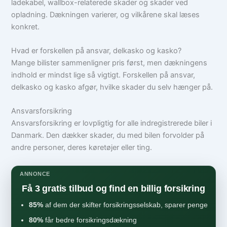
ladekabel, wallbox-relaterede skader og skader ved
opladning. Dækningen varierer, og vilkårene skal læses
konkret.
Hvad er forskellen på ansvar, delkasko og kasko?
Mange bilister sammenligner pris først, men dækningens
indhold er mindst lige så vigtigt. Forskellen på ansvar,
delkasko og kasko afgør, hvilke skader du selv hænger på.
Ansvarsforsikring
Ansvarsforsikring er lovpligtig for alle indregistrerede biler i
Danmark. Den dækker skader, du med bilen forvolder på
andre personer, deres køretøjer eller ting.
ANNONCE
Få 3 gratis tilbud og find en billig forsikring
85%
af dem der skifter forsikringsselskab, sparer penge
80%
får bedre forsikringsdækning