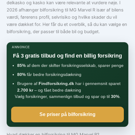
delkasko og kasko kan være relevante at vurdere nøje. I
2026 afhænger bilforsikring til MG Marvel R især af bilens
værdi, førerens profil, selvrisiko og hvilke skader du vil
være dækket for. Her får du et overblik, så du kan vælge en
bilforsikring, der passer til både bil og budget.
ANNONCE
Få 3 gratis tilbud og find en billig forsikring
85%
af dem der skifter forsikringsselskab, sparer penge
80%
får bedre forsikringsdækning
Brugere af
Findforsikring.dk
har i gennemsnit sparet
2.700 kr
– og fået bedre dækning
Vælg forsikringer, sammenlign tilbud og spar op til
30%
.
Se priser på bilforsikring
Hvad dækker en bilforsikring til MG Marvel R?