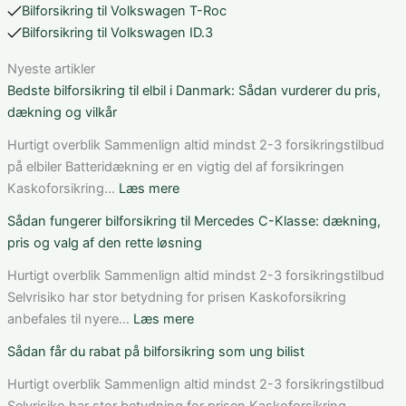
Bilforsikring til Volkswagen T-Roc
Bilforsikring til Volkswagen ID.3
Nyeste artikler
Bedste bilforsikring til elbil i Danmark: Sådan vurderer du pris,
dækning og vilkår
Hurtigt overblik Sammenlign altid mindst 2-3 forsikringstilbud
på elbiler Batteridækning er en vigtig del af forsikringen
:
Kaskoforsikring…
Læs mere
Bedste
Sådan fungerer bilforsikring til Mercedes C-Klasse: dækning,
bilforsikring
pris og valg af den rette løsning
til
elbil
Hurtigt overblik Sammenlign altid mindst 2-3 forsikringstilbud
i
Selvrisiko har stor betydning for prisen Kaskoforsikring
Danmark:
:
anbefales til nyere…
Læs mere
Sådan
Sådan
Sådan får du rabat på bilforsikring som ung bilist
vurderer
fungerer
du
bilforsikring
Hurtigt overblik Sammenlign altid mindst 2-3 forsikringstilbud
pris,
til
Selvrisiko har stor betydning for prisen Kaskoforsikring