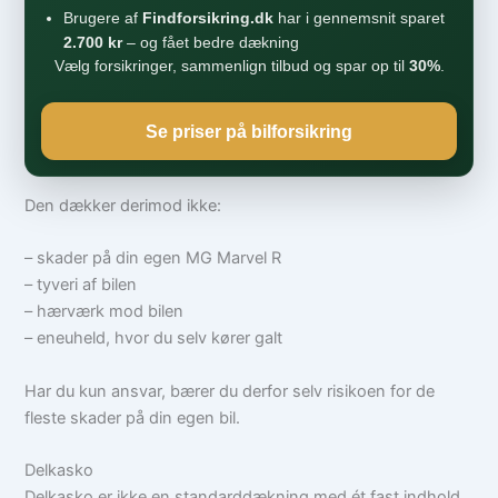
Brugere af
Findforsikring.dk
har i gennemsnit sparet
2.700 kr
– og fået bedre dækning
Vælg forsikringer, sammenlign tilbud og spar op til
30%
.
Se priser på bilforsikring
Den dækker derimod ikke:
– skader på din egen MG Marvel R
– tyveri af bilen
– hærværk mod bilen
– eneuheld, hvor du selv kører galt
Har du kun ansvar, bærer du derfor selv risikoen for de
fleste skader på din egen bil.
Delkasko
Delkasko er ikke en standarddækning med ét fast indhold