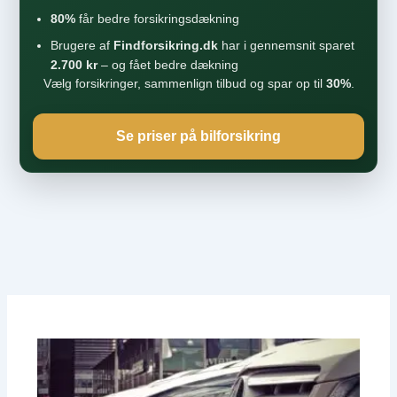
80%
får bedre forsikringsdækning
Brugere af
Findforsikring.dk
har i gennemsnit sparet
2.700 kr
– og fået bedre dækning
Vælg forsikringer, sammenlign tilbud og spar op til
30%
.
Se priser på bilforsikring