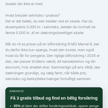
skader der ikke er med.
Hvad betyder selvrisiko i praksis?
Det er det beløb, du selv betaler ved en skade. Har du
eksempelvis 5.000 kr. i selvrisiko, betaler du normalt de
første 5.000 kr. af en dækningsberettiget skade.
Når du vil se prisen på en bilforsikring til MG Marvel R, bør
du derfor ikke kun spørge, hvad den koster, men også
hvad du får for pengene. Den rigtige bilforsikring i 2026 er
den, der passer til bilens værdi, dit kørselsbehov og din
økonomi, hvis uheldet sker. Sammenlign på ens vilkår, læs
dækningen grundigt, og vælg først, når både pris,
selvrisiko og beskyttelse hænger fornuftigt sammen.
ANNONCE
Få 3 gratis tilbud og find en billig forsikring
85%
af dem der skifter forsikringsselskab, sparer penge