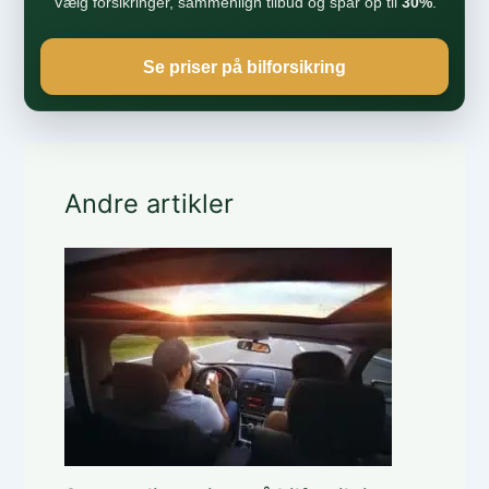
Vælg forsikringer, sammenlign tilbud og spar op til
30%
.
Se priser på bilforsikring
Andre artikler