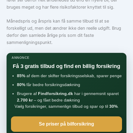
bruges meget og har flere risikofaktorer knyttet til sig.
Månedspris og årspris kan få samme tilbud til at se
forskelligt ud, men det ændrer ikke den reelle udgift. Brug
derfor den samlede årlige pris som dit faste
sammenligningspunkt.
ANNONCE
Få 3 gratis tilbud og find en billig forsikring
85%
af dem der skifter forsikringsselskab, sparer penge
80%
får bedre forsikringsdækning
Brugere af
Findforsikring.dk
har i gennemsnit sparet
2.700 kr
– og fået bedre dækning
Vælg forsikringer, sammenlign tilbud og spar op til
30%
.
Se priser på bilforsikring