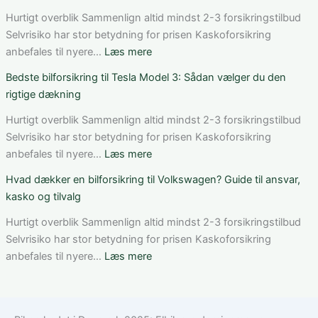
vurderer
fungerer
du
bilforsikring
Hurtigt overblik Sammenlign altid mindst 2-3 forsikringstilbud
pris,
til
Selvrisiko har stor betydning for prisen Kaskoforsikring
dækning
Mercedes
:
anbefales til nyere…
Læs mere
og
C-
Sådan
Bedste bilforsikring til Tesla Model 3: Sådan vælger du den
vilkår
Klasse:
får
rigtige dækning
dækning,
du
pris
rabat
Hurtigt overblik Sammenlign altid mindst 2-3 forsikringstilbud
og
på
Selvrisiko har stor betydning for prisen Kaskoforsikring
valg
bilforsikring
:
anbefales til nyere…
Læs mere
af
som
Bedste
Hvad dækker en bilforsikring til Volkswagen? Guide til ansvar,
den
ung
bilforsikring
kasko og tilvalg
rette
bilist
til
løsning
Tesla
Hurtigt overblik Sammenlign altid mindst 2-3 forsikringstilbud
Model
Selvrisiko har stor betydning for prisen Kaskoforsikring
3:
:
anbefales til nyere…
Læs mere
Sådan
Hvad
vælger
dækker
du
en