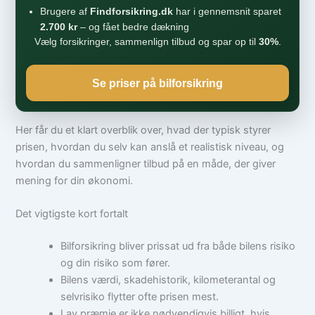
Brugere af
Findforsikring.dk
har i gennemsnit sparet
2.700 kr
– og fået bedre dækning
Vælg forsikringer, sammenlign tilbud og spar op til
30%
.
Se priser på bilforsikring
Her får du et klart overblik over, hvad der typisk styrer
prisen, hvordan du selv kan anslå et realistisk niveau, og
hvordan du sammenligner tilbud på en måde, der giver
mening for din økonomi.
Det vigtigste kort fortalt
Bilforsikring bliver prissat ud fra både bilens risiko
og din risiko som fører.
Bilens værdi, skadehistorik, kilometerantal og
selvrisiko flytter ofte prisen mest.
Lav præmie er ikke nødvendigvis billigt, hvis