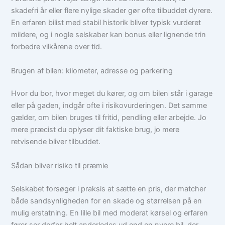
skadefri år eller flere nylige skader gør ofte tilbuddet dyrere.
En erfaren bilist med stabil historik bliver typisk vurderet
mildere, og i nogle selskaber kan bonus eller lignende trin
forbedre vilkårene over tid.
Brugen af bilen: kilometer, adresse og parkering
Hvor du bor, hvor meget du kører, og om bilen står i garage
eller på gaden, indgår ofte i risikovurderingen. Det samme
gælder, om bilen bruges til fritid, pendling eller arbejde. Jo
mere præcist du oplyser dit faktiske brug, jo mere
retvisende bliver tilbuddet.
Sådan bliver risiko til præmie
Selskabet forsøger i praksis at sætte en pris, der matcher
både sandsynligheden for en skade og størrelsen på en
mulig erstatning. En lille bil med moderat kørsel og erfaren
fører ser derfor helt anderledes ud end en nyere bil, der