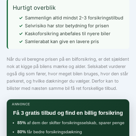
Hurtigt overblik
Sammenlign altid mindst 2-3 forsikringstilbud
Selvrisiko har stor betydning for prisen
Kaskoforsikring anbefales til nyere biler
Samlerabat kan give en lavere pris
Når du vil beregne prisen på en bilforsikring, er det sjældent
nok at kigge på bilens mærke og alder. Selskabet vurderer
også dig som fører, hvor meget bilen bruges, hvor den står
parkeret, og hvilke dækninger du vælger. Derfor kan to
bilister med næsten samme bil få ret forskellige tilbud.
ANNONCE
Få 3 gratis tilbud og find en billig forsikring
85%
af dem der skifter forsikringsselskab, sparer penge
80%
får bedre forsikringsdækning