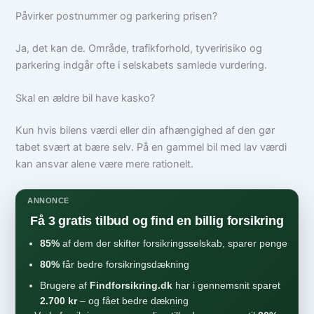
Påvirker postnummer og parkering prisen?
Ja, det kan de. Område, trafikforhold, tyveririsiko og
parkering indgår ofte i selskabets samlede vurdering.
Skal en ældre bil have kasko?
Kun hvis bilens værdi eller din afhængighed af den gør
tabet svært at bære selv. På en gammel bil med lav værdi
kan ansvar alene være mere rationelt.
ANNONCE
Få 3 gratis tilbud og find en billig forsikring
85%
af dem der skifter forsikringsselskab, sparer penge
80%
får bedre forsikringsdækning
Brugere af
Findforsikring.dk
har i gennemsnit sparet
2.700 kr
– og fået bedre dækning