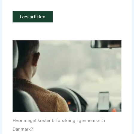
Læs artiklen
Hvor meget koster bilforsikring i gennemsnit i
Danmark?