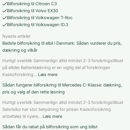
Bilforsikring til Citroen C3
Bilforsikring til Volvo EX30
Bilforsikring til Volkswagen T-Roc
Bilforsikring til Volkswagen ID.3
Nyeste artikler
Bedste bilforsikring til elbil i Danmark: Sådan vurderer du pris,
dækning og vilkår
Hurtigt overblik Sammenlign altid mindst 2-3 forsikringstilbud
på elbiler Batteridækning er en vigtig del af forsikringen
:
Kaskoforsikring…
Læs mere
Bedste
Sådan fungerer bilforsikring til Mercedes C-Klasse: dækning,
bilforsikring
pris og valg af den rette løsning
til
elbil
Hurtigt overblik Sammenlign altid mindst 2-3 forsikringstilbud
i
Selvrisiko har stor betydning for prisen Kaskoforsikring
Danmark:
:
anbefales til nyere…
Læs mere
Sådan
Sådan
Sådan får du rabat på bilforsikring som ung bilist