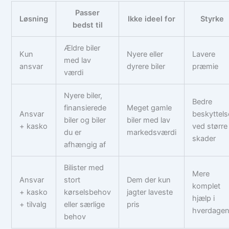
Passer
Løsning
Ikke ideel for
Styrke
bedst til
Ældre biler
Kun
Nyere eller
Lavere
med lav
ansvar
dyrere biler
præmie
værdi
Nyere biler,
Bedre
finansierede
Meget gamle
Ansvar
beskyttels
biler og biler
biler med lav
+ kasko
ved større
du er
markedsværdi
skader
afhængig af
Bilister med
Mere
Ansvar
stort
Dem der kun
komplet
+ kasko
kørselsbehov
jagter laveste
hjælp i
+ tilvalg
eller særlige
pris
hverdage
behov