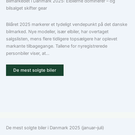
Bilmarkedet i Danmark 2025: Elbilerne dominerer – og
den
bilforsikring
bilsalget skifter gear
rigtige
til
dækning
Volkswagen?
Guide
Bilåret 2025 markerer et tydeligt vendepunkt på det danske
til
bilmarked. Nye modeller, især elbiler, har overtaget
ansvar,
salgslisten, mens flere tidligere topsælgere har oplevet
kasko
markante tilbagegange. Tallene for nyregistrerede
og
personbiler viser, at...
tilvalg
De mest solgte biler
De mest solgte biler i Danmark 2025 (januar–juli)