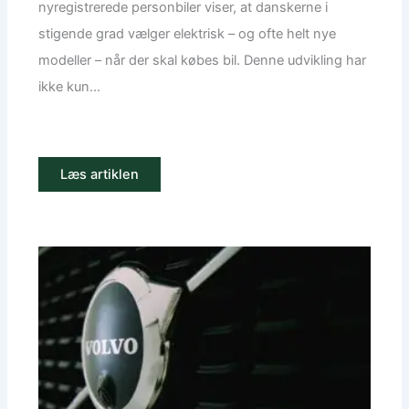
nyregistrerede personbiler viser, at danskerne i
stigende grad vælger elektrisk – og ofte helt nye
modeller – når der skal købes bil. Denne udvikling har
ikke kun...
Læs artiklen