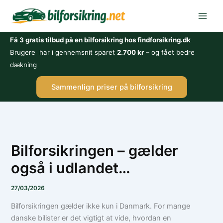
Gå
til
indholdet
Få 3 gratis tilbud på en bilforsikring hos findforsikring.dk
Brugere har i gennemsnit sparet
2.700 kr
– og fået bedre
dækning
Sammenlign priser på bilforsikring
Bilforsikringen – gælder
også i udlandet…
27/03/2026
Bilforsikringen gælder ikke kun i Danmark. For mange
danske bilister er det vigtigt at vide, hvordan en