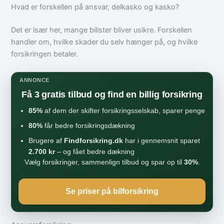
Hvad er forskellen på ansvar, delkasko og kasko?
Det er især her, mange bilister bliver usikre. Forskellen
handler om, hvilke skader du selv hænger på, og hvilke
forsikringen betaler.
ANNONCE
Få 3 gratis tilbud og find en billig forsikring
85%
af dem der skifter forsikringsselskab, sparer penge
80%
får bedre forsikringsdækning
Brugere af
Findforsikring.dk
har i gennemsnit sparet
2.700 kr
– og fået bedre dækning
Vælg forsikringer, sammenlign tilbud og spar op til
30%
.
Se priser på bilforsikring