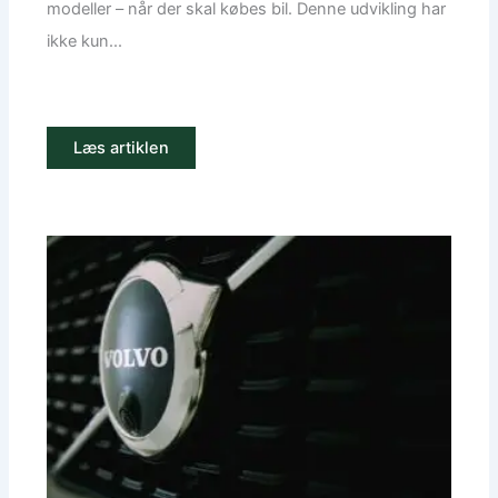
modeller – når der skal købes bil. Denne udvikling har
ikke kun...
Læs artiklen