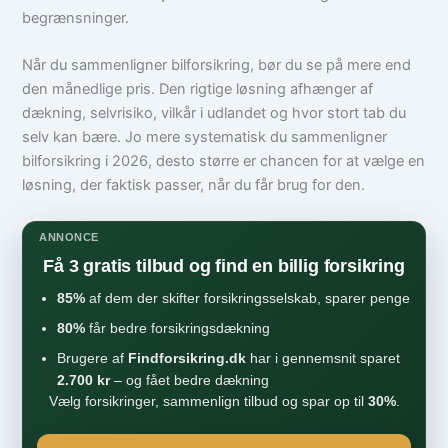
begrænsninger.
Når du sammenligner bilforsikring, bør du se på mere end
den månedlige pris. Den rigtige løsning afhænger af
dækning, selvrisiko, vilkår i udlandet og hvor stort tab du
selv kan bære. Jo mere systematisk du sammenligner
bilforsikring i 2026, desto større er chancen for at vælge en
løsning, der faktisk passer, når du får brug for den.
ANNONCE
Få 3 gratis tilbud og find en billig forsikring
85%
af dem der skifter forsikringsselskab, sparer penge
80%
får bedre forsikringsdækning
Brugere af
Findforsikring.dk
har i gennemsnit sparet
2.700 kr
– og fået bedre dækning
Vælg forsikringer, sammenlign tilbud og spar op til
30%
.