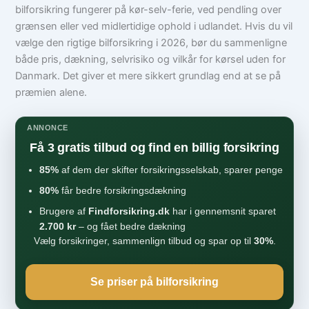
bilforsikring fungerer på kør-selv-ferie, ved pendling over
grænsen eller ved midlertidige ophold i udlandet. Hvis du vil
vælge den rigtige bilforsikring i 2026, bør du sammenligne
både pris, dækning, selvrisiko og vilkår for kørsel uden for
Danmark. Det giver et mere sikkert grundlag end at se på
præmien alene.
ANNONCE
Få 3 gratis tilbud og find en billig forsikring
85%
af dem der skifter forsikringsselskab, sparer penge
80%
får bedre forsikringsdækning
Brugere af
Findforsikring.dk
har i gennemsnit sparet
2.700 kr
– og fået bedre dækning
Vælg forsikringer, sammenlign tilbud og spar op til
30%
.
Se priser på bilforsikring