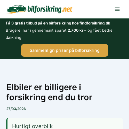
Gå
til
indholdet
Få 3 gratis tilbud på en bilforsikring hos findforsikring.dk
Brugere har i gennemsnit sparet
2.700 kr
– og fået bedre
dækning
Sammenlign priser på bilforsikring
Elbiler er billigere i
forsikring end du tror
27/03/2026
Hurtigt overblik