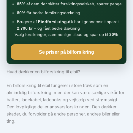
85%
af dem der skifter forsikringsselskab, sparer penge
80%
får bedre forsikringsdækning
Brugere af
Findforsikring.dk
har i gennemsnit sparet
2.700 kr
– og fået bedre dækning
Vælg forsikringer, sammenlign tilbud og spar op til
30%
.
Se priser på bilforsikring
Hvad dækker en bilforsikring til elbil?
En bilforsikring til elbil fungerer i store træk som en
almindelig bilforsikring, men der kan være særlige vilkår for
batteri, ladekabel, ladeboks og vejhjælp ved strømsvigt.
Den lovpligtige del er ansvarsforsikringen. Den dækker
skader, du forvolder på andre personer, andres biler eller
ting.