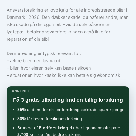
Ansvarsforsikring er lovpligtig for alle indregistrerede biler i
Danmark i 2026. Den dækker skade, du påfører andre, men
ikke skade på din egen bil. Hvis du selv påkører en
lygtepæl, betaler ansvarsforsikringen altså ikke for
reparation af din elbil.
Denne løsning er typisk relevant for:
– ældre biler med lav værdi
– biler, hvor ejeren selv kan bære risikoen
– situationer, hvor kasko ikke kan betale sig økonomisk
ANNONCE
Få 3 gratis tilbud og find en billig forsikring
85%
af dem der skifter forsikringsselskab, sparer penge
80%
får bedre forsikringsdækning
Brugere af
Findforsikring.dk
har i gennemsnit sparet
2.700 kr
– og fået bedre dækning