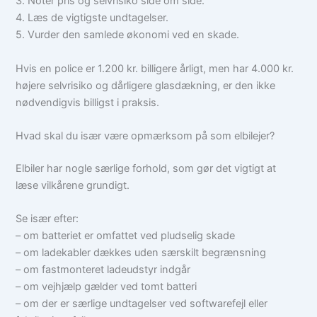
3. Notér pris og selvrisiko side om side.
4. Læs de vigtigste undtagelser.
5. Vurder den samlede økonomi ved en skade.
Hvis en police er 1.200 kr. billigere årligt, men har 4.000 kr.
højere selvrisiko og dårligere glasdækning, er den ikke
nødvendigvis billigst i praksis.
Hvad skal du især være opmærksom på som elbilejer?
Elbiler har nogle særlige forhold, som gør det vigtigt at
læse vilkårene grundigt.
Se især efter:
– om batteriet er omfattet ved pludselig skade
– om ladekabler dækkes uden særskilt begrænsning
– om fastmonteret ladeudstyr indgår
– om vejhjælp gælder ved tomt batteri
– om der er særlige undtagelser ved softwarefejl eller