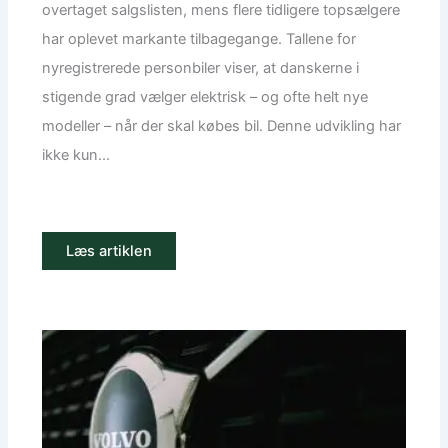
overtaget salgslisten, mens flere tidligere topsælgere
har oplevet markante tilbagegange. Tallene for
nyregistrerede personbiler viser, at danskerne i
stigende grad vælger elektrisk – og ofte helt nye
modeller – når der skal købes bil. Denne udvikling har
ikke kun...
Læs artiklen