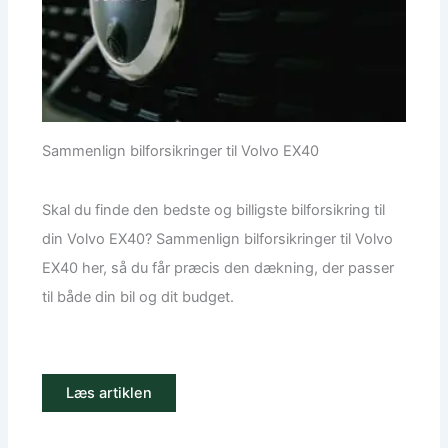
Sammenlign bilforsikringer til Volvo EX40
Skal du finde den bedste og billigste bilforsikring til
din Volvo EX40? Sammenlign bilforsikringer til Volvo
EX40 her, så du får præcis den dækning, der passer
til både din bil og dit budget.
Læs artiklen