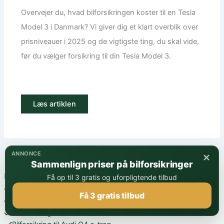
Overvejer du, hvad bilforsikringen koster til en Tesla
Model 3 i Danmark? Vi giver dig et klart overblik over
prisniveauer i 2025 og de vigtigste ting, du skal vide,
før du vælger forsikring til din Tesla Model 3.
Læs artiklen
×
ANNONCE
Sammenlign priser på bilforsikringer
Find bilforsikring til din bil
Få op til 3 gratis og uforpligtende tilbud
Bilforsikring til Tesla Model Y
Få 3 gratis tilbud
Bilforsikring til Volkswagen ID.4
Bilforsikring til Tesla Model 3