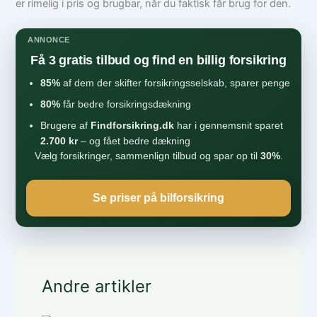
er rimelig i pris og brugbar, når du faktisk får brug for den.
ANNONCE
Få 3 gratis tilbud og find en billig forsikring
85%
af dem der skifter forsikringsselskab, sparer penge
80%
får bedre forsikringsdækning
Brugere af
Findforsikring.dk
har i gennemsnit sparet
2.700 kr
– og fået bedre dækning
Vælg forsikringer, sammenlign tilbud og spar op til
30%
.
Se priser på bilforsikring
Andre artikler