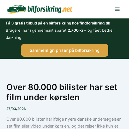
Gå
til
indholdet
Få 3 gratis tilbud på en bilforsikring hos findforsikring.dk
Brugere har i gennemsnit sparet
2.700 kr
– og fået bedre
dækning
Sammenlign priser på bilforsikring
Over 80.000 bilister har set
film under kørslen
27/03/2026
Over 80.000 bilister har ifølge nyere danske undersøgelser
set film eller video under kørslen, og det rejser ikke kun et