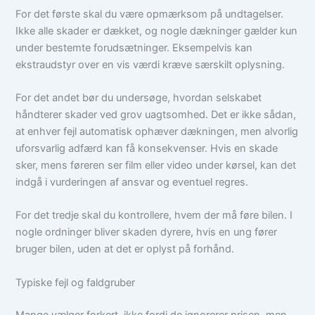
For det første skal du være opmærksom på undtagelser.
Ikke alle skader er dækket, og nogle dækninger gælder kun
under bestemte forudsætninger. Eksempelvis kan
ekstraudstyr over en vis værdi kræve særskilt oplysning.
For det andet bør du undersøge, hvordan selskabet
håndterer skader ved grov uagtsomhed. Det er ikke sådan,
at enhver fejl automatisk ophæver dækningen, men alvorlig
uforsvarlig adfærd kan få konsekvenser. Hvis en skade
sker, mens føreren ser film eller video under kørsel, kan det
indgå i vurderingen af ansvar og eventuel regres.
For det tredje skal du kontrollere, hvem der må føre bilen. I
nogle ordninger bliver skaden dyrere, hvis en ung fører
bruger bilen, uden at det er oplyst på forhånd.
Typiske fejl og faldgruber
Mange vælger forkert, ikke fordi de ignorerer prisen, men