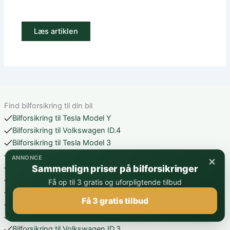
Læs artiklen
Find bilforsikring til din bil
Bilforsikring til Tesla Model Y
Bilforsikring til Volkswagen ID.4
Bilforsikring til Tesla Model 3
Bilforsikring til Audi Q4 e-tron
×
ANNONCE
Bilforsikring til Skoda Enyaq iV
Sammenlign priser på bilforsikringer
Bilforsikring til Peugeot 208
Få op til 3 gratis og uforpligtende tilbud
Bilforsikring til Citroen C3
Få 3 gratis tilbud
Bilforsikring til Volvo EX30
Bilforsikring til Volkswagen T-Roc
Bilforsikring til Volkswagen ID.3