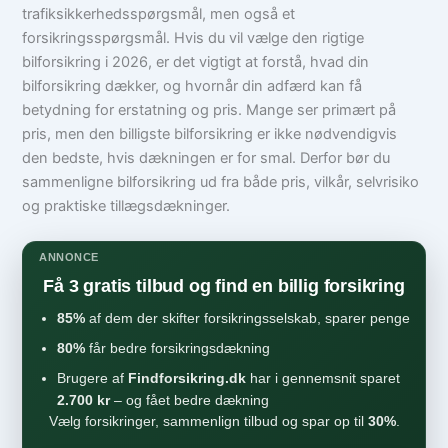
trafiksikkerhedsspørgsmål, men også et
forsikringsspørgsmål. Hvis du vil vælge den rigtige
bilforsikring i 2026, er det vigtigt at forstå, hvad din
bilforsikring dækker, og hvornår din adfærd kan få
betydning for erstatning og pris. Mange ser primært på
pris, men den billigste bilforsikring er ikke nødvendigvis
den bedste, hvis dækningen er for smal. Derfor bør du
sammenligne bilforsikring ud fra både pris, vilkår, selvrisiko
og praktiske tillægsdækninger.
ANNONCE
Få 3 gratis tilbud og find en billig forsikring
85%
af dem der skifter forsikringsselskab, sparer penge
80%
får bedre forsikringsdækning
Brugere af
Findforsikring.dk
har i gennemsnit sparet
2.700 kr
– og fået bedre dækning
Vælg forsikringer, sammenlign tilbud og spar op til
30%
.