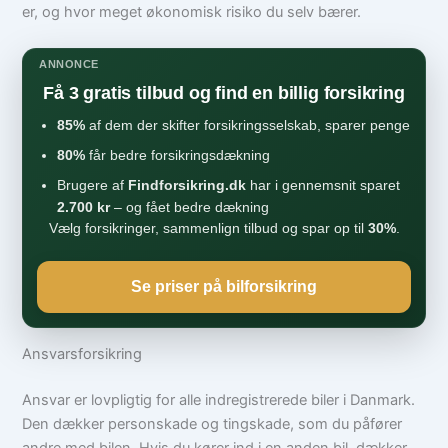
er, og hvor meget økonomisk risiko du selv bærer.
ANNONCE
Få 3 gratis tilbud og find en billig forsikring
85%
af dem der skifter forsikringsselskab, sparer penge
80%
får bedre forsikringsdækning
Brugere af
Findforsikring.dk
har i gennemsnit sparet
2.700 kr
– og fået bedre dækning
Vælg forsikringer, sammenlign tilbud og spar op til
30%
.
Se priser på bilforsikring
Ansvarsforsikring
Ansvar er lovpligtig for alle indregistrerede biler i Danmark.
Den dækker personskade og tingskade, som du påfører
andre med bilen. Hvis du kører ind i en anden bil, dækker